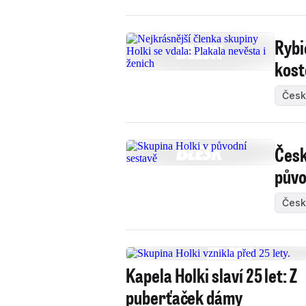
Rybi
kost
Česk
Česk
půvo
Česk
Kapela Holki slaví 25 let: Z
puberťaček dámy