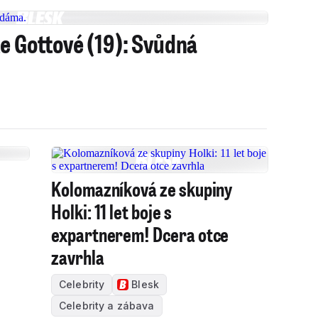
te Gottové (19): Svůdná
Kolomazníková ze skupiny
Holki: 11 let boje s
expartnerem! Dcera otce
zavrhla
Celebrity
Blesk
Celebrity a zábava