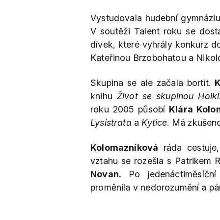
Vystudovala hudební gymnáziu
V soutěži Talent roku se dosta
dívek, které vyhrály konkurz d
Kateřinou Brzobohatou a Nikolo
Skupina se ale začala bortit.
K
knihu
Život se skupinou Holki
roku 2005 působí
Klára Kolo
Lysistrata
a
Kytice
. Má zkušeno
Kolomazníková
ráda cestuje,
vztahu se rozešla s Patrikem R
Novan.
Po jedenáctiměsíční 
proměnila v nedorozumění a pá