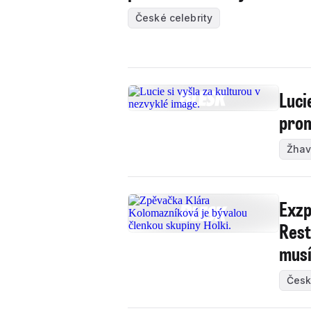
České celebrity
Luci
pro
Žhav
Exzp
Rest
musí
Česk