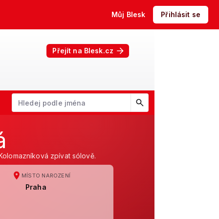
Můj Blesk
Přihlásit se
Přejít na Blesk.cz
W
X
Y
Z
Začněte psát jméno. Šipkami dolů a nahoru procházejte návrhy, kl
á
Kolomazníková zpívat sólově.
MÍSTO NAROZENÍ
Praha