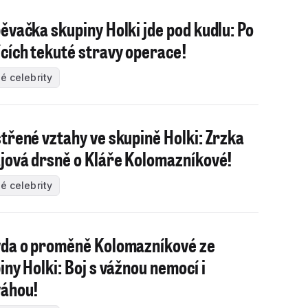
ěvačka skupiny Holki jde pod kudlu: Po
cích tekuté stravy operace!
é celebrity
třené vztahy ve skupině Holki: Zrzka
jová drsně o Kláře Kolomazníkové!
é celebrity
da o proměně Kolomazníkové ze
iny Holki: Boj s vážnou nemocí i
áhou!