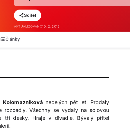
Sdílet
AKTUALIZOVÁNO
10. 2. 2013
Články
a Kolomazníková
necelých pět let. Prodaly
 se rozpadly. Všechny se vydaly na sólovou
 tři desky. Hraje v divadle. Bývalý přítel
erii.