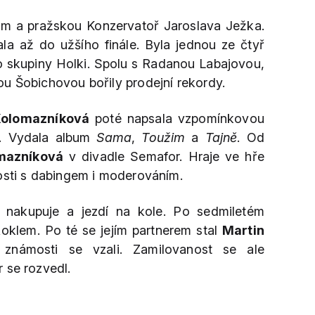
m a pražskou Konzervatoř Jaroslava Ježka.
la až do užšího finále. Byla jednou ze čtyř
o skupiny Holki. Spolu s Radanou Labajovou,
u Šobichovou bořily prodejní rekordy.
olomazníková
poté napsala vzpomínkovou
. Vydala album
Sama
,
Toužim
a
Tajně
. Od
mazníková
v divadle Semafor. Hraje ve hře
sti s dabingem i moderováním.
 nakupuje a jezdí na kole. Po sedmiletém
oklem. Po té se jejím partnerem stal
Martin
známosti se vzali. Zamilovanost se ale
r se rozvedl.