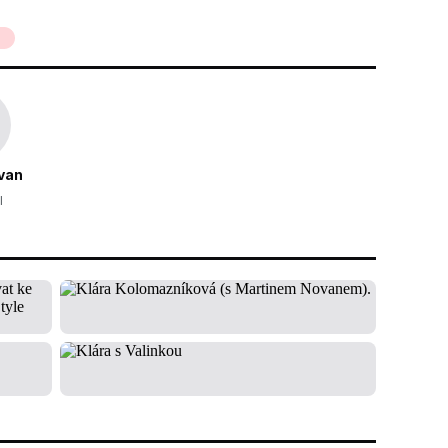
2
van
l