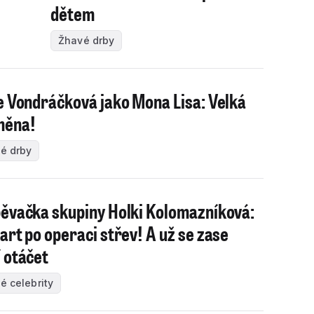
dětem
Žhavé drby
e Vondráčková jako Mona Lisa: Velká
měna!
é drby
ěvačka skupiny Holki Kolomazníková:
art po operaci střev! A už se zase
 otáčet
é celebrity