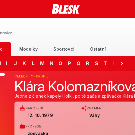
britách
ci
Modelky
Sportovci
Ostatní
H
I
J
K
L
M
N
O
P
Q
R
S
T
U
V
CELEBRITY · PROFIL
Klára Kolomazníkov
Jedna z členek kapely Holki, po té začala zpěvačka Klára 
NAROZENÍ
ZNAMENÍ
12. 10. 1979
Váhy
PROFESE
zpěvačka