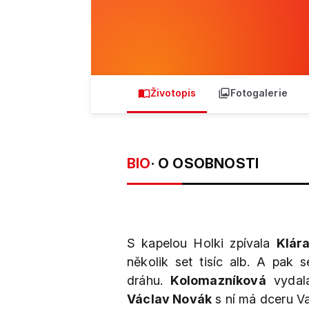
Životopis
Fotogalerie
BIO
· O OSOBNOSTI
S kapelou Holki zpívala
Klár
několik set tisíc alb. A pak
dráhu.
Kolomazníková
vydala
Václav Novák
s ní má dceru Val