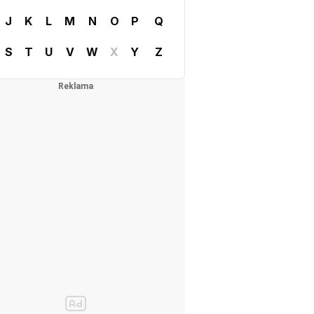
J
K
L
M
N
O
P
Q
S
T
U
V
W
X
Y
Z