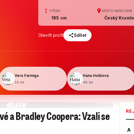
VÝŠKA
MÍSTO NAROZENÍ
185 cm
Český Krumlo
Otevřít profil
Sdílet
Vera Farmiga
Hana Holišová
53 let
46 let
vé a Bradley Coopera: Vzali se
RE
A