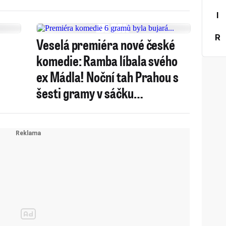
I
R
Veselá premiéra nové české
komedie: Ramba líbala svého
ex Mádla! Noční tah Prahou s
šesti gramy v sáčku…