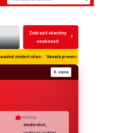
Začněte psát jméno. Šipkami dolů a nahoru procházejte návrhy, kl
BÝVALÝ PREZIDENT ČR,
POLITIK
vá
Vera Renovica
Zobrazit všechny
osobnosti
ěnit účes
Veselá premiéra nové české komedie: Ramba líbal
6. srpna
k
PROFESE
moderátor,
vedoucí vydání