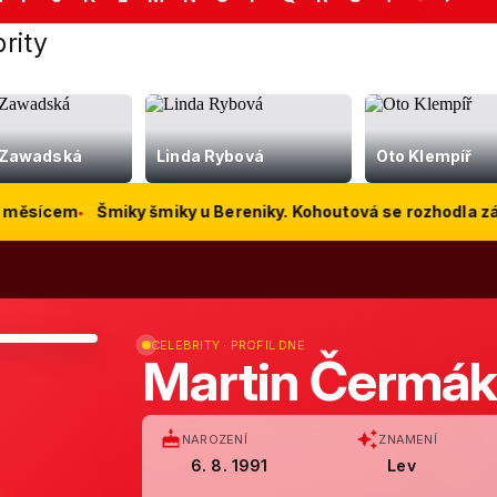
POLITIK HNUTÍ ANO 2011, 12.
ZPĚVAČKA, SKLADATELKA,
rity
PREMIÉR ČR, PODNIKATEL
HEREČKA
nížák
Marie Knížáková
Veronika Žilko
e Zawadská
Linda Rybová
Oto Klempíř
m
Šmiky šmiky u Bereniky. Kohoutová se rozhodla zásadně zm
35
LET
CELEBRITY · PROFIL DNE
Martin Čermá
NAROZENÍ
ZNAMENÍ
6. 8. 1991
Lev