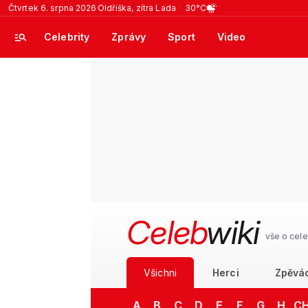
Čtvrtek 6. srpna 2026
Oldřiška, zítra Lada
30°C
Celebrity
Zprávy
Sport
Video
Celeb
wiki
vše o cele
Všichni
Herci
Zpěvá
A
B
C
D
E
F
G
H
C