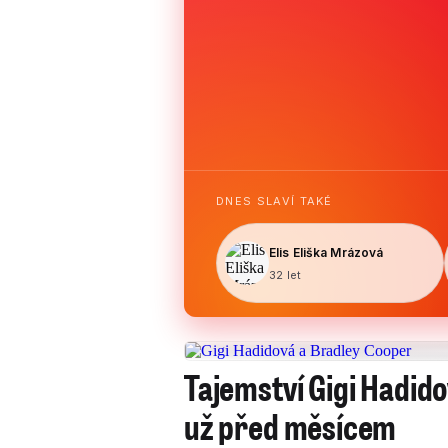
DNES SLAVÍ TAKÉ
Elis Eliška Mrázová
32 let
Tajemství Gigi Hadido
už před měsícem