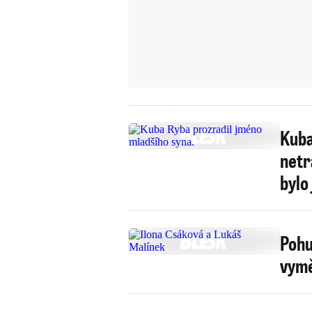
Kuba
netr
bylo
Pohu
vymě