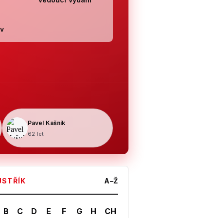
v
Pavel Kašník
62 let
JSTŘÍK
A–Ž
B
C
D
E
F
G
H
CH