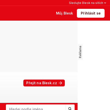
Sledujte Blesk na sítích
Můj Blesk
Přihlásit se
Přejít na Blesk.cz
Václav Klaus
W
X
Y
Z