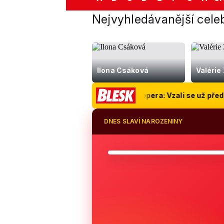
Glen Hansard
Nejvyhledávanější celeb
ZPĚVÁK, SKLADATEL, HEREC
Petr Pavel
Milan K
Ilona Csáková
Valéri
ví Gigi Hadidové a Bradley Coopera: Vzali se už před měsíce
DNES SLAVÍ NAROZENINY