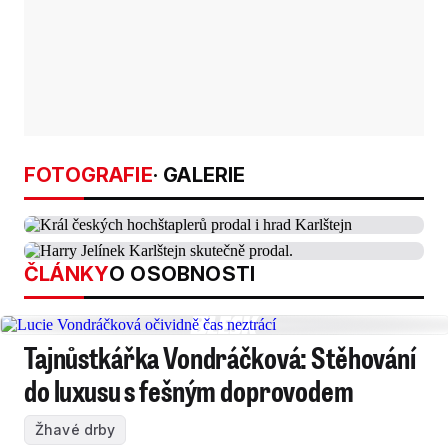
FOTOGRAFIE
· GALERIE
ČLÁNKY
O OSOBNOSTI
Tajnůstkářka Vondráčková: Stěhování
do luxusu s fešným doprovodem
Žhavé drby