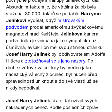
pochybné prodeje a nákupy uměleckých děl.
Absurdním faktem je, že většina žalob byla
stažena. 30 000 dolarů se podařilo
Harrymu
Jelínkovi
vydělat, když
mistrovským
podvodem
prodal americkému žvýkačkovému
magnátovi hrad Karlštejn.
Jelínkova
kariéra
podvodníka je vnímána jako sympatická až
úsměvná, avšak i on měl svou stinnou stránku.
Josef Harry Jelínek
byl obdivovatelem Adolfa
Hitlera a
ztotožňoval se s jeho názory
. Po
druhé světové válce, kdy byl veden jako
nacistický válečný zločinec, byl nucen před
spravedlností uniknout a do své vlasti už se
nikdy nepodíval.
Josef Harry Jelínek
si ale dál užíval svých
nakradených peněz. Podle posledních zpráv