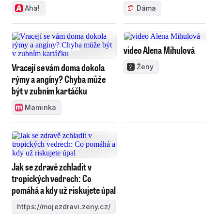
Aha!
Dáma
video Alena Mihulová
Vracejí se vám doma dokola
Ženy
rýmy a angíny? Chyba může
být v zubním kartáčku
Maminka
Jak se zdravě zchladit v
tropických vedrech: Co
pomáhá a kdy už riskujete úpal
https://mojezdravi.zeny.cz/