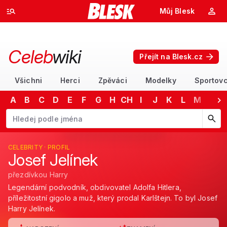
Můj Blesk
Celeb
wiki
Přejít na Blesk.cz
Všichni
Herci
Zpěváci
Modelky
Sportovc
A
B
C
D
E
F
G
H
CH
I
J
K
L
M
N
Začněte psát jméno. Šipkami dolů a nahoru procházejte návrhy, kláv
CELEBRITY · PROFIL
Josef Jelínek
přezdívkou Harry
Legendární podvodník, obdivovatel Adolfa Hitlera,
příležitostní gigolo a muž, který prodal Karlštejn. To byl Josef
Harry Jelínek.