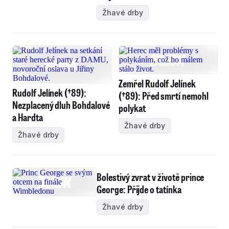
Žhavé drby
Zemřel Rudolf Jelínek
Rudolf Jelínek (†89):
(†89): Před smrtí nemohl
Nezplacený dluh Bohdalové
polykat
a Hardta
Žhavé drby
Žhavé drby
Bolestivý zvrat v životě prince
George: Přijde o tatínka
Žhavé drby