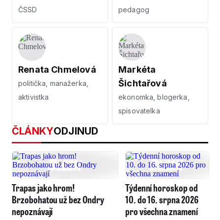
ČSSD
pedagog
Renata Chmelová
Markéta
Šichtařová
politička, manažerka,
aktivistka
ekonomka, blogerka,
spisovatelka
ČLÁNKY
ODJINUD
Trapas jako hrom!
Týdenní horoskop od
Brzobohatou už bez Ondry
10. do 16. srpna 2026
nepoznávají
pro všechna znamení