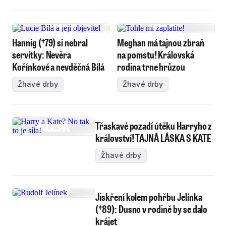
Hannig (†79) si nebral
Meghan má tajnou zbraň
servítky: Nevěra
na pomstu! Královská
Kořínkové a nevděčná Bílá
rodina trne hrůzou
Žhavé drby
Žhavé drby
Třaskavé pozadí útěku Harryho z
království! TAJNÁ LÁSKA S KATE
Žhavé drby
Jiskření kolem pohřbu Jelínka
(†89): Dusno v rodině by se dalo
krájet