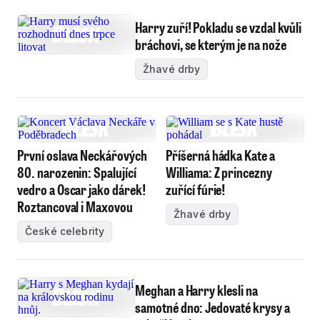
Harry zuří! Pokladu se vzdal kvůli
bráchovi, se kterým je na nože
Žhavé drby
První oslava Neckářových
Příšerná hádka Kate a
80. narozenin: Spalující
Williama: Z princezny
vedro a Oscar jako dárek!
zuřící fúrie!
Roztancoval i Maxovou
Žhavé drby
České celebrity
Meghan a Harry klesli na
samotné dno: Jedovaté krysy a