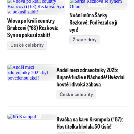
Noční můra Šárky
Vdova po králi country
Rezkové: Podřezal se jí
Brabcovi (†63) Rezková:
syn!
Syn se pokusil zabít!
Žhavé drby
České celebrity
Anděl mezi zdravotníky 2025:
Bujaré finále v Náchodě! Hvězdní
hosté i divoká zábava
České celebrity
Rvačka na karu Krampola (†87):
Hostitelka hledala 50 tisíc!