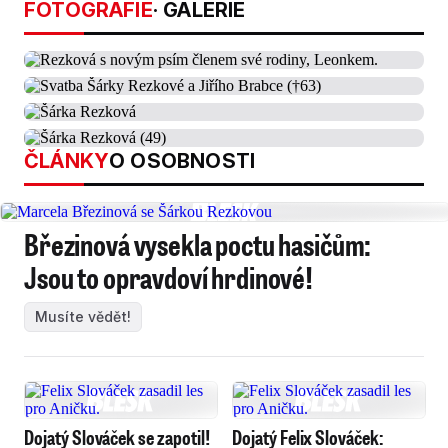
FOTOGRAFIE
· GALERIE
ČLÁNKY
O OSOBNOSTI
Březinová vysekla poctu hasičům:
Jsou to opravdoví hrdinové!
Musíte vědět!
Dojatý Slováček se zapotil!
Dojatý Felix Slováček: