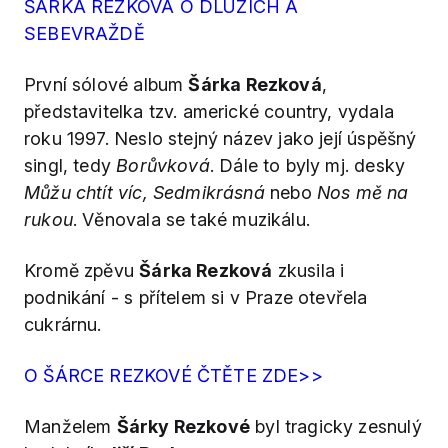
ŠÁRKA REZKOVÁ O DLUZÍCH A
SEBEVRAŽDĚ
První sólové album
Šárka Rezková
,
představitelka tzv. americké country, vydala
roku 1997. Neslo stejný název jako její úspěšný
singl, tedy
Borůvková
. Dále to byly mj. desky
Můžu chtít víc, Sedmikrásná
nebo
Nos mě na
rukou
. Věnovala se také muzikálu.
Kromě zpěvu
Šárka Rezková
zkusila i
podnikání - s přítelem si v Praze otevřela
cukrárnu.
O ŠÁRCE REZKOVÉ ČTĚTE ZDE>>
Manželem
Šárky Rezkové
byl tragicky zesnulý