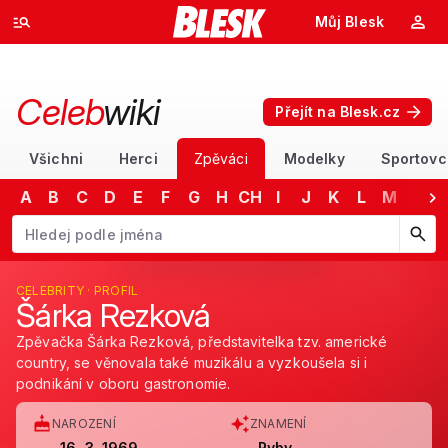
Můj Blesk
Celeb
wiki
Přejít na Blesk.cz
Všichni
Herci
Zpěváci
Modelky
Sportovc
A
B
C
D
E
F
G
H
CH
I
J
K
L
M
N
Začněte psát jméno. Šipkami dolů a nahoru procházejte návrhy, kláv
CELEBRITY · PROFIL
Šárka Rezková
Zpěvačka Šárka Rezková, představitelka tzv. americké
country, se věnovala také muzikálu a vyzkoušela si i
podnikání v oboru gastronomie.
NAROZENÍ
ZNAMENÍ
16. 3. 1969
Ryby