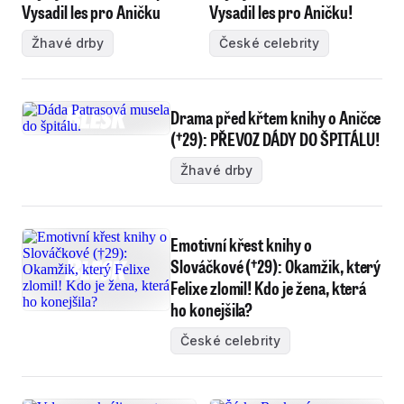
Vysadil les pro Aničku
Vysadil les pro Aničku!
Žhavé drby
České celebrity
Drama před křtem knihy o Aničce
(†29): PŘEVOZ DÁDY DO ŠPITÁLU!
Žhavé drby
Emotivní křest knihy o
Slováčkové (†29): Okamžik, který
Felixe zlomil! Kdo je žena, která
ho konejšila?
České celebrity