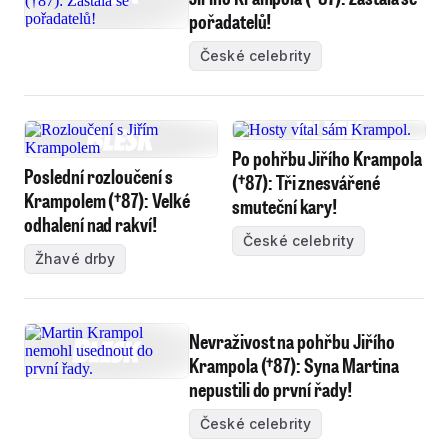
pořadatelů!
České celebrity
Po pohřbu Jiřího Krampola
Poslední rozloučení s
(†87): Tři znesvářené
Krampolem (†87): Velké
smuteční kary!
odhalení nad rakví!
České celebrity
Žhavé drby
Nevraživost na pohřbu Jiřího
Krampola (†87): Syna Martina
nepustili do první řady!
České celebrity