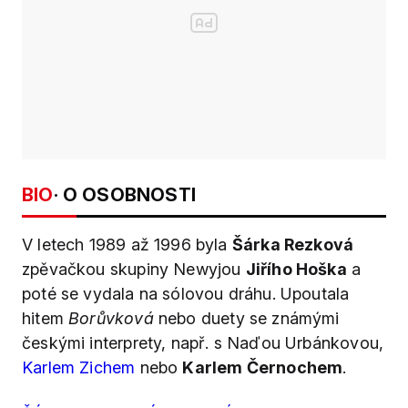
BIO
· O OSOBNOSTI
V letech 1989 až 1996 byla
Šárka Rezková
zpěvačkou skupiny Newyjou
Jiřího Hoška
a
poté se vydala na sólovou dráhu. Upoutala
hitem
Borůvková
nebo duety se známými
českými interprety, např. s Naďou Urbánkovou,
Karlem Zichem
nebo
Karlem Černochem
.