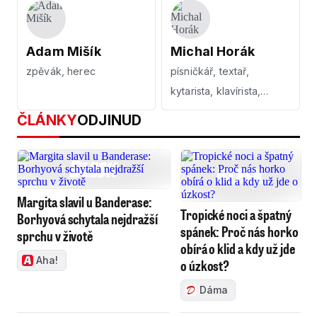
Adam Mišík
Michal Horák
zpěvák, herec
písničkář, textař,
kytarista, klavírista,
harmonikář
ČLÁNKY
ODJINUD
Margita slavil u Banderase:
Tropické noci a špatný
Borhyová schytala nejdražší
spánek: Proč nás horko
sprchu v životě
obírá o klid a kdy už jde
Aha!
o úzkost?
Dáma