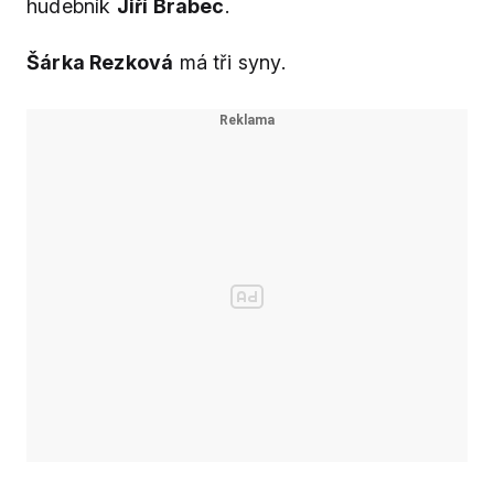
hudebník
Jiří Brabec
.
Šárka Rezková
má tři syny.