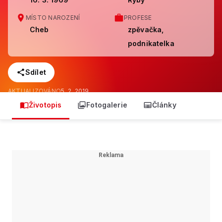
MÍSTO NAROZENÍ
PROFESE
Cheb
zpěvačka,
podnikatelka
Sdílet
AKTUALIZOVÁNO
5. 2. 2019
Životopis
Fotogalerie
Články