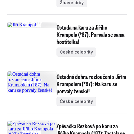
Žhavé drby
Ostuda na karu za Jiřího
Krampola (†87): Porvala se sama
hostitelka!
České celebrity
Ostudná dohra rozloučení s Jiřím
Krampolem (†87): Na karu se
porvaly ženské!
České celebrity
Zpěvačka Rezková po karu za
Jiřího Krampola (†87): Zastala se