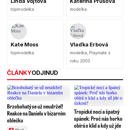
Linda Vojtová
Kateřina Průšová
topmodelka
modelka
Kate Moss
Vlaďka Erbová
topmodelka
modelka, Playmate z
roku 2003
ČLÁNKY
ODJINUD
Brzobohatý se už neudržel!
Tropické noci a špatný
Reakce na Danielu v bizarním
spánek: Proč nás horko
oblečku
obírá o klid a kdy už jde