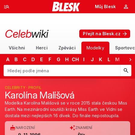
Můj Blesk
Celeb
wiki
Přejít na Blesk.cz
Všichni
Herci
Zpěváci
Modelky
Sportovc
A
B
C
D
E
F
G
H
CH
I
J
K
L
M
N
Začněte psát jméno. Šipkami dolů a nahoru procházejte návrhy, kláv
CELEBRITY · PROFIL
Karolína Mališová
Modelka Karolína Mališová se v roce 2015 stala českou Miss
Earth. Na mezinárodní soutěži krásy Miss Earth ve Vídni se
dostala mezi nejlepších 16 dívek. Do finále nepostoupila.
NAROZENÍ
ZNAMENÍ
9. 11. 1996
Štír