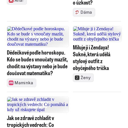
Aha!
o úzkost?
Dáma
Miluje ji i Zendaya!
Dědečkové podle horoskopu.
Sukně, která udělá
Kdo se bude s vnoučaty mazlit,
stylový outfit z
chodit na výstavy nebo je bude
obyčejného trička
doučovat matematiku?
Ženy
Maminka
Jak se zdravě zchladit v
tropických vedrech: Co