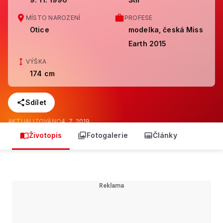
MÍSTO NAROZENÍ
PROFESE
Otice
modelka, česká Miss
Earth 2015
VÝŠKA
174 cm
Sdílet
AKTUALIZOVÁNO
4. 7. 2019
Životopis
Fotogalerie
Články