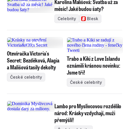
Karolína Mališová: Svatba už za
měsíc! Jaké budou šaty?
Celebrity
Blesk
Otevíračka Victoria's
Trabo a Kiki z Love Islandu
Secret: Bezděková, Alagia
oznámili krásnou novinku:
a Mališová tasily dekolty
Jsme tři!
České celebrity
České celebrity
Lambo pro Myslivcovou rozdělilo
národ: Krásky vzdychají, muži
přemýšlí!