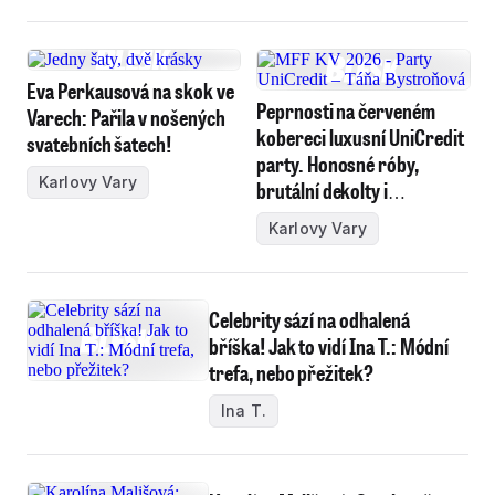
Eva Perkausová na skok ve
Peprnosti na červeném
Varech: Pařila v nošených
kobereci luxusní UniCredit
svatebních šatech!
party. Honosné róby,
Karlovy Vary
brutální dekolty i
vyzrazený rozvod!
Karlovy Vary
Celebrity sází na odhalená
bříška! Jak to vidí Ina T.: Módní
trefa, nebo přežitek?
Ina T.