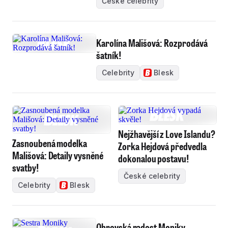
České celebrity
Karolína Mališová: Rozprodává
šatník!
Celebrity
Blesk
Nejžhavější z Love Islandu?
Zasnoubená modelka
Zorka Hejdová předvedla
Mališová: Detaily vysněné
dokonalou postavu!
svatby!
České celebrity
Celebrity
Blesk
Obrovská radost Moniky