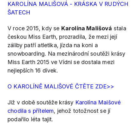
KAROLÍNA MALIŠOVÁ - KRÁSKA V RUDÝCH
ŠATECH
V roce 2015, kdy se
Karolína Mališová
stala
českou Miss Earth, prozradila, že mezi její
záliby patří atletika, jízda na koni a
snowboarding. Na mezinárodní soutěži krásy
Miss Earth 2015 ve Vídni se dostala mezi
nejlepších 16 dívek.
O KAROLÍNĚ MALIŠOVÉ ČTĚTE ZDE>>
Již v době soutěže krásy
Karolína Maišové
chodila s přítelem
, jehož totožnost se jí
podařilo léta tajit.