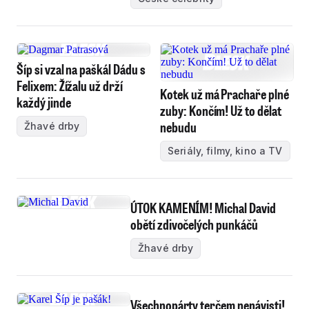
Šíp si vzal na paškál Dádu s
Felixem: Žížalu už drží
Kotek už má Prachaře plné
každý jinde
zuby: Končím! Už to dělat
nebudu
Žhavé drby
Seriály, filmy, kino a TV
ÚTOK KAMENÍM! Michal David
obětí zdivočelých punkáčů
Žhavé drby
Všechnopárty terčem nenávisti!