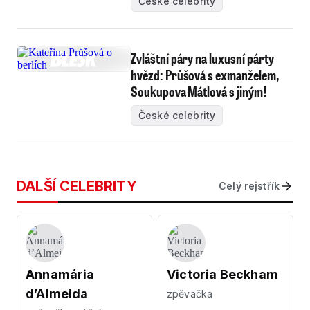
České celebrity
Zvláštní páry na luxusní párty
hvězd: Průšová s exmanželem,
Soukupova Mátlová s jiným!
České celebrity
DALŠÍ CELEBRITY
Celý rejstřík
Annamária
Victoria Beckham
d’Almeida
zpěvačka