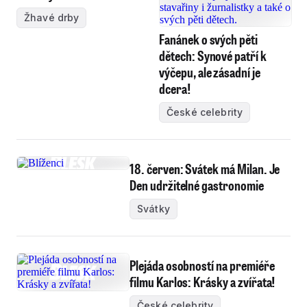
Žhavé drby
Fanánek o svých pěti
dětech: Synové patří k
výčepu, ale zásadní je
dcera!
České celebrity
18. červen: Svátek má Milan. Je
Den udržitelné gastronomie
Svátky
Plejáda osobností na premiéře
filmu Karlos: Krásky a zvířata!
České celebrity