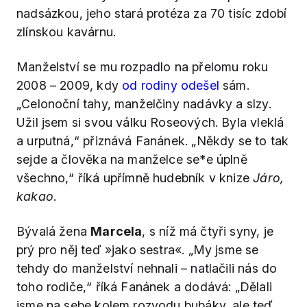
nadsázkou, jeho stará protéza za 70 tisíc zdobí
zlínskou kavárnu.
Manželství se mu rozpadlo na přelomu roku
2008 – 2009, kdy
od rodiny odešel
sám.
„Celonoční tahy, manželčiny nadávky a slzy.
Užil jsem si svou válku Roseových. Byla vleklá
a urputná,“ přiznává Fanánek. „Někdy se to tak
sejde a člověka na manželce se*e úplně
všechno,“ říká upřímně hudebník v knize
Járo,
kakao
.
Bývalá žena
Marcela
, s níž má čtyři syny, je
prý pro něj teď »jako sestra«. „My jsme se
tehdy do manželství nehnali – natlačili nás do
toho rodiče,“ říká Fanánek a dodává: „Dělali
jsme na sebe kolem rozvodu bubáky, ale teď