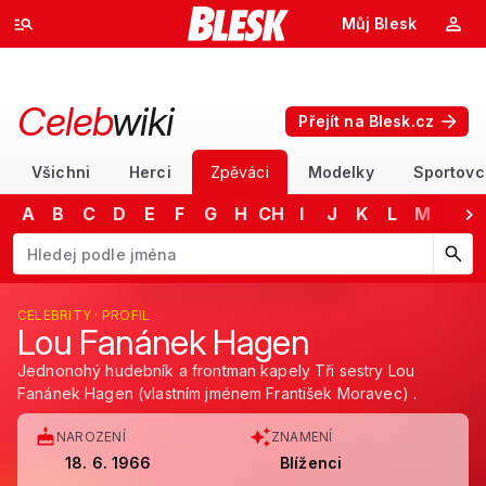
Můj Blesk
Celeb
wiki
Přejít na Blesk.cz
Všichni
Herci
Zpěváci
Modelky
Sportovc
A
B
C
D
E
F
G
H
CH
I
J
K
L
M
N
Začněte psát jméno. Šipkami dolů a nahoru procházejte návrhy, kláv
CELEBRITY · PROFIL
Lou Fanánek Hagen
Jednonohý hudebník a frontman kapely Tři sestry Lou
Fanánek Hagen (vlastním jménem František Moravec) .
NAROZENÍ
ZNAMENÍ
18. 6. 1966
Blíženci