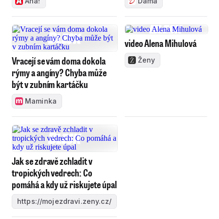
Aha!
Dáma
video Alena Mihulová
Vracejí se vám doma dokola
Ženy
rýmy a angíny? Chyba může
být v zubním kartáčku
Maminka
Jak se zdravě zchladit v
tropických vedrech: Co
pomáhá a kdy už riskujete úpal
https://mojezdravi.zeny.cz/