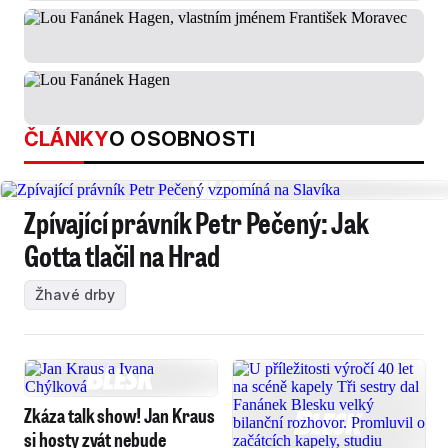
ČLÁNKY
O OSOBNOSTI
Zpívající právník Petr Pečený: Jak
Gotta tlačil na Hrad
Žhavé drby
Zkáza talk show! Jan Kraus
si hosty zvát nebude