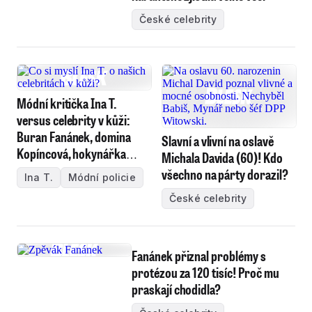
České celebrity
Módní kritička Ina T.
versus celebrity v kůži:
Buran Fanánek, domina
Slavní a vlivní na oslavě
Kopíncová, hokynářka
Michala Davida (60)! Kdo
Janků... a laciná Kulovaná!
všechno na párty dorazil?
Ina T.
Módní policie
České celebrity
Fanánek přiznal problémy s
protézou za 120 tisíc! Proč mu
praskají chodidla?