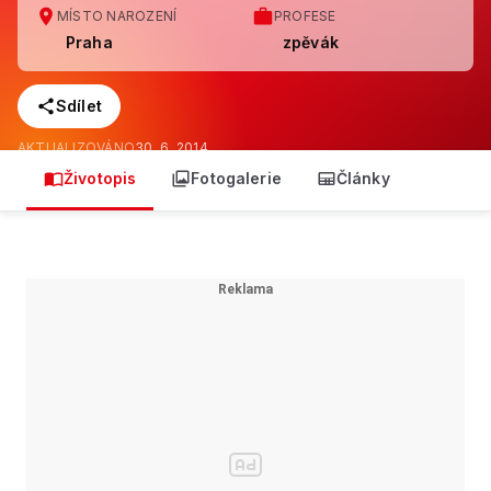
MÍSTO NAROZENÍ
PROFESE
Praha
zpěvák
Sdílet
AKTUALIZOVÁNO
30. 6. 2014
Životopis
Fotogalerie
Články