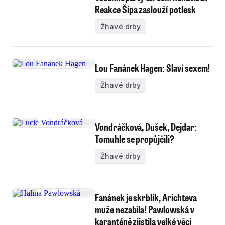
Reakce Šípa zaslouží potlesk
Žhavé drby
Lou Fanánek Hagen: Slaví sexem!
Žhavé drby
Vondráčková, Dušek, Dejdar:
Tomuhle se propůjčili?
Žhavé drby
Fanánek je skrblík, Arichteva
muže nezabila! Pawlowská v
karanténě zjistila velké věci