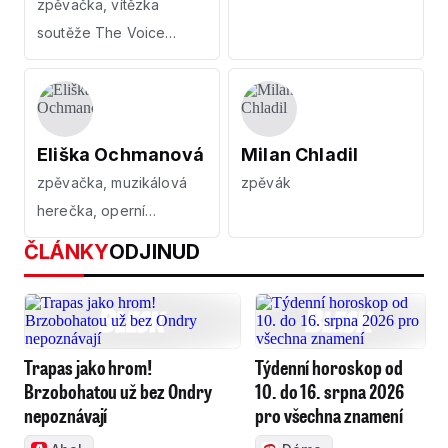
zpěvačka, vítězka
soutěže The Voice
Česko Slovensko2019
Eliška Ochmanová
Milan Chladil
zpěvačka, muzikálová
zpěvák
herečka, operní
pěvkyně
ČLÁNKY
ODJINUD
Trapas jako hrom!
Týdenní horoskop od
Brzobohatou už bez Ondry
10. do 16. srpna 2026
nepoznávají
pro všechna znamení