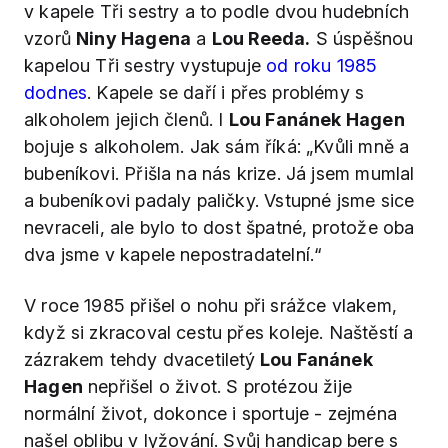
v kapele Tři sestry a to podle dvou hudebních
vzorů
Niny Hagena
a
Lou Reeda.
S úspěšnou
kapelou Tři sestry vystupuje
od roku 1985
dodnes
. Kapele se daří i přes problémy s
alkoholem jejich členů. I
Lou Fanánek Hagen
bojuje s alkoholem. Jak sám říká: „Kvůli mně a
bubeníkovi. Přišla na nás krize. Já jsem mumlal
a bubeníkovi padaly paličky. Vstupné jsme sice
nevraceli, ale bylo to dost špatné, protože oba
dva jsme v kapele nepostradatelní.“
V roce 1985 přišel o nohu při srážce vlakem,
když si zkracoval cestu přes koleje. Naštěstí a
zázrakem tehdy dvacetiletý
Lou Fanánek
Hagen
nepřišel o život. S protézou žije
normální život, dokonce i sportuje - zejména
našel oblibu v lyžování. Svůj handicap bere s