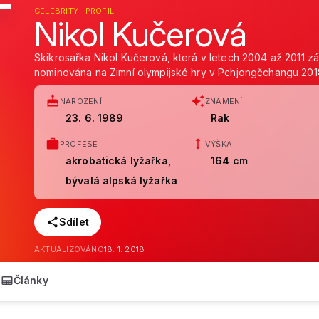
CELEBRITY · PROFIL
Nikol Kučerová
Skikrosařka Nikol Kučerová, která v letech 2004 až 2011 zá
nominována na Zimní olympijské hry v Pchjongčchangu 201
NAROZENÍ
ZNAMENÍ
23. 6. 1989
Rak
PROFESE
VÝŠKA
akrobatická lyžařka,
164 cm
bývalá alpská lyžařka
Sdílet
AKTUALIZOVÁNO
18. 1. 2018
Články