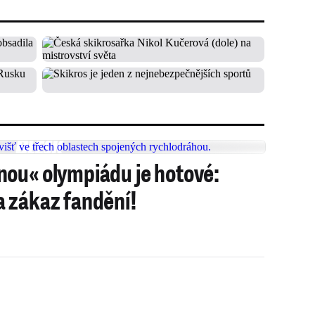
ou« olympiádu je hotové:
 zákaz fandění!