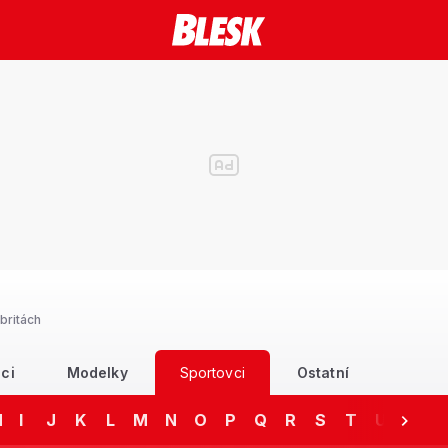
britách
ci
Modelky
Sportovci
Ostatní
H
I
J
K
L
M
N
O
P
Q
R
S
T
U
V