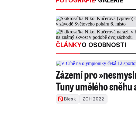
FOTOGRAFIE
· GALERIE
ČLÁNKY
O OSOBNOSTI
Zázemí pro »nesmysln
Tuny umělého sněhu a
Blesk
ZOH 2022