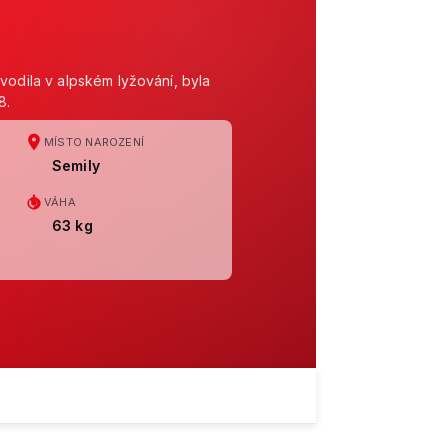
vodila v alpském lyžování, byla
8.
MÍSTO NAROZENÍ
Semily
VÁHA
63 kg