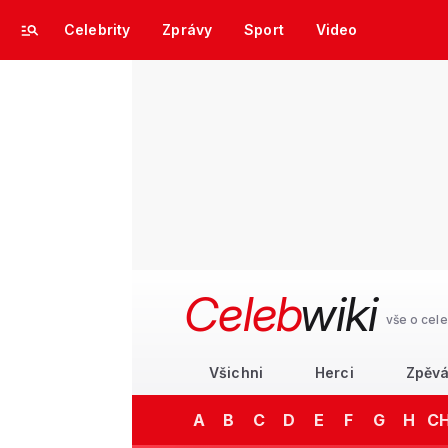
Celebrity
Zprávy
Sport
Video
Celeb
wiki
vše o cele
Všichni
Herci
Zpěvá
A
B
C
D
E
F
G
H
C