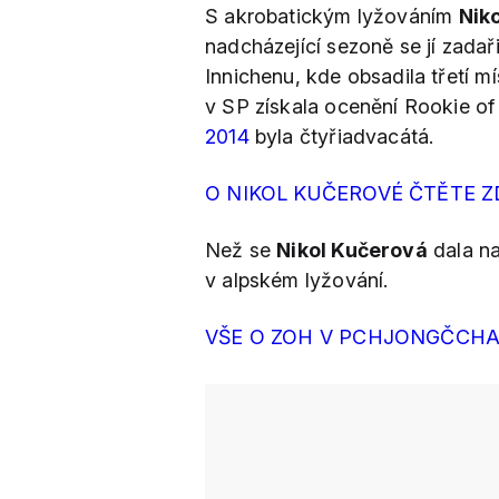
S akrobatickým lyžováním
Nik
nadcházející sezoně se jí zada
Innichenu, kde obsadila třetí mí
v SP získala ocenění Rookie of
2014
byla čtyřiadvacátá.
O NIKOL KUČEROVÉ ČTĚTE 
Než se
Nikol Kučerová
dala na
v alpském lyžování.
VŠE O ZOH V PCHJONGČCHA