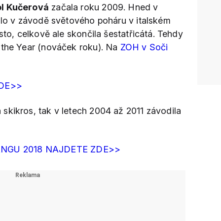
ol Kučerová
začala roku 2009. Hned v
řilo v závodě světového poháru v italském
sto, celkově ale skončila šestatřicátá. Tehdy
 the Year (nováček roku). Na
ZOH v Soči
ZDE>>
 skikros, tak v letech 2004 až 2011 závodila
NGU 2018 NAJDETE ZDE>>