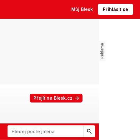
Můj Blesk
Přihlásit se
Přejít na Blesk.cz
W
X
Y
Z
Začněte psát jméno. Šipkami dolů a nahoru procházejte návrhy, kl