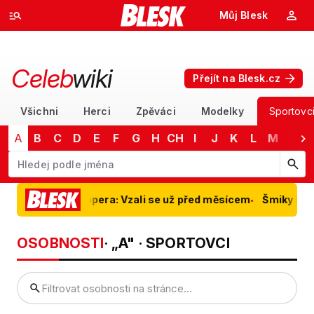
Můj Blesk
Celeb
wiki
Přejít na Blesk.cz
Všichni
Herci
Zpěváci
Modelky
Sportovc
A
B
C
D
E
F
G
H
CH
I
J
K
L
M
N
Začněte psát jméno. Šipkami dolů a nahoru procházejte návrhy, kláv
ové a Bradley Coopera: Vzali se už před měsícem
Šmiky šmik
OSOBNOSTI
· „A" · SPORTOVCI
Filtrovat osobnosti na stránce…