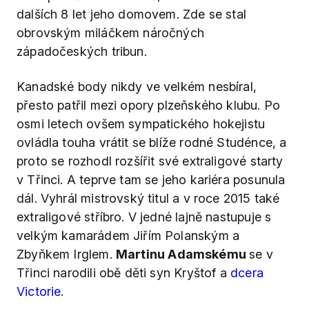
dalších 8 let jeho domovem. Zde se stal
obrovským miláčkem náročných
západočeských tribun.
Kanadské body nikdy ve velkém nesbíral,
přesto patřil mezi opory plzeňského klubu. Po
osmi letech ovšem sympatického hokejistu
ovládla touha vrátit se blíže rodné Studénce, a
proto se rozhodl rozšířit své extraligové starty
v Třinci. A teprve tam se jeho kariéra posunula
dál. Vyhrál mistrovský titul a v roce 2015 také
extraligové stříbro. V jedné lajně nastupuje s
velkým kamarádem Jiřím Polanským a
Zbyňkem Irglem.
Martinu Adamskému
se v
Třinci narodili obě děti syn Kryštof a
dcera
Victorie
.