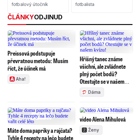
fotbalový útočník
fotbalista
ČLÁNKY
ODJINUD
Preissová podstupuje
Hříšný tanec známe
převratnou metodu: Musím
všichni, ale zvládnete
říct, že účinek má
plný počet bodů?
Aha!
Otestujte se v našem
kvízu!
Dáma
video Alena Mihulová
Máte doma papriky a rajčata?
Ženy
Tyhle 4 recepty na lečo budete