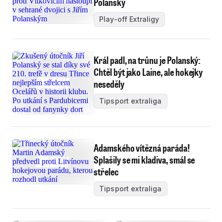
Polanský
Play-off Extraligy
Král padl, na trůnu je Polanský:
Chtěl být jako Laine, ale hokejky
neseděly
Tipsport extraliga
Adamského vítězná paráda!
Splašily se mi kladiva, smál se
střelec
Tipsport extraliga