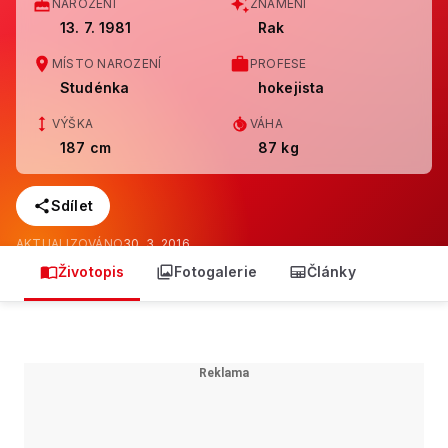
NAROZENÍ
ZNAMENÍ
13. 7. 1981
Rak
MÍSTO NAROZENÍ
PROFESE
Studénka
hokejista
VÝŠKA
VÁHA
187 cm
87 kg
Sdílet
AKTUALIZOVÁNO
30. 3. 2016
Životopis
Fotogalerie
Články