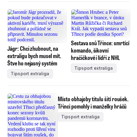
Sestava snů Třince: smrtící
Jágr: Chci zhubnout, na
komando, šikovní
extraligu bych musel mít.
hračičkové i lídři z NHL
Štve ho nejasný systém
Tipsport extraliga
Tipsport extraliga
Místo obhajoby titulu šití roušek.
Třinci pomohly i manželky hráčů
Tipsport extraliga