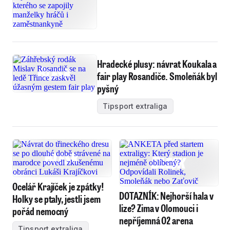
Hradecké plusy: návrat Koukala a
fair play Rosandiče. Smoleňák byl
pyšný
Tipsport extraliga
Ocelář Krajíček je zpátky!
DOTAZNÍK: Nejhorší hala v
Holky se ptaly, jestli jsem
lize? Zima v Olomouci i
pořád nemocný
nepříjemná O2 arena
Tipsport extraliga