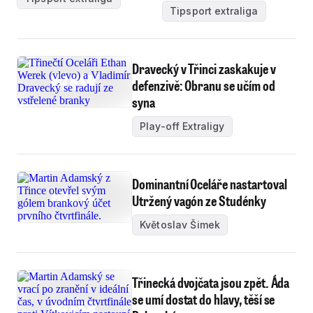
Tipsport extraliga
Dravecký v Třinci zaskakuje v
defenzivě: Obranu se učím od
syna
Play-off Extraligy
Dominantní Oceláře nastartoval
Utržený vagón ze Studénky
Květoslav Šimek
Třinecká dvojčata jsou zpět. Áda
se umí dostat do hlavy, těší se