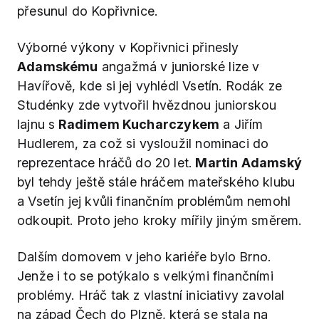
přesunul do Kopřivnice.
Výborné výkony v Kopřivnici přinesly
Adamskému
angažmá v juniorské lize v
Havířově, kde si jej vyhlédl Vsetín. Rodák ze
Studénky zde vytvořil hvězdnou juniorskou
lajnu s
Radimem Kucharczykem
a Jiřím
Hudlerem, za což si vysloužil nominaci do
reprezentace hráčů do 20 let.
Martin Adamský
byl tehdy ještě stále hráčem mateřského klubu
a Vsetín jej kvůli finančním problémům nemohl
odkoupit. Proto jeho kroky mířily jiným směrem.
Dalším domovem v jeho kariéře bylo Brno.
Jenže i to se potýkalo s velkými finančními
problémy. Hráč tak z vlastní iniciativy zavolal
na západ Čech do Plzně, která se stala na