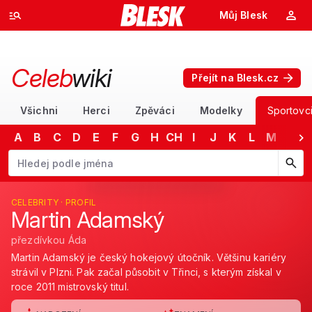
Můj Blesk
Celeb
wiki
Přejít na Blesk.cz
Všichni
Herci
Zpěváci
Modelky
Sportovc
A
B
C
D
E
F
G
H
CH
I
J
K
L
M
N
Začněte psát jméno. Šipkami dolů a nahoru procházejte návrhy, kláv
CELEBRITY · PROFIL
Martin Adamský
přezdívkou Áda
Martin Adamský je český hokejový útočník. Většinu kariéry
strávil v Plzni. Pak začal působit v Třinci, s kterým získal v
roce 2011 mistrovský titul.