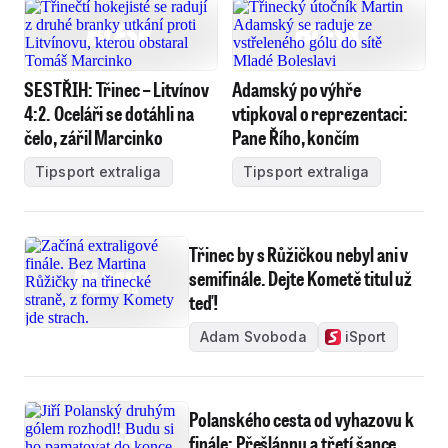
SESTŘIH: Třinec – Litvínov
Adamský po výhře
4:2. Oceláři se dotáhli na
vtipkoval o reprezentaci:
čelo, zářil Marcinko
Pane Řího, končím
Tipsport extraliga
Tipsport extraliga
Třinec by s Růžičkou nebyl ani v
semifinále. Dejte Kometě titul už
teď!
Adam Svoboda
iSport
Polanského cesta od vyhazovu k
finále: Přešlápnu a třetí šance