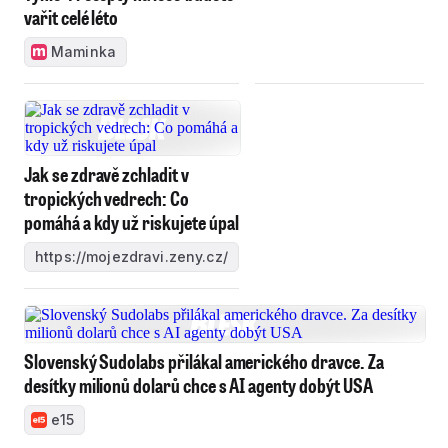
vařit celé léto
Maminka
Jak se zdravě zchladit v
tropických vedrech: Co
pomáhá a kdy už riskujete úpal
https://mojezdravi.zeny.cz/
Slovenský Sudolabs přilákal amerického dravce. Za
desítky milionů dolarů chce s AI agenty dobýt USA
e15