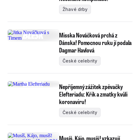
Žhavé drby
Misska Nováčková prchá z
Dánska! Pomocnou ruku jí podala
Dagmar Havlová
České celebrity
Nepříjemný zážitek zpěvačky
Elefteriadu: Křik a zmatky kvůli
koronaviru!
České celebrity
Musíš, Kájo, musíš! vzkazují