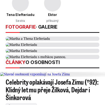
Tena Elefteriadu
Ektor
Sestra
příbuzný
FOTOGRAFIE
· GALERIE
ČLÁNKY
O OSOBNOSTI
Celebrity oplakávají Josefa Zímu (†92):
Klidný let mu přeje Žilková, Dejdar i
Šinkorová