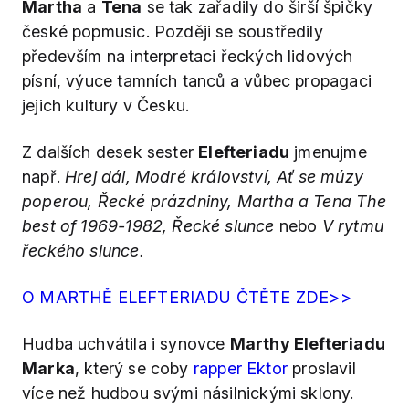
Martha
a
Tena
se tak zařadily do širší špičky
české popmusic. Později se soustředily
především na interpretaci řeckých lidových
písní, výuce tamních tanců a vůbec propagaci
jejich kultury v Česku.
Z dalších desek sester
Elefteriadu
jmenujme
např.
Hrej dál, Modré království, Ať se múzy
poperou, Řecké prázdniny, Martha a Tena The
best of 1969-1982, Řecké slunce
nebo
V rytmu
řeckého slunce.
O MARTHĚ ELEFTERIADU ČTĚTE ZDE>>
Hudba uchvátila i synovce
Marthy Elefteriadu
Marka
, který se coby
rapper Ektor
proslavil
více než hudbou svými násilnickými sklony.