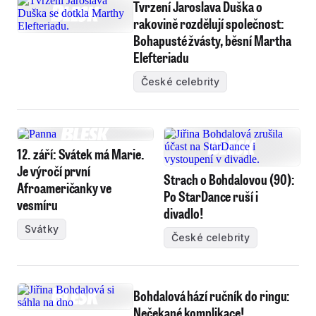
Tvrzení Jaroslava Duška o
rakovině rozdělují společnost:
Bohapusté žvásty, běsní Martha
Elefteriadu
České celebrity
12. září: Svátek má Marie.
Je výročí první
Strach o Bohdalovou (90):
Afroameričanky ve
Po StarDance ruší i
vesmíru
divadlo!
Svátky
České celebrity
Bohdalová hází ručník do ringu:
Nečekané komplikace!