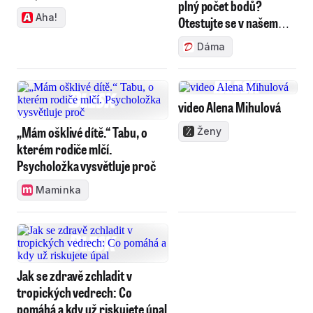
plný počet bodů?
Aha!
Otestujte se v našem
kvízu!
Dáma
video Alena Mihulová
„Mám ošklivé dítě.“ Tabu, o
Ženy
kterém rodiče mlčí.
Psycholožka vysvětluje proč
Maminka
Jak se zdravě zchladit v
tropických vedrech: Co
pomáhá a kdy už riskujete úpal