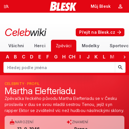
Můj Blesk
Celeb
wiki
Přejít na Blesk.cz
Všichni
Herci
Zpěváci
Modelky
Sportovc
A
B
C
D
E
F
G
H
CH
I
J
K
L
M
N
Začněte psát jméno. Šipkami dolů a nahoru procházejte návrhy, kláv
CELEBRITY · PROFIL
Martha Elefteriadu
Zpěvačka řeckého původu Martha Elefteriadu se v Česku
proslavila v duu se svou mladší sestrou Tenou, jejíž syn
rapper Ektor se zviditelnil víc než hudbou násilnickými sklony.
NAROZENÍ
ZNAMENÍ
12. 9. 1946
Panna