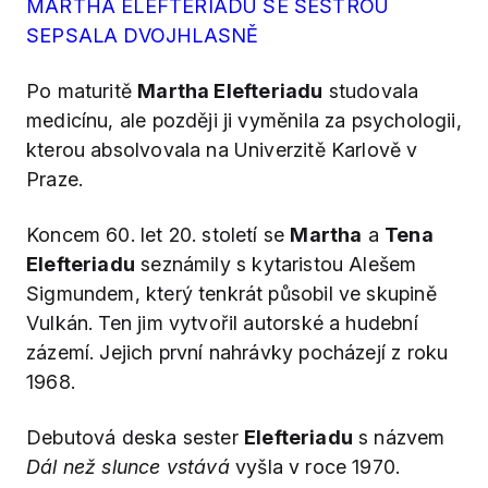
MARTHA ELEFTERIADU SE SESTROU
SEPSALA DVOJHLASNĚ
Po maturitě
Martha Elefteriadu
studovala
medicínu, ale později ji vyměnila za psychologii,
kterou absolvovala na Univerzitě Karlově v
Praze.
Koncem 60. let 20. století se
Martha
a
Tena
Elefteriadu
seznámily s kytaristou Alešem
Sigmundem, který tenkrát působil ve skupině
Vulkán. Ten jim vytvořil autorské a hudební
zázemí. Jejich první nahrávky pocházejí z roku
1968.
Debutová deska sester
Elefteriadu
s názvem
Dál než slunce vstává
vyšla v roce 1970.