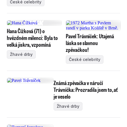
České celebrity
Hana Čížková (71) o
Pavel Trávníček: Utajená
hvězdném milenci: Byla to
láska se slavnou
velká jiskra, vzpomíná
zpěvačkou!
Žhavé drby
České celebrity
Známá zpěvačka v náručí
Trávníčka: Prozradila jsem to, ať
je veselo
Žhavé drby