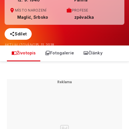
MÍSTO NAROZENÍ
PROFESE
Maglić, Srbsko
zpěvačka
Sdílet
AKTUALIZOVÁNO
15. 11. 2018
Životopis
Fotogalerie
Články