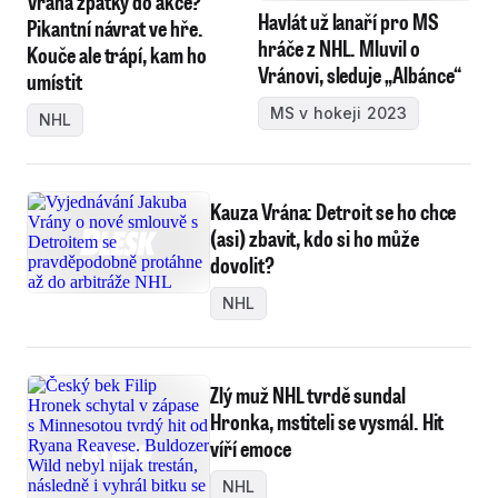
Vrána zpátky do akce?
Havlát už lanaří pro MS
Pikantní návrat ve hře.
hráče z NHL. Mluvil o
Kouče ale trápí, kam ho
Vránovi, sleduje „Albánce“
umístit
MS v hokeji 2023
NHL
Kauza Vrána: Detroit se ho chce
(asi) zbavit, kdo si ho může
dovolit?
NHL
Zlý muž NHL tvrdě sundal
Hronka, mstiteli se vysmál. Hit
víří emoce
NHL