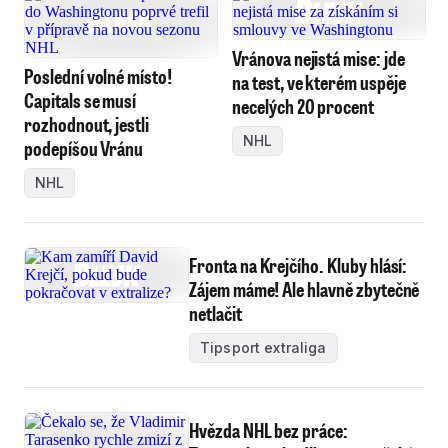
Vránova nejistá mise: jde
Poslední volné místo!
na test, ve kterém uspěje
Capitals se musí
necelých 20 procent
rozhodnout, jestli
NHL
podepíšou Vránu
NHL
Fronta na Krejčího. Kluby hlásí:
Zájem máme! Ale hlavně zbytečně
netlačit
Tipsport extraliga
Hvězda NHL bez práce: