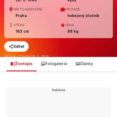
MÍSTO NAROZENÍ
PROFESE
Praha
hokejový útočník
VÝŠKA
VÁHA
183 cm
88 kg
Sdílet
AKTUALIZOVÁNO
14. 5. 2019
Životopis
Fotogalerie
Články