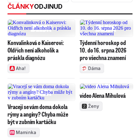
ČLÁNKY
ODJINUD
Konvalinková o Kaiserovi:
Týdenní horoskop od
Oldřich není alkoholik a
10. do 16. srpna 2026
práskla diagnózu
pro všechna znamení
Aha!
Dáma
video Alena Mihulová
Vracejí se vám doma dokola
Ženy
rýmy a angíny? Chyba může
být v zubním kartáčku
Maminka