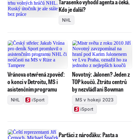
Tarasenko vyhodil agenta a čeká.
Kdo je další?
NHL
Vránova otevřená zpověď:
Novotný: Jalonen? Jeden z
o konci v Detroitu, MS i
TOP koučů. Ztrátu centrů
asistenčním programu
by nezvládl ani Bowman
NHL
iSport
MS v hokeji 2023
iSport
Parťáci z nároďáku: Pasta a