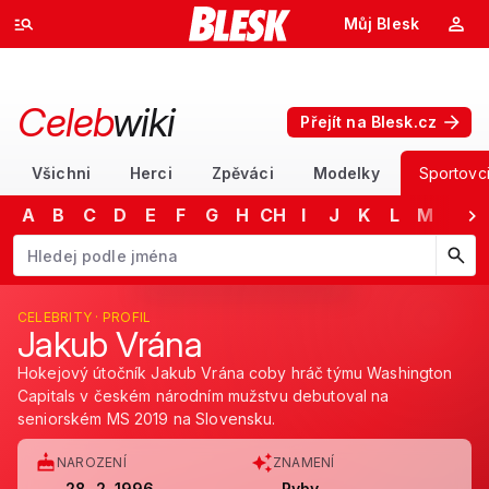
Můj Blesk
Celeb
wiki
Přejít na Blesk.cz
Všichni
Herci
Zpěváci
Modelky
Sportovc
A
B
C
D
E
F
G
H
CH
I
J
K
L
M
N
Začněte psát jméno. Šipkami dolů a nahoru procházejte návrhy, kláv
CELEBRITY · PROFIL
Jakub Vrána
Hokejový útočník Jakub Vrána coby hráč týmu Washington
Capitals v českém národním mužstvu debutoval na
seniorském MS 2019 na Slovensku.
NAROZENÍ
ZNAMENÍ
28. 2. 1996
Ryby