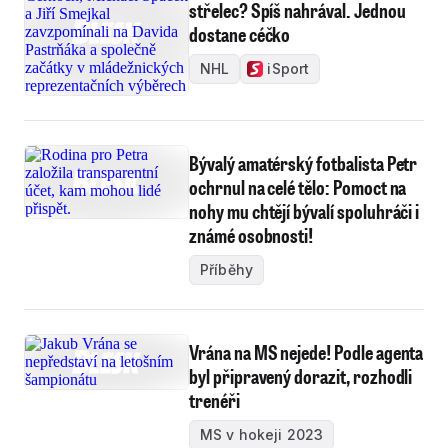
střelec? Spíš nahrával. Jednou
dostane céčko
NHL
iSport
Bývalý amatérský fotbalista Petr
ochrnul na celé tělo: Pomoct na
nohy mu chtějí bývalí spoluhráči i
známé osobnosti!
Příběhy
Vrána na MS nejede! Podle agenta
byl připravený dorazit, rozhodli
trenéři
MS v hokeji 2023