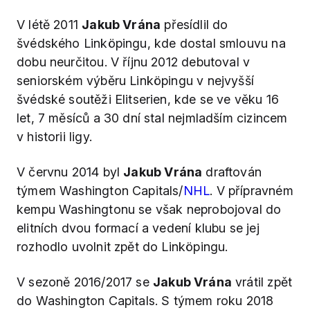
V létě 2011
Jakub Vrána
přesídlil do
švédského Linköpingu, kde dostal smlouvu na
dobu neurčitou. V říjnu 2012 debutoval v
seniorském výběru Linköpingu v nejvyšší
švédské soutěži Elitserien, kde se ve věku 16
let, 7 měsíců a 30 dní stal nejmladším cizincem
v historii ligy.
V červnu 2014 byl
Jakub Vrána
draftován
týmem Washington Capitals/
NHL
. V přípravném
kempu Washingtonu se však neprobojoval do
elitních dvou formací a vedení klubu se jej
rozhodlo uvolnit zpět do Linköpingu.
V sezoně 2016/2017 se
Jakub Vrána
vrátil zpět
do Washington Capitals. S týmem roku 2018