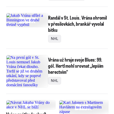
Randál v St. Louis. Vrána ohromil
v přesilovkách, brankář vyvolal
bitku
NHL
Vrána už hraje svoje Blues: 99.
gól. Hertl mohl srovnat „lepším
herectvím“
NHL