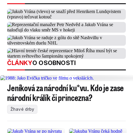
ČLÁNKY
O OSOBNOSTI
Jeníková za národní ku*vu. Kdo je zase
národní králík či princezna?
Žhavé drby