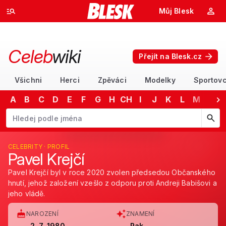
Můj Blesk
Celeb
wiki
Přejít na Blesk.cz
Všichni
Herci
Zpěváci
Modelky
Sportovc
A
B
C
D
E
F
G
H
CH
I
J
K
L
M
N
Začněte psát jméno. Šipkami dolů a nahoru procházejte návrhy, kláv
CELEBRITY · PROFIL
Pavel Krejčí
Pavel Krejčí byl v roce 2020 zvolen předsedou Občanského
hnutí, jehož založení vzešlo z odporu proti Andreji Babišovi a
jeho vládě.
NAROZENÍ
ZNAMENÍ
2. 7. 1980
Rak