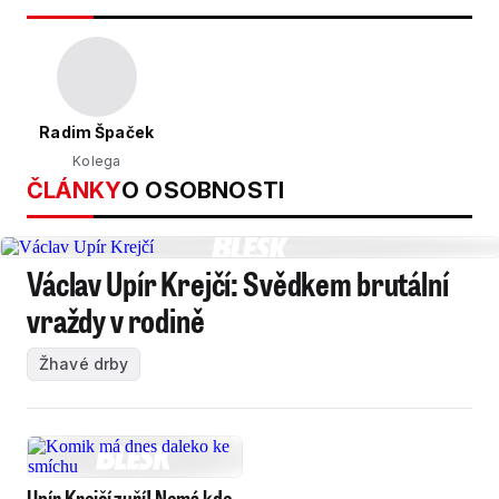
Radim Špaček
Kolega
ČLÁNKY
O OSOBNOSTI
Václav Upír Krejčí: Svědkem brutální
vraždy v rodině
Žhavé drby
Upír Krejčí zuří! Nemá kde