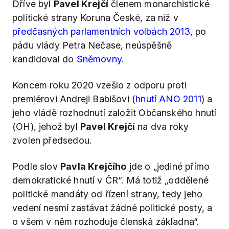
Dříve byl
Pavel Krejčí
členem monarchistické
politické strany Koruna České, za niž v
předčasných parlamentních volbách 2013
, po
pádu vlády Petra Nečase, neúspěšně
kandidoval do
Sněmovny
.
Koncem roku 2020 vzešlo z odporu proti
premiérovi Andreji Babišovi (
hnutí ANO 2011
) a
jeho vládě rozhodnutí založit Občanského hnutí
(OH), jehož byl
Pavel Krejčí
na dva roky
zvolen předsedou.
Podle slov
Pavla Krejčího
jde o „jediné přímo
demokratické hnutí v ČR“. Má totiž „oddělené
politické mandáty od řízení strany, tedy jeho
vedení nesmí zastávat žádné politické posty, a
o všem v něm rozhoduje členská základna“.