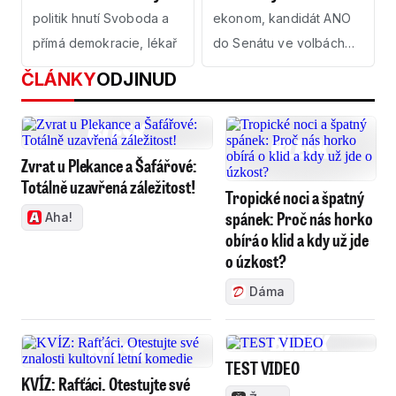
politik hnutí Svoboda a
ekonom, kandidát ANO
přímá demokracie, lékař
do Senátu ve volbách
2020
ČLÁNKY
ODJINUD
Zvrat u Plekance a Šafářové:
Totálně uzavřená záležitost!
Tropické noci a špatný
spánek: Proč nás horko
Aha!
obírá o klid a kdy už jde
o úzkost?
Dáma
TEST VIDEO
KVÍZ: Rafťáci. Otestujte své