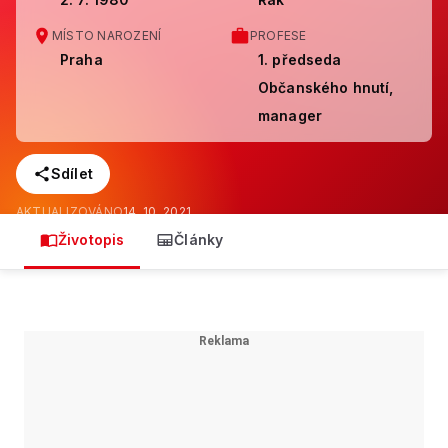
MÍSTO NAROZENÍ
PROFESE
Praha
1. předseda
Občanského hnutí,
manager
Sdílet
AKTUALIZOVÁNO
14. 10. 2021
Životopis
Články