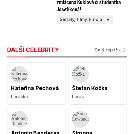
zmlácená Kuklová či studentka
Josefíková!
Seriály, filmy, kino a TV
DALŠÍ CELEBRITY
Celý rejstřík
Kateřina Pechová
Štefan Kožka
herečka
herec
Antonio Banderas
Simona