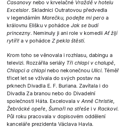
Casanovy
nebo v krvelačné
Vraždě v hotelu
Excelsior
. Skladnici Outratovou předvedla
v legendárním
Marečku, podejte mi pero
a
královnu Elišku v pohádce
Jak se budí
princezny
. Neminuly ji ani role v komedii
Ať žijí
rytíři!
a v pohádce
Z pekla štěstí
.
Krom toho se věnovala i rozhlasu, dabingu a
televizi. Rozzářila seriály
Tři chlapi v chalupě
,
Chlapci a chlapi
nebo nekonečnou
Ulici
. Téměř
třicet let se vžívala do svých postav na
prknech Divadla E. F. Buriana. Zavítala i do
Divadla Za branou nebo do Divadelní
společnosti Háta. Excelovala v
Anně Christie
,
Žebrácké opeře
,
Šumaři na střeše
i v
Rackovi
.
Půl roku pracovala v dopisovém oddělení
kanceláře prezidenta Václava Havla.