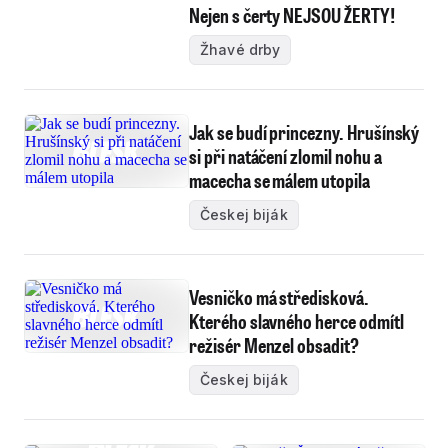
Nejen s čerty NEJSOU ŽERTY!
Žhavé drby
Jak se budí princezny. Hrušínský
si při natáčení zlomil nohu a
macecha se málem utopila
Českej biják
Vesničko má středisková.
Kterého slavného herce odmítl
režisér Menzel obsadit?
Českej biják