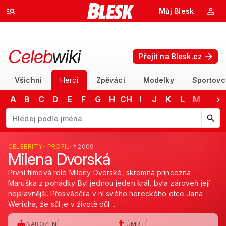
Můj Blesk
Celeb
wiki
Přejít na Blesk.cz
Všichni
Herci
Zpěváci
Modelky
Sportovc
A
B
C
D
E
F
G
H
CH
I
J
K
L
M
N
Začněte psát jméno. Šipkami dolů a nahoru procházejte návrhy, kláv
CELEBRITY · PROFIL
· † 2009
Milena Dvorská
První filmová role Mileny Dvorské, skromná princezna
Maruška z pohádky Byl jednou jeden král, byla zároveň její
nejslavnější. Přesvědčila v ní svého hereckého otce Jana
Wericha, že sůl je v životě důl…
NAROZENÍ
ÚMRTÍ