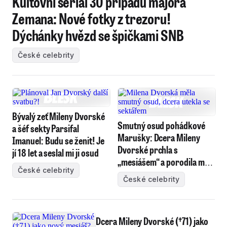
Kultovní seriál 30 případů majora
Zemana: Nové fotky z trezoru!
Dýchánky hvězd se špičkami SNB
České celebrity
Bývalý zeť Mileny Dvorské
Smutný osud pohádkové
a šéf sekty Parsifal
Marušky: Dcera Mileny
Imanuel: Budu se ženit! Je
Dvorské prchla s
jí 18 let a seslal mi ji osud
„mesiášem“ a porodila mu
České celebrity
osm dětí
České celebrity
Dcera Mileny Dvorské (†71) jako