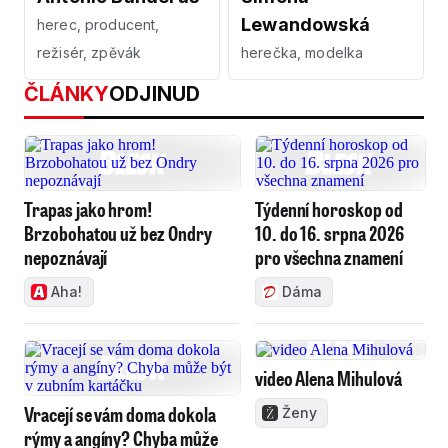
Lewandowská
herec, producent,
režisér, zpěvák
herečka, modelka
ČLÁNKY
ODJINUD
Trapas jako hrom!
Týdenní horoskop od
Brzobohatou už bez Ondry
10. do 16. srpna 2026
nepoznávají
pro všechna znamení
Aha!
Dáma
video Alena Mihulová
Vracejí se vám doma dokola
Ženy
rýmy a angíny? Chyba může