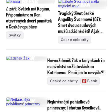
7. září: Svátek má Regina.
Tragický život české
Připomínáme si Den
Angeliky Švormové (87):
otevřených dveří památek
Smrt dvou osudových
v České republice
mužů a žádné děti! A jak
Svátky
žije dnes?
České celebrity
Herec Zdeněk Žák o fanynkách i o
manželství se Zlatovláskou
Kotrbovou: Proč jim to nevyšlo?!
České celebrity
Blesk
Nejkrásnější pohádkové
princezny: Těhotná Kyselková,