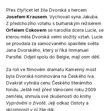
Přes čtyřicet let žila Dvorská s hercem
Josefem Krausem
. Vychovali syna Jakuba.
Z předchozího vztahu s bulharským režisérem
Orfeiem Cokovem
se narodila dcera Lucie, se
kterou měla Dvorská velmi složitý vztah. Lucie
se provdala za samozvaného spasitele světa
Jana Dvorského, který si říká Immanuel
Parsifal. Odjeli spolu do Belgie, mají osm dětí.
Za roli ve filmovém dramatu Kamenný most
byla Dvorská nominována na Českého lva.
Dvakrát vyhrála cenu Českého literárního
fondu. Ještě než před Vánocemi roku 2009
zemřela, shrnula své zkušenosti do knihy
Vyprávění o životě
. Její odkaz čistoty a
skromnosti v ní žije dál.