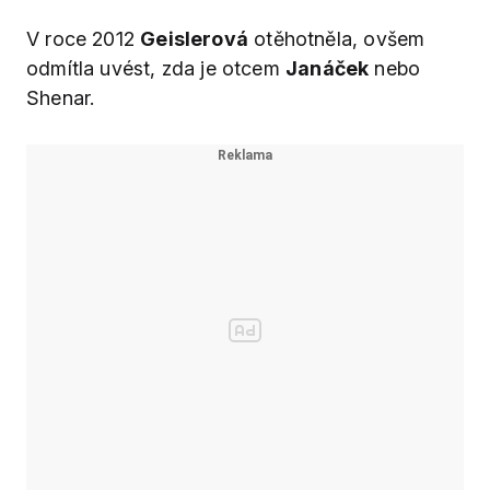
V roce 2012
Geislerová
otěhotněla, ovšem
odmítla uvést, zda je otcem
Janáček
nebo
Shenar.