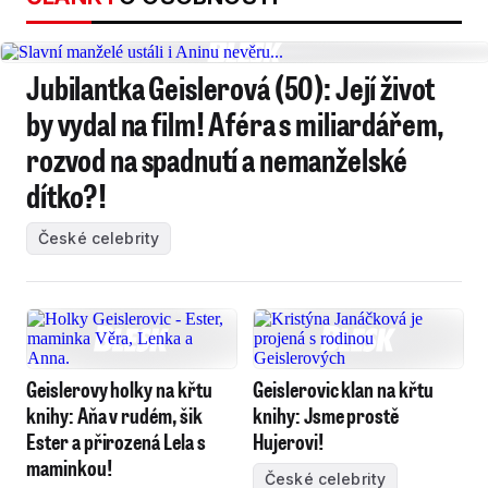
Jubilantka Geislerová (50): Její život
by vydal na film! Aféra s miliardářem,
rozvod na spadnutí a nemanželské
dítko?!
České celebrity
Geislerovy holky na křtu
Geislerovic klan na křtu
knihy: Aňa v rudém, šik
knihy: Jsme prostě
Ester a přirozená Lela s
Hujerovi!
maminkou!
České celebrity