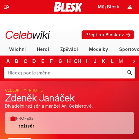
Můj Blesk
Celeb
wiki
Přejít na Blesk.cz
Všichni
Herci
Zpěváci
Modelky
Sportovc
A
B
C
D
E
F
G
H
CH
I
J
K
L
M
N
Začněte psát jméno. Šipkami dolů a nahoru procházejte návrhy, kláv
CELEBRITY · PROFIL
Zdeněk Janáček
Divadelní režisér a manžel Ani Geislerové.
PROFESE
režisér