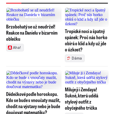
Brzobohatý se už neudržel!
Tropické noci a špatný
Reakce na Danielu v bizarním
spánek: Proč nás horko
oblečku
obírá o klid a kdy už jde
Aha!
o úzkost?
Dáma
Miluje ji i Zendaya!
Dědečkové podle horoskopu.
Sukně, která udělá
Kdo se bude s vnoučaty mazlit,
stylový outfit z
chodit na výstavy nebo je bude
obyčejného trička
doučovat matematiku?