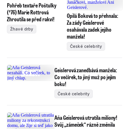
Pohřeb textaře Poštulky
(†76) Marie Rottrová
Opilá Boková to přehnala:
Zhroutila se před rakví!
Za zády Geislerové
osahávala zadek jejího
Žhavé drby
manžela!
České celebrity
Geislerová zanedbává manžela:
Co večírek, to jiný muž po jejím
boku!
České celebrity
Aňa Geislerová utratila miliony!
Svůj „zámeček“ rázně změnila