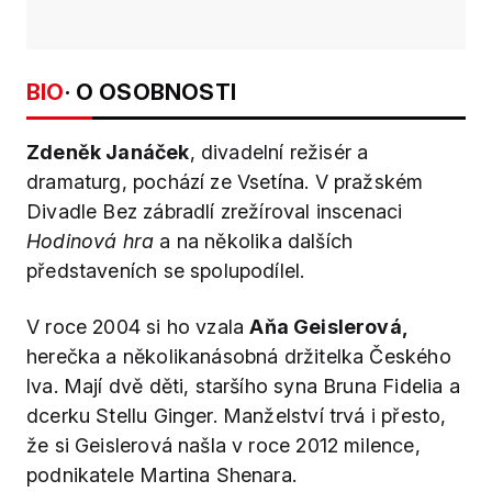
BIO
· O OSOBNOSTI
Zdeněk Janáček
, divadelní režisér a
dramaturg, pochází ze Vsetína. V pražském
Divadle Bez zábradlí zrežíroval inscenaci
Hodinová hra
a na několika dalších
představeních se spolupodílel.
V roce 2004 si ho vzala
Aňa Geislerová,
herečka a několikanásobná držitelka Českého
lva. Mají dvě děti, staršího syna Bruna Fidelia a
dcerku Stellu Ginger. Manželství trvá i přesto,
že si Geislerová našla v roce 2012 milence,
podnikatele Martina Shenara.