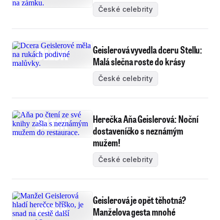
České celebrity
Geislerová vyvedla dceru Stellu:
Malá slečna roste do krásy
České celebrity
Herečka Aňa Geislerová: Noční
dostaveníčko s neznámým
mužem!
České celebrity
Geislerová je opět těhotná?
Manželova gesta mnohé