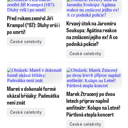
Před rokem zemřel Jiří
Krvavý útok na Jaromíra
Krampol (†87): Dluhy vrší i
Soukupa: Agátina reakce
po smrti!
na zmlácení jejího ex! A co
České celebrity
podniká policie?
České celebrity
Mareš v dokonalé formě
Marek Ztracený po dvou
ukázal břišáky: Padesátka
letech příprav naplnil
není znát
amfiteátr: Kolaps na Letné!
České celebrity
Pártlová stopla koncert
České celebrity