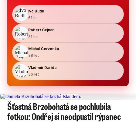
Ivo Budil
61 let
Robert Cejnar
31 let
Michal Červenka
38 let
Vladimír Darida
36 let
Šťastná Brzobohatá se pochlubila
fotkou: Ondřej si neodpustil rýpanec