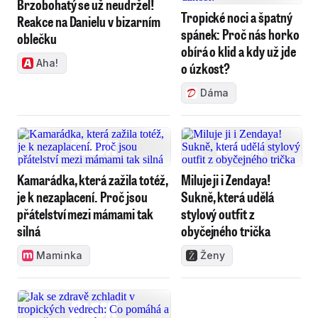
Brzobohatý se už neudržel!
Tropické noci a špatný
Reakce na Danielu v bizarním
spánek: Proč nás horko
oblečku
obírá o klid a kdy už jde
Aha!
o úzkost?
Dáma
Kamarádka, která zažila totéž,
Miluje ji i Zendaya!
je k nezaplacení. Proč jsou
Sukně, která udělá
přátelství mezi mámami tak
stylový outfit z
silná
obyčejného trička
Maminka
Ženy