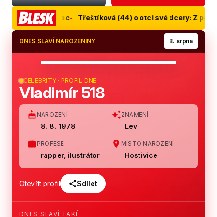
odpustil rýpanec
Třeštíková (44) o otci své dcery: Z pouhéh
48
DNES SLAVÍ NAROZENINY
8. srpna
LET
CELEBRITY · PROFIL DNE
Vladimír 518
NAROZENÍ
ZNAMENÍ
8. 8. 1978
Lev
PROFESE
MÍSTO NAROZENÍ
rapper, ilustrátor
Hostivice
Otevřít profil
Sdílet
DNES SLAVÍ TAKÉ