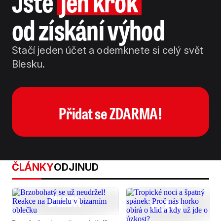
Jste
jen krok
od získání výhod
Stačí jeden účet a odemknete si celý svět
Blesku.
Přidat se ZDARMA!
ČLÁNKY
ODJINUD