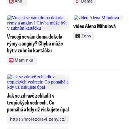
Aha!
Dáma
video Alena Mihulová
Vracejí se vám doma dokola
Ženy
rýmy a angíny? Chyba může
být v zubním kartáčku
Maminka
Jak se zdravě zchladit v
tropických vedrech: Co
pomáhá a kdy už riskujete úpal
https://mojezdravi.zeny.cz/