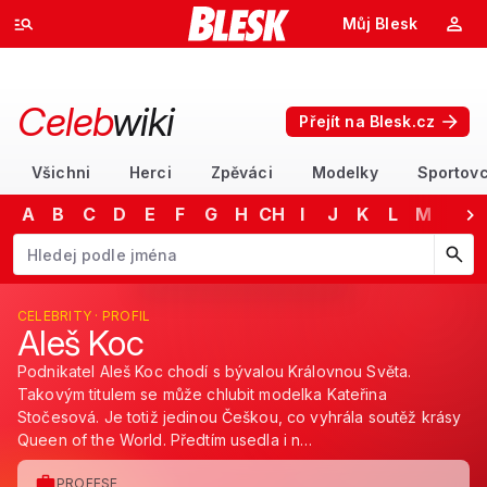
Můj Blesk
Celeb
wiki
Přejít na Blesk.cz
Všichni
Herci
Zpěváci
Modelky
Sportovc
A
B
C
D
E
F
G
H
CH
I
J
K
L
M
N
Začněte psát jméno. Šipkami dolů a nahoru procházejte návrhy, kláv
CELEBRITY · PROFIL
Aleš Koc
Podnikatel Aleš Koc chodí s bývalou Královnou Světa.
Takovým titulem se může chlubit modelka Kateřina
Stočesová. Je totiž jedinou Češkou, co vyhrála soutěž krásy
Queen of the World. Předtím usedla i n…
PROFESE