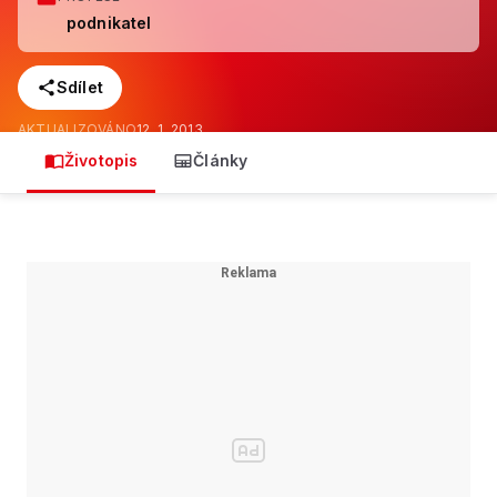
podnikatel
Sdílet
AKTUALIZOVÁNO
12. 1. 2013
Životopis
Články