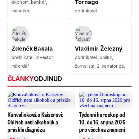
Tornago
ekonom, bankéř,
manažer
podnikatel
Zdeněk Bakala
Vladimír Železný
podnikatel, investor,
podnikatel, politik,
miliardář
žurnalista, 2. senátor za
Znojmo
ČLÁNKY
ODJINUD
Konvalinková o Kaiserovi:
Týdenní horoskop od
Oldřich není alkoholik a
10. do 16. srpna 2026
práskla diagnózu
pro všechna znamení