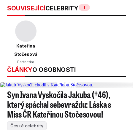
SOUVISEJÍCÍ
CELEBRITY
1
Kateřina
Stočesová
Partnerka
ČLÁNKY
O OSOBNOSTI
Syn Ivana Vyskočila Jakuba (†46),
který spáchal sebevraždu: Láska s
Miss ČR Kateřinou Stočesovou!
České celebrity