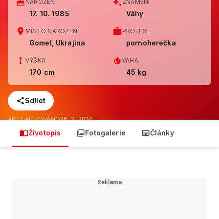
NAROZENÍ
ZNAMENÍ
17. 10. 1985
Váhy
MÍSTO NAROZENÍ
PROFESE
Gomel, Ukrajina
pornoherečka
VÝŠKA
VÁHA
170 cm
45 kg
Sdílet
AKTUALIZOVÁNO
26. 3. 2014
Životopis
Fotogalerie
Články