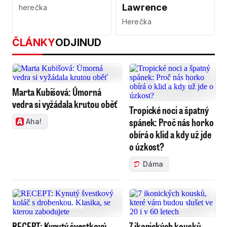
Lawrence
herečka
Herečka
ČLÁNKY
ODJINUD
Marta Kubišová: Úmorná
vedra si vyžádala krutou oběť
Tropické noci a špatný
spánek: Proč nás horko
Aha!
obírá o klid a kdy už jde
o úzkost?
Dáma
RECEPT: Kynutý švestkový
7 ikonických kousků,