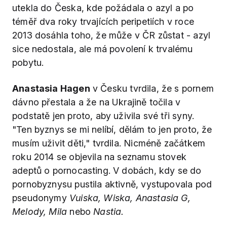
utekla do Česka, kde požádala o azyl a po
téměř dva roky trvajících peripetiích v roce
2013 dosáhla toho, že může v ČR zůstat - azyl
sice nedostala, ale má povolení k trvalému
pobytu.
Anastasia Hagen
v Česku tvrdila, že s pornem
dávno přestala a že na Ukrajině točila v
podstatě jen proto, aby uživila své tři syny.
"Ten byznys se mi nelíbí, dělám to jen proto, že
musím uživit děti," tvrdila. Nicméně začátkem
roku 2014 se objevila na seznamu stovek
adeptů o pornocasting. V dobách, kdy se do
pornobyznysu pustila aktivně, vystupovala pod
pseudonymy
Vuiska, Wiska, Anastasia G,
Melody, Mila
nebo
Nastia.