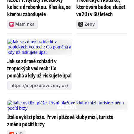
koláč s drobenkou. Klasika, se
které vám budou slušet
kterou zabodujete
ve 20 i v 60 letech
Maminka
Ženy
Jak se zdravě zchladit v
tropických vedrech: Co
pomáhá a kdy už riskujete úpal
https://mojezdravi.zeny.cz/
Itálie vyklízí pláže. První plážové kluby mizí, turisté
změnu pocítí brzy