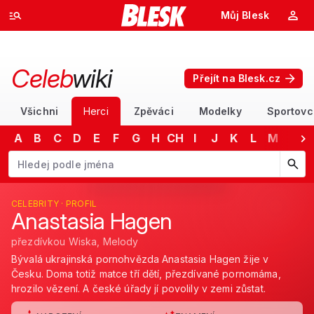
Můj Blesk
Celeb
wiki
Přejít na Blesk.cz
Všichni
Herci
Zpěváci
Modelky
Sportovc
A
B
C
D
E
F
G
H
CH
I
J
K
L
M
N
Začněte psát jméno. Šipkami dolů a nahoru procházejte návrhy, kláv
CELEBRITY · PROFIL
Anastasia Hagen
přezdívkou Wiska, Melody
Bývalá ukrajinská pornohvězda Anastasia Hagen žije v
Česku. Doma totiž matce tří dětí, přezdívané pornomáma,
hrozilo vězení. A české úřady jí povolily v zemi zůstat.