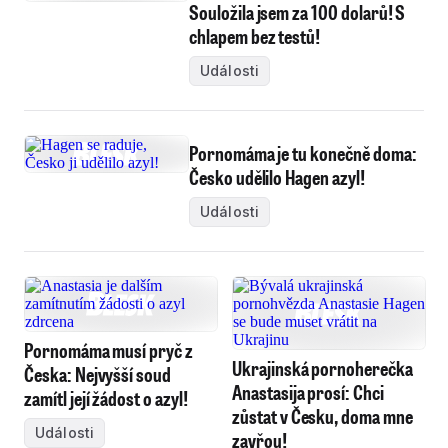
Souložila jsem za 100 dolarů! S
chlapem bez testů!
Události
Pornomáma je tu konečně doma:
Česko udělilo Hagen azyl!
Události
Pornomáma musí pryč z
Ukrajinská pornoherečka
Česka: Nejvyšší soud
Anastasija prosí: Chci
zamítl její žádost o azyl!
zůstat v Česku, doma mne
Události
zavřou!