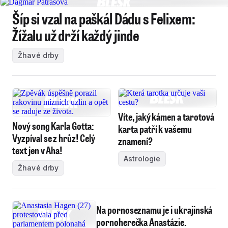
Šíp si vzal na paškál Dádu s Felixem:
Žížalu už drží každý jinde
Žhavé drby
Víte, jaký kámen a tarotová
Nový song Karla Gotta:
karta patří k vašemu
Vyzpíval se z hrůz! Celý
znamení?
text jen v Aha!
Astrologie
Žhavé drby
Na pornoseznamu je i ukrajinská
pornoherečka Anastázie.