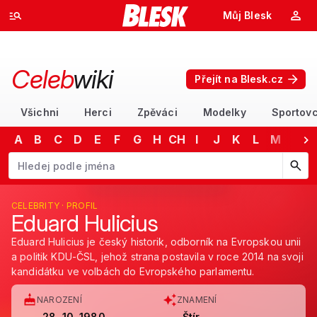
Můj Blesk
Celeb
wiki
Přejít na Blesk.cz
Všichni
Herci
Zpěváci
Modelky
Sportovc
A
B
C
D
E
F
G
H
CH
I
J
K
L
M
N
Začněte psát jméno. Šipkami dolů a nahoru procházejte návrhy, kláv
CELEBRITY · PROFIL
Eduard Hulicius
Eduard Hulicius je český historik, odborník na Evropskou unii
a politik KDU-ČSL, jehož strana postavila v roce 2014 na svoji
kandidátku ve volbách do Evropského parlamentu.
NAROZENÍ
ZNAMENÍ
28. 10. 1980
Štír