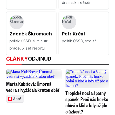
dramatik, režisér
Zdeněk Škromach
Petr Krčál
politik ČSSD, 4. ministr
politik ČSSD, strojař
práce, 5. šéf resortu
zdravotnictví
ČLÁNKY
ODJINUD
Marta Kubišová: Úmorná
vedra si vyžádala krutou oběť
Tropické noci a špatný
spánek: Proč nás horko
Aha!
obírá o klid a kdy už jde
o úzkost?