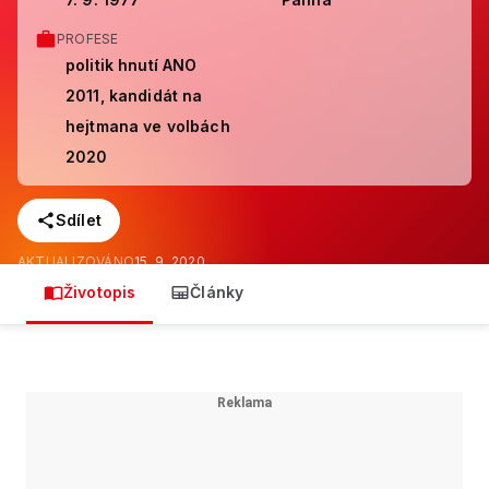
PROFESE
politik hnutí ANO
2011, kandidát na
hejtmana ve volbách
2020
Sdílet
AKTUALIZOVÁNO
15. 9. 2020
Životopis
Články