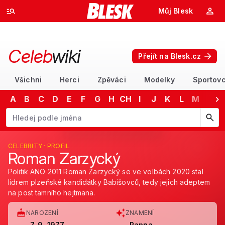
Můj Blesk
Celeb
wiki
Přejít na Blesk.cz
Všichni
Herci
Zpěváci
Modelky
Sportovc
A
B
C
D
E
F
G
H
CH
I
J
K
L
M
N
Začněte psát jméno. Šipkami dolů a nahoru procházejte návrhy, kláv
CELEBRITY · PROFIL
Roman Zarzycký
Politik ANO 2011 Roman Zarzycký se ve volbách 2020 stal
lídrem plzeňské kandidátky Babišovců, tedy jejich adeptem
na post tamního hejtmana.
NAROZENÍ
ZNAMENÍ
7. 9. 1977
Panna