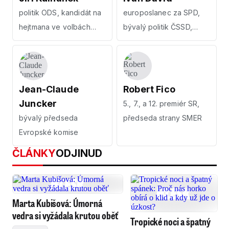
politik ODS, kandidát na
europoslanec za SPD,
hejtmana ve volbách
bývalý politik ČSSD,
2020
psychiatr
Jean-Claude
Robert Fico
Juncker
5., 7., a 12. premiér SR,
bývalý předseda
předseda strany SMER
Evropské komise
ČLÁNKY
ODJINUD
Marta Kubišová: Úmorná
vedra si vyžádala krutou oběť
Tropické noci a špatný