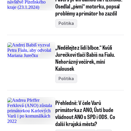
Osedlal „pivní“ motorku, popsal
problémy a primátor ho zazdil
Politika
„Nedělejte z lidí blbce.“ Kvůli
Jurečkovi tlačí Babiš na Fialu.
Nehorázný večírek, míní
Kalousek
Politika
Přehledně: V čele Varů
primátorka z ANO, Ústí bude
vládnout ANO s SPD i ODS. Co
další krajská města?