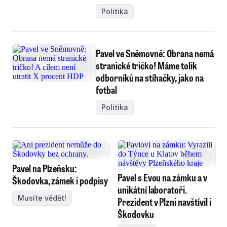
Politika
Pavel ve Sněmovně: Obrana nemá
stranické tričko! Máme tolik
odborníků na stíhačky, jako na
fotbal
Politika
Pavel na Plzeňsku:
Pavel s Evou na zámku a v
Škodovka, zámek i podpisy
unikátní laboratoři.
Musíte vědět!
Prezident v Plzni navštívil i
Škodovku