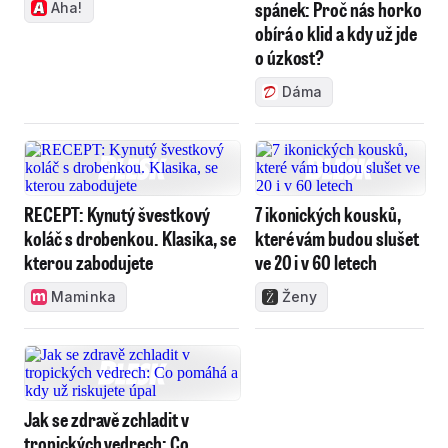
spánek: Proč nás horko
Aha!
obírá o klid a kdy už jde
o úzkost?
Dáma
RECEPT: Kynutý švestkový
7 ikonických kousků,
koláč s drobenkou. Klasika, se
které vám budou slušet
kterou zabodujete
ve 20 i v 60 letech
Maminka
Ženy
Jak se zdravě zchladit v
tropických vedrech: Co