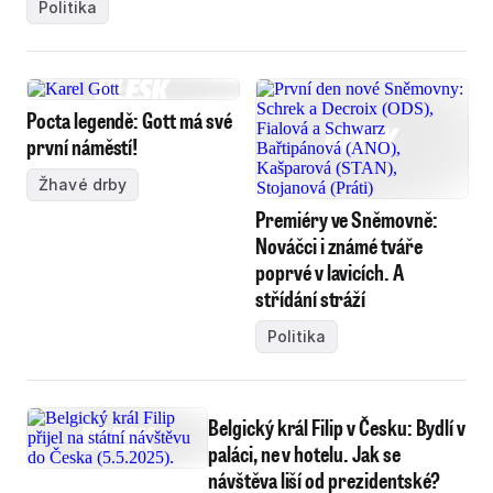
Politika
Pocta legendě: Gott má své
první náměstí!
Žhavé drby
Premiéry ve Sněmovně:
Nováčci i známé tváře
poprvé v lavicích. A
střídání stráží
Politika
Belgický král Filip v Česku: Bydlí v
paláci, ne v hotelu. Jak se
návštěva liší od prezidentské?