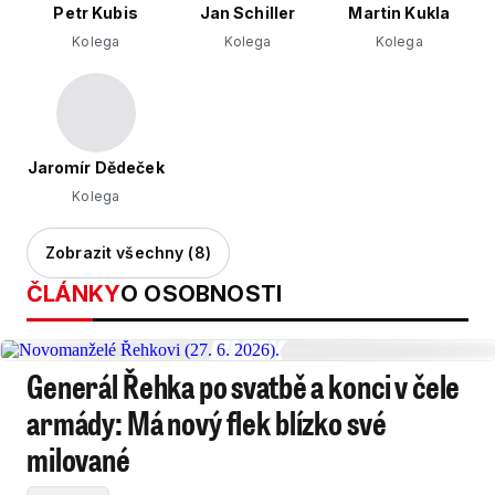
Petr Kubis
Jan Schiller
Martin Kukla
Kolega
Kolega
Kolega
Jaromír Dědeček
Kolega
Zobrazit všechny (8)
ČLÁNKY
O OSOBNOSTI
Generál Řehka po svatbě a konci v čele
armády: Má nový flek blízko své
milované