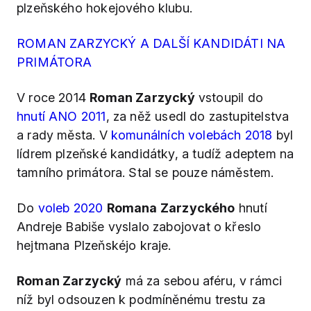
plzeňského hokejového klubu.
ROMAN ZARZYCKÝ A DALŠÍ KANDIDÁTI NA
PRIMÁTORA
V roce 2014
Roman Zarzycký
vstoupil do
hnutí ANO 2011
, za něž usedl do zastupitelstva
a rady města. V
komunálních volebách 2018
byl
lídrem plzeňské kandidátky, a tudíž adeptem na
tamního primátora. Stal se pouze náměstem.
Do
voleb 2020
Romana Zarzyckého
hnutí
Andreje Babiše vyslalo zabojovat o křeslo
hejtmana Plzeňskéjo kraje.
Roman Zarzycký
má za sebou aféru, v rámci
níž byl odsouzen k podmíněnému trestu za