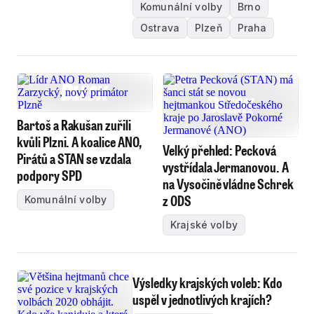
Komunální volby
Brno
Ostrava
Plzeň
Praha
Bartoš a Rakušan zuřili
kvůli Plzni. A koalice ANO,
Velký přehled: Pecková
Pirátů a STAN se vzdala
vystřídala Jermanovou. A
podpory SPD
na Vysočině vládne Schrek
z ODS
Komunální volby
Krajské volby
Výsledky krajských voleb: Kdo
uspěl v jednotlivých krajích?