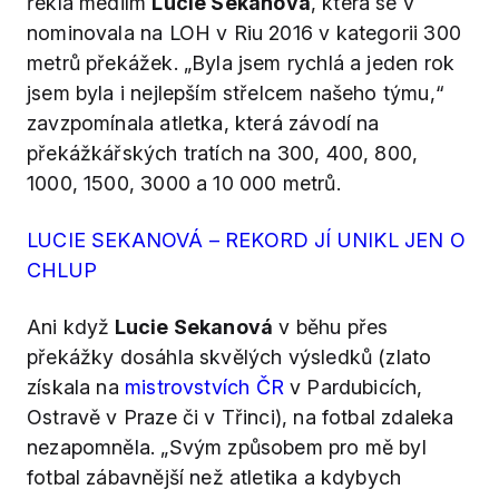
řekla médiím
Lucie Sekanová
, která se v
nominovala na LOH v Riu 2016 v kategorii 300
metrů překážek. „Byla jsem rychlá a jeden rok
jsem byla i nejlepším střelcem našeho týmu,“
zavzpomínala atletka, která závodí na
překážkářských tratích na 300, 400, 800,
1000, 1500, 3000 a 10 000 metrů.
LUCIE SEKANOVÁ – REKORD JÍ UNIKL JEN O
CHLUP
Ani když
Lucie Sekanová
v běhu přes
překážky dosáhla skvělých výsledků (zlato
získala na
mistrovstvích ČR
v Pardubicích,
Ostravě v Praze či v Třinci), na fotbal zdaleka
nezapomněla. „Svým způsobem pro mě byl
fotbal zábavnější než atletika a kdybych