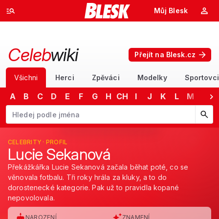
Můj Blesk
Celeb
wiki
Přejít na Blesk.cz
Všichni
Herci
Zpěváci
Modelky
Sportovci
A
B
C
D
E
F
G
H
CH
I
J
K
L
M
N
Začněte psát jméno. Šipkami dolů a nahoru procházejte návrhy, kláv
CELEBRITY · PROFIL
Lucie Sekanová
Překážkářka Lucie Sekanová začala běhat poté, co se
věnovala fotbalu. Tři roky hrála za kluky, a to do
dorostenecké kategorie. Pak už to pravidla kopané
nepovolovala.
NAROZENÍ
ZNAMENÍ