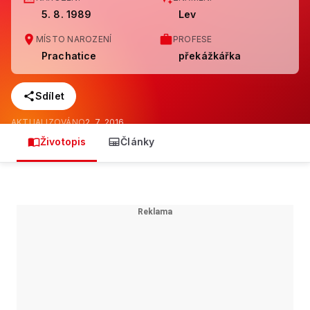
5. 8. 1989
Lev
MÍSTO NAROZENÍ
PROFESE
Prachatice
překážkářka
Sdílet
AKTUALIZOVÁNO
2. 7. 2016
Životopis
Články