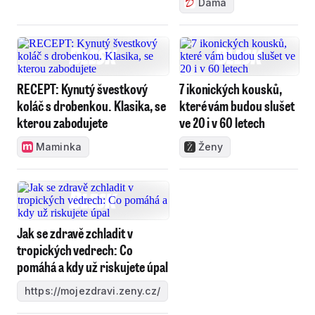
Dáma
RECEPT: Kynutý švestkový
7 ikonických kousků,
koláč s drobenkou. Klasika, se
které vám budou slušet
kterou zabodujete
ve 20 i v 60 letech
Maminka
Ženy
Jak se zdravě zchladit v
tropických vedrech: Co
pomáhá a kdy už riskujete úpal
https://mojezdravi.zeny.cz/