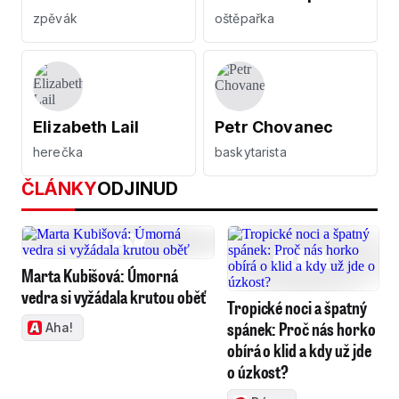
zpěvák
oštěpařka
Elizabeth Lail
Petr Chovanec
herečka
baskytarista
ČLÁNKY
ODJINUD
Marta Kubišová: Úmorná
vedra si vyžádala krutou oběť
Tropické noci a špatný
spánek: Proč nás horko
Aha!
obírá o klid a kdy už jde
o úzkost?