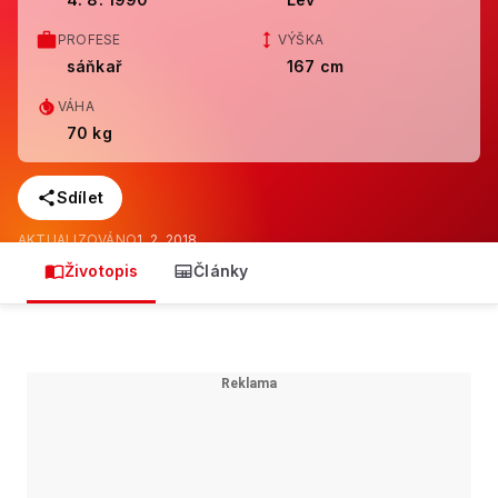
PROFESE
VÝŠKA
sáňkař
167 cm
VÁHA
70 kg
Sdílet
AKTUALIZOVÁNO
1. 2. 2018
Životopis
Články