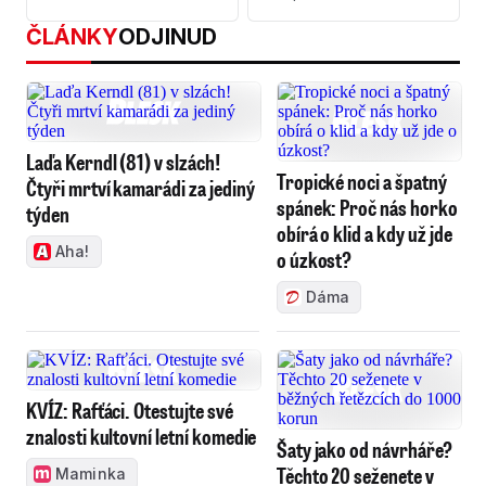
ČLÁNKY
ODJINUD
Laďa Kerndl (81) v slzách!
Tropické noci a špatný
Čtyři mrtví kamarádi za jediný
spánek: Proč nás horko
týden
obírá o klid a kdy už jde
Aha!
o úzkost?
Dáma
KVÍZ: Rafťáci. Otestujte své
znalosti kultovní letní komedie
Šaty jako od návrháře?
Těchto 20 seženete v
Maminka