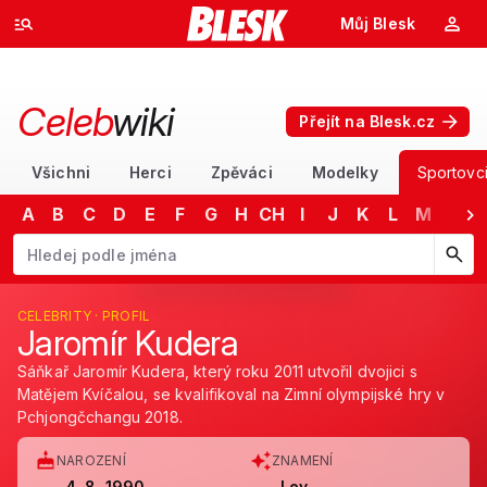
Můj Blesk
Celeb
wiki
Přejít na Blesk.cz
Všichni
Herci
Zpěváci
Modelky
Sportovc
A
B
C
D
E
F
G
H
CH
I
J
K
L
M
N
Začněte psát jméno. Šipkami dolů a nahoru procházejte návrhy, kláv
CELEBRITY · PROFIL
Jaromír Kudera
Sáňkař Jaromír Kudera, který roku 2011 utvořil dvojici s
Matějem Kvíčalou, se kvalifikoval na Zimní olympijské hry v
Pchjongčchangu 2018.
NAROZENÍ
ZNAMENÍ
4. 8. 1990
Lev