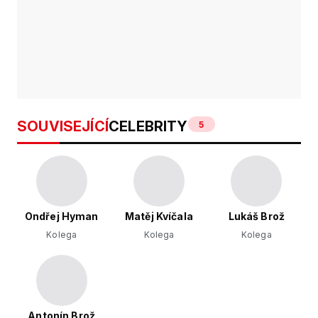
SOUVISEJÍCÍ
CELEBRITY
5
Ondřej Hyman
Matěj Kvíčala
Lukáš Brož
Kolega
Kolega
Kolega
Antonín Brož