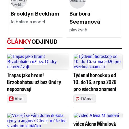
Brooklyn Beckham
Barbora
Seemanová
fotbalista a model
plavkyně
ČLÁNKY
ODJINUD
Trapas jako hrom!
Týdenní horoskop od
Brzobohatou už bez Ondry
10. do 16. srpna 2026
nepoznávají
pro všechna znamení
Aha!
Dáma
video Alena Mihulová