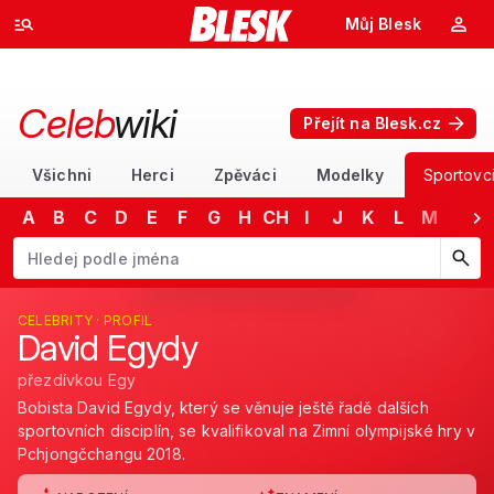
Můj Blesk
Celeb
wiki
Přejít na Blesk.cz
Všichni
Herci
Zpěváci
Modelky
Sportovc
A
B
C
D
E
F
G
H
CH
I
J
K
L
M
N
Začněte psát jméno. Šipkami dolů a nahoru procházejte návrhy, kláv
CELEBRITY · PROFIL
David Egydy
přezdívkou Egy
Bobista David Egydy, který se věnuje ještě řadě dalších
sportovních disciplín, se kvalifikoval na Zimní olympijské hry v
Pchjongčchangu 2018.