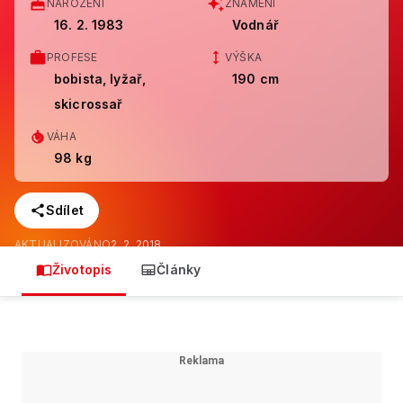
NAROZENÍ
ZNAMENÍ
16. 2. 1983
Vodnář
PROFESE
VÝŠKA
bobista, lyžař,
190 cm
skicrossař
VÁHA
98 kg
Sdílet
AKTUALIZOVÁNO
2. 2. 2018
Životopis
Články