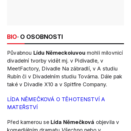
BIO
· O OSOBNOSTI
Půvabnou
Lídu Německoiuvou
mohli milovnicí
divadelní tvorby vidět mj. v Pidivadle, v
MeetFactory, Divadle Na zábradlí, v A studiu
Rubín či v Divadelním studiu Továrna. Dále pak
také v Divadle X10 a v Spitfire Company.
LÍDA NĚMEČKOVÁ O TĚHOTENSTVÍ A
MATEŘSTVÍ
Před kamerou se
Lída Němečková
objevila v
komediálním dramatu
Všechno
nebo v