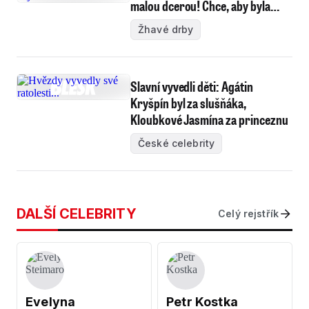
malou dcerou! Chce, aby byla…
Žhavé drby
Slavní vyvedli děti: Agátin
Kryšpín byl za slušňáka,
Kloubkové Jasmína za princeznu
České celebrity
DALŠÍ CELEBRITY
Celý rejstřík
Evelyna
Petr Kostka