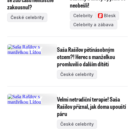
neobešli!
zakousnul?
Celebrity
Blesk
České celebrity
Celebrity a zábava
Saša Rašilov pětinásobným
otcem?! Herec s manželkou
promluvili o dalším dítěti
České celebrity
Velmi netradiční terapie! Saša
Rašilov přiznal, jak doma upouští
páru
České celebrity