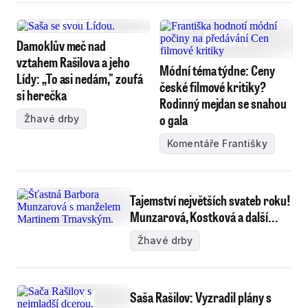
Damoklův meč nad
vztahem Rašilova a jeho
Módní téma týdne: Ceny
Lídy: „To asi nedám," zoufá
české filmové kritiky?
si herečka
Rodinný mejdan se snahou
o gala
Žhavé drby
Komentáře Františky
Tajemství největších svateb roku!
Munzarová, Kostková a další...
Žhavé drby
Saša Rašilov: Vyzradil plány s