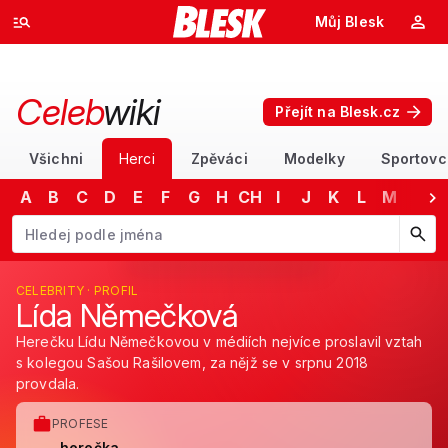
Můj Blesk
Celeb
wiki
Přejít na Blesk.cz
Všichni
Herci
Zpěváci
Modelky
Sportovc
A
B
C
D
E
F
G
H
CH
I
J
K
L
M
N
Začněte psát jméno. Šipkami dolů a nahoru procházejte návrhy, kláv
CELEBRITY · PROFIL
Lída Němečková
Herečku Lídu Němečkovou v médiích nejvíce proslavil vztah
s kolegou Sašou Rašilovem, za nějž se v srpnu 2018
provdala.
PROFESE
herečka