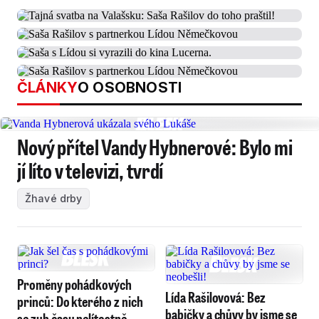
ČLÁNKY
O OSOBNOSTI
Nový přítel Vandy Hybnerové: Bylo mi
jí líto v televizi, tvrdí
Žhavé drby
Proměny pohádkových
Lída Rašilovová: Bez
princů: Do kterého z nich
babičky a chůvy by jsme se
se zub času nelítostně