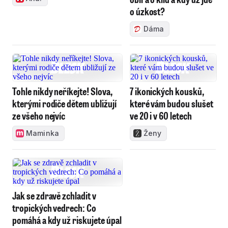
o úzkost?
Dáma
Tohle nikdy neříkejte! Slova,
7 ikonických kousků,
kterými rodiče dětem ubližují
které vám budou slušet
ze všeho nejvíc
ve 20 i v 60 letech
Maminka
Ženy
Jak se zdravě zchladit v
tropických vedrech: Co
pomáhá a kdy už riskujete úpal