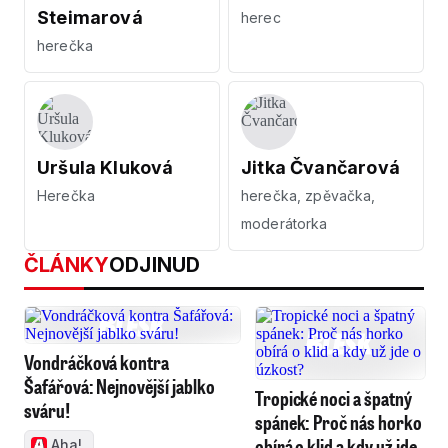
Steimarová
herec
herečka
Uršula Kluková
Jitka Čvančarová
Herečka
herečka, zpěvačka,
moderátorka
ČLÁNKY
ODJINUD
Vondráčková kontra
Šafářová: Nejnovější jablko
Tropické noci a špatný
sváru!
spánek: Proč nás horko
obírá o klid a kdy už jde
Aha!