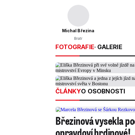
Michal Březina
Bratr
FOTOGRAFIE
· GALERIE
ČLÁNKY
O OSOBNOSTI
Březinová vysekla po
opravdoví hrdinové!