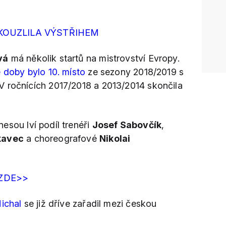
KOUZLILA VÝSTŘIHEM
vá
má několik startů na mistrovství Evropy.
 doby bylo 10. místo
ze sezony 2018/2019 s
V ročnících 2017/2018 a 2013/2014 skončila
nesou lví podíl trenéři
Josef Sabovčík
,
kavec
a choreografové
Nikolai
 ZDE>>
ichal
se již dříve zařadil mezi českou