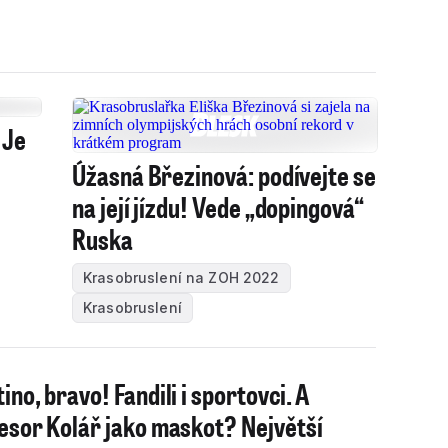
 Je
Úžasná Březinová: podívejte se
na její jízdu! Vede „dopingová“
Ruska
Krasobruslení na ZOH 2022
Krasobruslení
ino, bravo! Fandili i sportovci. A
esor Kolář jako maskot? Největší