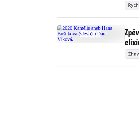
Rych
Zpěv
elix
Žhav