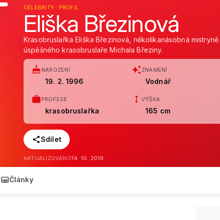
CELEBRITY · PROFIL
Eliška Březinová
Krasobruslařka Eliška Březinová, několikanásobná mistryně
úspěšného krasobruslaře Michala Březiny.
NAROZENÍ
ZNAMENÍ
19. 2. 1996
Vodnář
PROFESE
VÝŠKA
krasobruslařka
165 cm
Sdílet
AKTUALIZOVÁNO
14. 10. 2019
Články