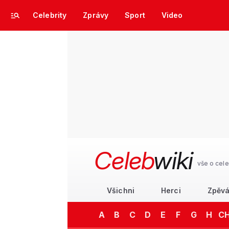
Celebrity
Zprávy
Sport
Video
Celeb
wiki
vše o cele
Všichni
Herci
Zpěvá
A
B
C
D
E
F
G
H
C