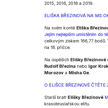
2015, 2016, 2018 a 2019.
ELIŠKA BŘEZINOVÁ NA MS O
Na svém kontě
Eliška Březino
Jejím nejlepším umístěním do té
celkovým ziskem 166,77 bodů. 
na 18. příčce.
Na úspěších
Elišky Březinové
Rudolf Březina
nebo
Igor Kro
Morozov
a
Misha Ge
.
O ELIŠCE BŘEZINOVÉ ČTĚTE
Starší bratr
Elišky Březinové
M
krasobruslařskou elitu.