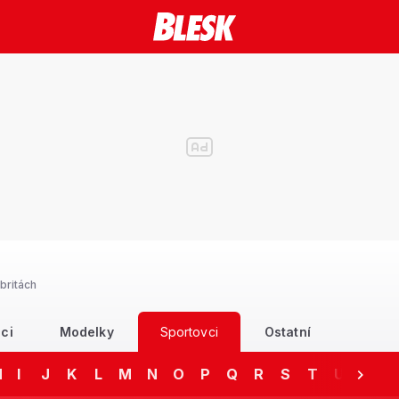
britách
ci
Modelky
Sportovci
Ostatní
H
I
J
K
L
M
N
O
P
Q
R
S
T
U
V