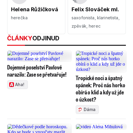
Helena Růžičková
Felix Slováček ml.
herečka
saxofonista, klarinetista,
zpěvák, herec
ČLÁNKY
ODJINUD
Dojemné poselství Pavlové
narazilo: Zase se přetvařuje!
Tropické noci a špatný
spánek: Proč nás horko
Aha!
obírá o klid a kdy už jde
o úzkost?
Dáma