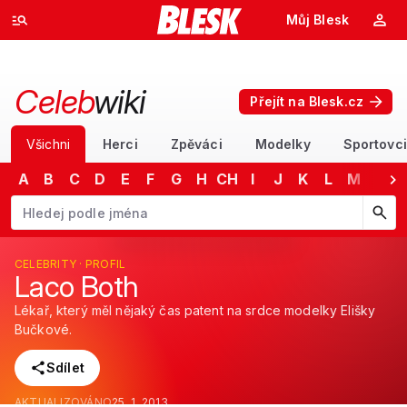
Můj Blesk
Celeb
wiki
Přejít na Blesk.cz
Všichni
Herci
Zpěváci
Modelky
Sportovci
A
B
C
D
E
F
G
H
CH
I
J
K
L
M
N
Začněte psát jméno. Šipkami dolů a nahoru procházejte návrhy, kláv
CELEBRITY · PROFIL
Laco Both
Lékař, který měl nějaký čas patent na srdce modelky Elišky
Bučkové.
Sdílet
AKTUALIZOVÁNO
25. 1. 2013