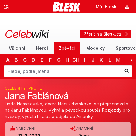
Můj Blesk
Celeb
wiki
Přejít na Blesk.cz
Všichni
Herci
Zpěváci
Modelky
Sportovc
A
B
C
D
E
F
G
H
CH
I
J
K
L
M
N
Začněte psát jméno. Šipkami dolů a nahoru procházejte návrhy, kláv
CELEBRITY · PROFIL
Jana Fabiánová
Linda Nemejovská, dcera Nadi Urbánkové, se přejmenovala
na Janu Fabiánovou. Vyhrála pěveckou soutěž Rozjezdy pro
hvězdy, vydala tři alba a odjela do Ameriky.
NAROZENÍ
ZNAMENÍ
11. 3. 1979
Ryby