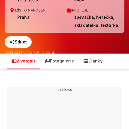
MÍSTO NAROZENÍ
PROFESE
Praha
zpěvačka, herečka,
skladatelka, textařka
Sdílet
AKTUALIZOVÁNO
25. 3. 2014
Životopis
Fotogalerie
Články