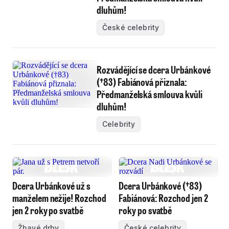
dluhům!
České celebrity
Rozvádějící se dcera Urbánkové
(†83) Fabiánová přiznala:
Předmanželská smlouva kvůli
dluhům!
Celebrity
Dcera Urbánkové už s
Dcera Urbánkové (†83)
manželem nežije! Rozchod
Fabiánová: Rozchod jen 2
jen 2 roky po svatbě
roky po svatbě
Žhavé drby
České celebrity