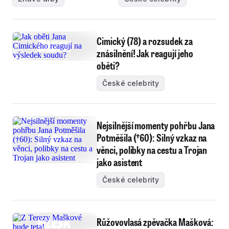
Cimický (78) a rozsudek za
znásilnění! Jak reagují jeho
oběti?
České celebrity
Nejsilnější momenty pohřbu Jana
Potměšila (†60): Silný vzkaz na
věnci, polibky na cestu a Trojan
jako asistent
České celebrity
Růžovovlasá zpěvačka Mašková: