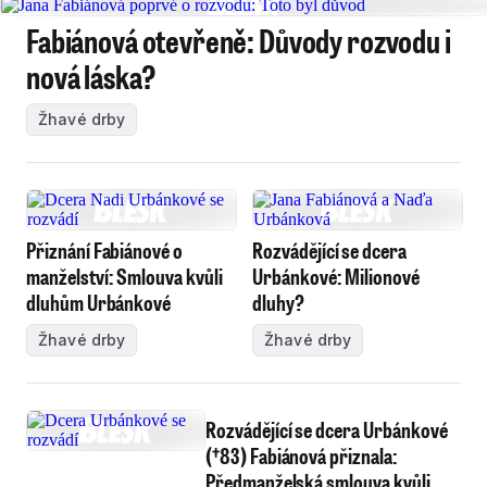
Fabiánová otevřeně: Důvody rozvodu i
nová láska?
Žhavé drby
Přiznání Fabiánové o
Rozvádějící se dcera
manželství: Smlouva kvůli
Urbánkové: Milionové
dluhům Urbánkové
dluhy?
Žhavé drby
Žhavé drby
Rozvádějící se dcera Urbánkové
(†83) Fabiánová přiznala:
Předmanželská smlouva kvůli