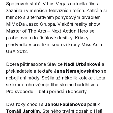
Spojených států. V Las Vegas natočila film a
zazářila i v menších televizních rolích. Zahrála si
mimoto s alternativním pohybovým divadlem
MiMoDa Jazzo Gruppa. V akční reality show
Master of The Arts – Next Action Hero se
probojovala do finálové desítky. Křivky
předvedla v prestižní soutěži krásy Miss Asia
USA 2012.
Dcera pětinásobné Slavice
Nadi Urbánkové
a
překladatele a textaře
Jana Nemejovského
se
nebojí ani módy. Sešila už několik kolekcí. Léta
se krom toho věnuje tibetskému buddhismu.
Pro svobodu Tibetu pořádá i koncerty.
Dva roky chodil s
Janou Fabiánovou
politik
Tomáš Jarolím
. Stejného trvání dosáhlo i její