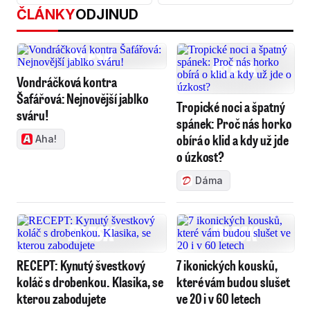
ČLÁNKY
ODJINUD
Vondráčková kontra
Šafářová: Nejnovější jablko
Tropické noci a špatný
sváru!
spánek: Proč nás horko
obírá o klid a kdy už jde
Aha!
o úzkost?
Dáma
RECEPT: Kynutý švestkový
7 ikonických kousků,
koláč s drobenkou. Klasika, se
které vám budou slušet
kterou zabodujete
ve 20 i v 60 letech