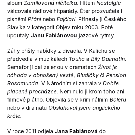
album
Zamilovaná ničitelka
. Hitem
Nostalgie
válcovala rádiové hitparády. Éter prozvučela i
písněmi
Přání
nebo
Fajčiari
. Přinesly jí Českého
Slavíka v kategorii Objev roku 2003. Poté
upoutaly
Janu Fabiánovou
jazzové rytmy.
Záhy přišly nabídky z divadla. V Kalichu se
předvedla v muzikálech
Touha
a
Bílý Dalmatin.
Semafor jí dal zelenou v dramatech
Život je
náhoda v obnošený vestě
,
Bludičky
či
Pension
Rosamunda.
V Národním si zahrála v
Dobře
placené procházce
. Neminulo ji krom toho ani
filmové plátno. Objevila se v kriminálním
Boleru
nebo v dramatu
Obsluhoval jsem anglického
krále
.
V roce 2011 odjela
Jana Fabiánová
do