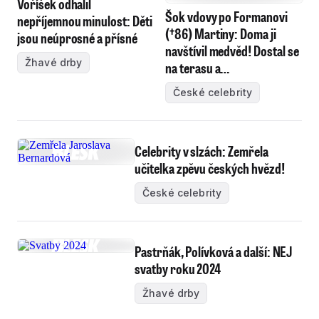
Voříšek odhalil
Šok vdovy po Formanovi
nepříjemnou minulost: Děti
(†86) Martiny: Doma ji
jsou neúprosné a přísné
navštívil medvěd! Dostal se
Žhavé drby
na terasu a…
České celebrity
Celebrity v slzách: Zemřela
učitelka zpěvu českých hvězd!
České celebrity
Pastrňák, Polívková a další: NEJ
svatby roku 2024
Žhavé drby