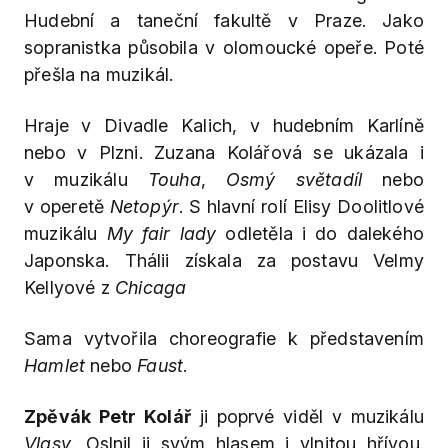
Hudební a taneční fakultě v Praze. Jako
sopranistka působila v olomoucké opeře. Poté
přešla na muzikál.
Hraje v Divadle Kalich, v hudebním Karlíně
nebo v Plzni. Zuzana Kolářová se ukázala i
v muzikálu
Touha
,
Osmý světadíl
nebo
v operetě
Netopýr
. S hlavní rolí Elisy Doolitlové
muzikálu
My fair lady
odletěla i do dalekého
Japonska. Thálii získala za postavu Velmy
Kellyové z
Chicaga
Sama vytvořila choreografie k představením
Hamlet
nebo
Faust
.
Zpěvák Petr Kolář
ji poprvé viděl v muzikálu
Vlasy
. Oslnil ji svým hlasem i vlnitou hřívou.