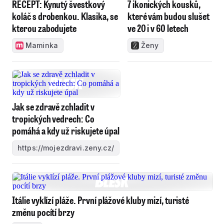
RECEPT: Kynutý švestkový
7 ikonických kousků,
koláč s drobenkou. Klasika, se
které vám budou slušet
kterou zabodujete
ve 20 i v 60 letech
Maminka
Ženy
Jak se zdravě zchladit v
tropických vedrech: Co
pomáhá a kdy už riskujete úpal
https://mojezdravi.zeny.cz/
Itálie vyklízí pláže. První plážové kluby mizí, turisté
změnu pocítí brzy