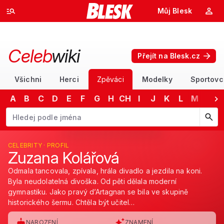
Můj Blesk
Celeb
wiki
Přejít na Blesk.cz
Všichni
Herci
Zpěváci
Modelky
Sportovc
A
B
C
D
E
F
G
H
CH
I
J
K
L
M
N
Začněte psát jméno. Šipkami dolů a nahoru procházejte návrhy, kláv
CELEBRITY · PROFIL
Zuzana Kolářová
Odmala tancovala, zpívala, hrála divadlo a jezdila na koni.
Byla neudolatelná divoška. Od pěti dělala moderní
gymnastiku. Jako pravý d’Artagnan se bila ve skupině
historického šermu. Chtěla být učitel…
NAROZENÍ
ZNAMENÍ