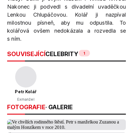
Nakonec ji podvedl s divadelní uvaděčkou
Lenkou Chlupáčovou. Kolář ji nazpíval
milostnou písneň, aby mu odpustila. To
kolářová ovšem nedokázala a rozvedla se
s ním.
SOUVISEJÍCÍ
CELEBRITY
1
Petr Kolář
Exmanžel
FOTOGRAFIE
· GALERIE