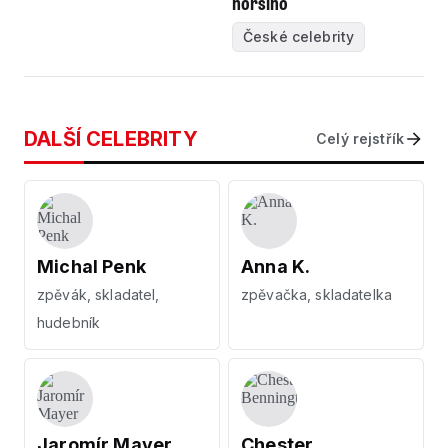
horšího
České celebrity
DALŠÍ CELEBRITY
Celý rejstřík
Michal Penk
Anna K.
zpěvák, skladatel,
zpěvačka, skladatelka
hudebník
Jaromír Mayer
Chester