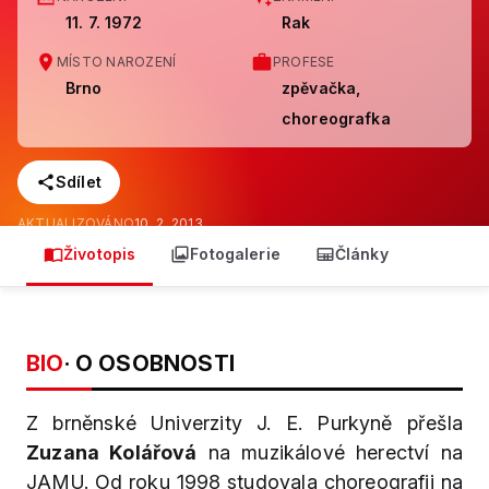
11. 7. 1972
Rak
MÍSTO NAROZENÍ
PROFESE
Brno
zpěvačka,
choreografka
Sdílet
AKTUALIZOVÁNO
10. 2. 2013
Životopis
Fotogalerie
Články
BIO
· O OSOBNOSTI
Z brněnské Univerzity J. E. Purkyně přešla
Zuzana Kolářová
na muzikálové herectví na
JAMU. Od roku 1998 studovala choreografii na