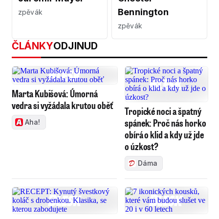
Bennington
zpěvák
zpěvák
ČLÁNKY
ODJINUD
Marta Kubišová: Úmorná
vedra si vyžádala krutou oběť
Tropické noci a špatný
spánek: Proč nás horko
Aha!
obírá o klid a kdy už jde
o úzkost?
Dáma