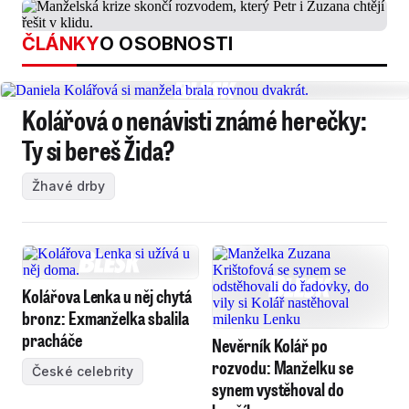
ČLÁNKY
O OSOBNOSTI
Kolářová o nenávisti známé herečky:
Ty si bereš Žida?
Žhavé drby
Kolářova Lenka u něj chytá
bronz: Exmanželka sbalila
pracháče
Nevěrník Kolář po
rozvodu: Manželku se
České celebrity
synem vystěhoval do