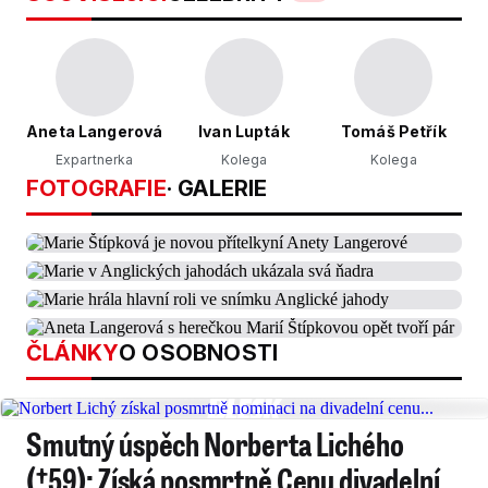
Aneta Langerová
Ivan Lupták
Tomáš Petřík
Expartnerka
Kolega
Kolega
FOTOGRAFIE
· GALERIE
ČLÁNKY
O OSOBNOSTI
Smutný úspěch Norberta Lichého
(†59): Získá posmrtně Cenu divadelní