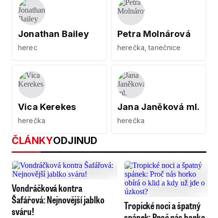
Jonathan Bailey
Petra Molnárová
herec
herečka, tanečnice
Vica Kerekes
Jana Janěková ml.
herečka
herečka
ČLÁNKY
ODJINUD
Vondráčková kontra
Šafářová: Nejnovější jablko
Tropické noci a špatný
sváru!
spánek: Proč nás horko