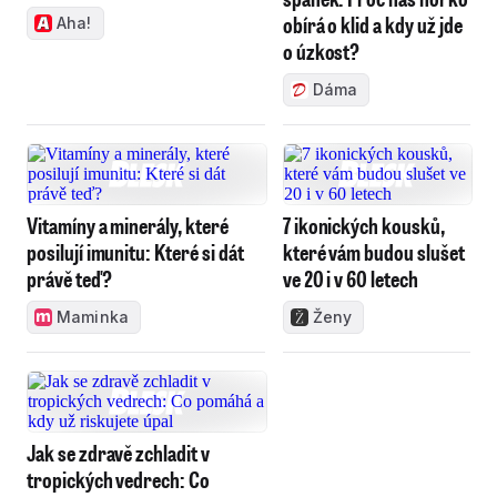
obírá o klid a kdy už jde
Aha!
o úzkost?
Dáma
Vitamíny a minerály, které
7 ikonických kousků,
posilují imunitu: Které si dát
které vám budou slušet
právě teď?
ve 20 i v 60 letech
Maminka
Ženy
Jak se zdravě zchladit v
tropických vedrech: Co