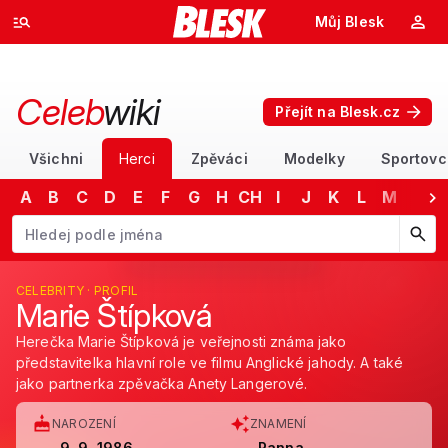
Můj Blesk
Celeb
wiki
Přejít na Blesk.cz
Všichni
Herci
Zpěváci
Modelky
Sportovc
A
B
C
D
E
F
G
H
CH
I
J
K
L
M
N
Začněte psát jméno. Šipkami dolů a nahoru procházejte návrhy, kláv
CELEBRITY · PROFIL
Marie Štípková
Herečka Marie Štípková je veřejnosti známa jako
představitelka hlavní role ve filmu Anglické jahody. A také
jako partnerka zpěvačka Anety Langerové.
NAROZENÍ
ZNAMENÍ
9. 9. 1986
Panna