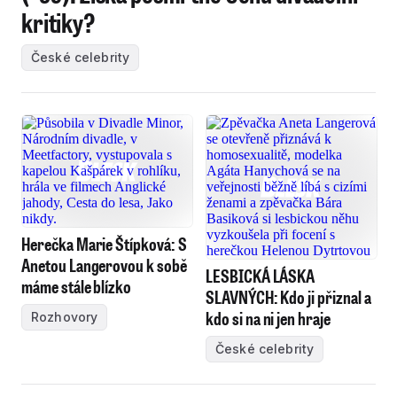
kritiky?
České celebrity
Herečka Marie Štípková: S
Anetou Langerovou k sobě
LESBICKÁ LÁSKA
máme stále blízko
SLAVNÝCH: Kdo ji přiznal a
kdo si na ni jen hraje
Rozhovory
České celebrity