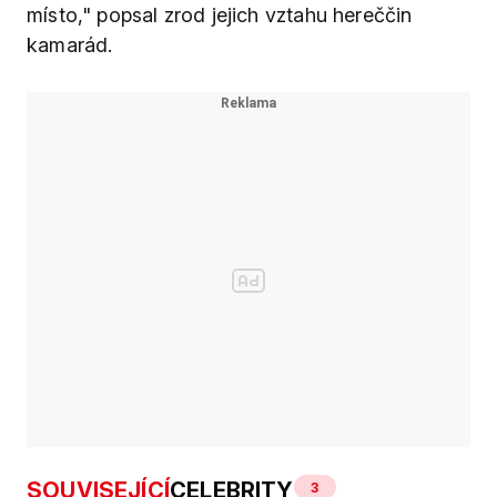
místo," popsal zrod jejich vztahu hereččin
kamarád.
SOUVISEJÍCÍ
CELEBRITY
3