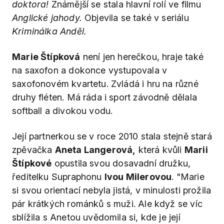
doktora!
Známější se stala hlavní rolí ve filmu
Anglické jahody.
Objevila se také v seriálu
Kriminálka Anděl.
Marie Štípková
není jen herečkou, hraje také
na saxofon a dokonce vystupovala v
saxofonovém kvartetu. Zvládá i hru na různé
druhy fléten. Má ráda i sport závodně dělala
softball a divokou vodu.
Její partnerkou se v roce 2010 stala stejně stará
zpěvačka
Aneta Langerová,
která kvůli
Marii
Štípkové
opustila svou dosavadní družku,
ředitelku Supraphonu
Ivou Milerovou
. "Marie
si svou orientací nebyla jistá, v minulosti prožila
pár krátkých románků s muži. Ale když se víc
sblížila s Anetou uvědomila si, kde je její