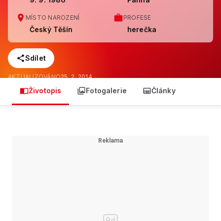
MÍSTO NAROZENÍ
PROFESE
Český Těšín
herečka
Sdílet
AKTUALIZOVÁNO
25. 2. 2014
Životopis
Fotogalerie
Články