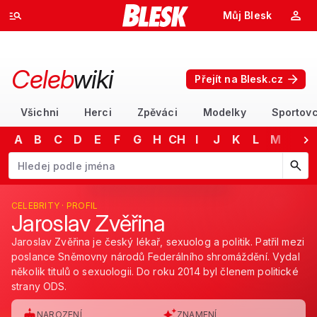
Můj Blesk
Celeb
wiki
Přejít na Blesk.cz
Všichni
Herci
Zpěváci
Modelky
Sportovc
A
B
C
D
E
F
G
H
CH
I
J
K
L
M
N
Začněte psát jméno. Šipkami dolů a nahoru procházejte návrhy, kláv
CELEBRITY · PROFIL
Jaroslav Zvěřina
Jaroslav Zvěřina je český lékař, sexuolog a politik. Patřil mezi
poslance Sněmovny národů Federálního shromáždění. Vydal
několik titulů o sexuologii. Do roku 2014 byl členem politické
strany ODS.
NAROZENÍ
ZNAMENÍ