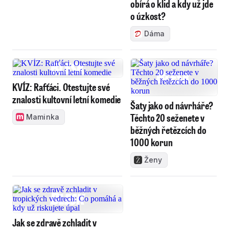
obírá o klid a kdy už jde
o úzkost?
Dáma
KVÍZ: Rafťáci. Otestujte své
znalosti kultovní letní komedie
Šaty jako od návrháře?
Těchto 20 seženete v
Maminka
běžných řetězcích do
1000 korun
Ženy
Jak se zdravě zchladit v