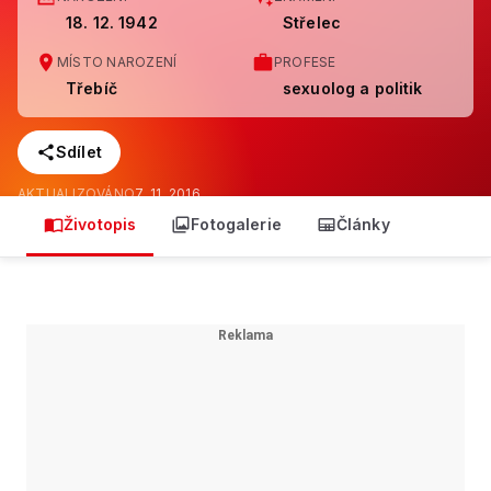
18. 12. 1942
Střelec
MÍSTO NAROZENÍ
PROFESE
Třebíč
sexuolog a politik
Sdílet
AKTUALIZOVÁNO
7. 11. 2016
Životopis
Fotogalerie
Články