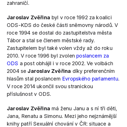
zahraničí.
Jaroslav Zvěřina
byl v roce 1992 za koalici
ODS-KDS do české části sněmovny národů. V
roce 1994 se dostal do zastupitelstva města
Tábor a stal se členem městské rady.
Zastupitelem byl také volen vždy až do roku
2010. V roce 1996 byl zvolen
poslancem za
ODS
a post obhájil i v roce 2002. Ve volbách
2004 se
Jaroslav Zvěřina
díky preferenčním
hlasům stal poslancem
Evropského parlamentu
.
V roce 2014 ukončil svou stranickou
příslušnost v ODS.
Jaroslav Zvěřina
má ženu Janu a s ní tři děti,
Jana, Renatu a Simonu. Mezi jeho nejznámější
knihy patří Sexuální chování v ČR: situace a