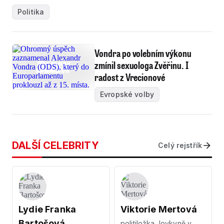
Politika
Vondra po volebním výkonu
zmínil sexuologa Zvěřinu. I
radost z Vrecionové
Evropské volby
DALŠÍ CELEBRITY
Celý rejstřík
Lydie Franka
Viktorie Mertová
Bartošová
politiložka, lovkyně v