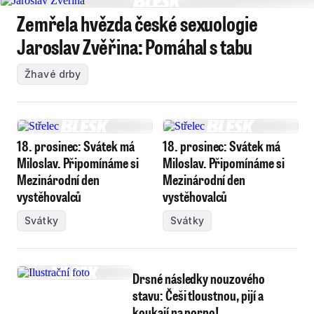
Zemřela hvězda české sexuologie
Jaroslav Zvěřina: Pomáhal s tabu
Žhavé drby
18. prosinec: Svátek má
18. prosinec: Svátek má
Miloslav. Připomínáme si
Miloslav. Připomínáme si
Mezinárodní den
Mezinárodní den
vystěhovalců
vystěhovalců
Svátky
Svátky
Drsné následky nouzového
stavu: Češi tloustnou, pijí a
koukají na porno!