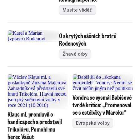
Musíte vědět!
O skrytých vášních bratrů
Rodenových
Žhavé drby
Vondra se vysmál Babišově
tvrdé kritice: „Promenoval
se s estébáky v Maroku“
Klaus ml. promluvil o
handicapech a představil
Evropské volby
Trikolóru. Pomohl mu
herec Vašut