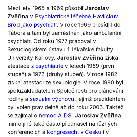
Mezi lety 1965 a 1969 působil
Jaroslav
Zvěřina
v
Psychiatrické léčebně Havlíčkův
Brod jako psychiatr
. V roce 1969 přesídlil do
Tábora a tam byl zaměstnán jako ambulantní
psychiatr. Od roku 1977 pracoval v
Sexuologickém ústavu 1. lékařské fakulty
Univerzity Karlovy.
Jaroslav Zvěřina
získal
atestace
z psychiatrie
v letech 1969 (první
stupeň) a 1973 (druhý stupeň). V roce 1982
získal atestaci ze sexuologie. V roce 1990 byl
spoluzakladatelem Společnosti pro plánování
rodiny a
sexuální výchovu
, jejímž prezidentem
byl volen pravidelně až do roku 2003. Taktéž
se zajímal o
nemoc AIDS
.
Jaroslav Zvěřina
mimo jiné také často přednášel na různých
konferencích a
kongresech, v Česku
i v