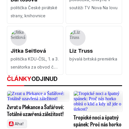
politička České pirátské
soutěži TV Nova Na lovu
strany, knihovnice
Jitka Seitlová
Liz Truss
politička KDU-ČSL, 1. a 3.
bývalá britská premiérka
senátorka za obvod č.
63 - Přerov
ČLÁNKY
ODJINUD
Zvrat u Plekance a Šafářové:
Totálně uzavřená záležitost!
Tropické noci a špatný
spánek: Proč nás horko
Aha!