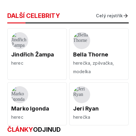
DALŠÍ CELEBRITY
Celý rejstřík
Jindřich Žampa
Bella Thorne
herec
herečka, zpěvačka,
modelka
Marko Igonda
Jeri Ryan
herec
herečka
ČLÁNKY
ODJINUD