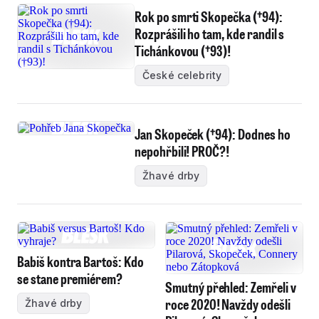
Rok po smrti Skopečka (†94):
Rozprášili ho tam, kde randil s
Tichánkovou (†93)!
České celebrity
Jan Skopeček (†94): Dodnes ho
nepohřbili! PROČ?!
Žhavé drby
Babiš kontra Bartoš: Kdo
se stane premiérem?
Smutný přehled: Zemřeli v
roce 2020! Navždy odešli
Žhavé drby