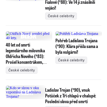
Fialové (†88): Ve 14 ji znásilnili
vojáci!
České celebrity
Pohřeb Ladislava Trojana
40 let od smrti
(†90): Klára přišla sama a
legendárního milovníka
byla vulgární!
Oldřicha Nového (†83):
České celebrity
Prošel koncentrákem,
nesnesl stárnutí a zemřel
České celebrity
osamělý!
Ladislav Trojan (†90), vnuk
Potůček z Tří chlapů v chalupě:
Poslední slova před smrtí