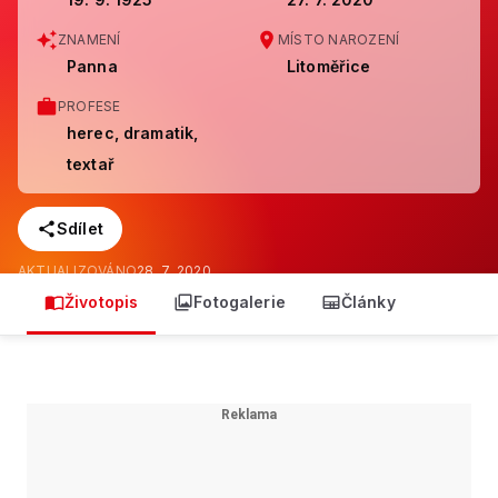
ZNAMENÍ
MÍSTO NAROZENÍ
Panna
Litoměřice
PROFESE
herec, dramatik,
textař
Sdílet
AKTUALIZOVÁNO
28. 7. 2020
Životopis
Fotogalerie
Články