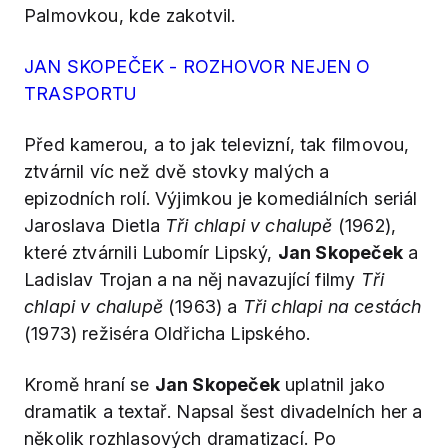
Palmovkou, kde zakotvil.
JAN SKOPEČEK - ROZHOVOR NEJEN O
TRASPORTU
Před kamerou, a to jak televizní, tak filmovou,
ztvárnil víc než dvě stovky malých a
epizodních rolí. Výjimkou je komediálních seriál
Jaroslava Dietla
Tři chlapi v chalupě
(1962),
které ztvárnili Lubomír Lipský,
Jan Skopeček
a
Ladislav Trojan a na něj navazující filmy
Tři
chlapi v chalupě
(1963) a
Tři chlapi na cestách
(1973) režiséra Oldřicha Lipského.
Kromě hraní se
Jan Skopeček
uplatnil jako
dramatik a textař. Napsal šest divadelních her a
několik rozhlasových dramatizací. Po