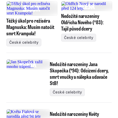
Nedožité narozeniny
Těžký úkol pro režiséra
Oldřicha Nového (†83):
Magnuska: Musím natočit
Tajil původ dcery
smrt Krampola!
České celebrity
České celebrity
Nedožité narozeniny Jana
Skopečka (†94): Odcizení dcery,
smrt vnučky a nálepka udavače
StB!
České celebrity
Nedožité narozeniny Květy