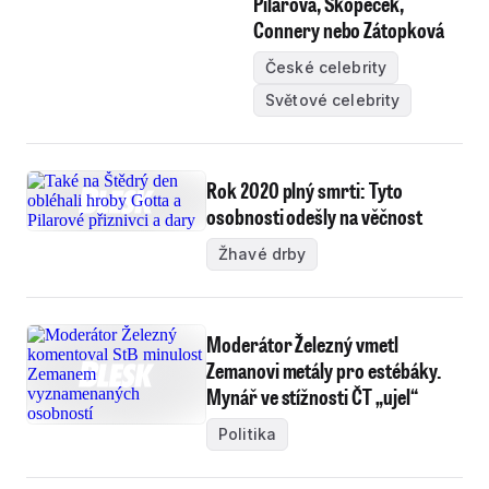
Pilarová, Skopeček,
Connery nebo Zátopková
České celebrity
Světové celebrity
Rok 2020 plný smrti: Tyto
osobnosti odešly na věčnost
Žhavé drby
Moderátor Železný vmetl
Zemanovi metály pro estébáky.
Mynář ve stížnosti ČT „ujel“
Politika