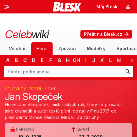
Můj Blesk
Celeb
wiki
Přejít na Blesk.cz
Všichni
Herci
Zpěváci
Modelky
Sportovc
A
B
C
D
E
F
G
H
CH
I
J
K
L
M
N
Začněte psát jméno. Šipkami dolů a nahoru procházejte návrhy, kláv
CELEBRITY · PROFIL
· † 2020
Jan Skopeček
Herec Jan Skopeček, mistr malých rolí, který se prosadil i
jako dramatik a autor textů písní, dostal v říjnu 2017 od
prezidenta Miloše Zemana Medaili Za zásluhy.
NAROZENÍ
ÚMRTÍ
19. 9. 1925
27. 7. 2020