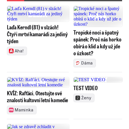
Laďa Kerndl (81) v slzách!
Tropické noci a špatný
Čtyři mrtví kamarádi za jediný
spánek: Proč nás horko
týden
obírá o klid a kdy už jde
Aha!
o úzkost?
Dáma
TEST VIDEO
KVÍZ: Rafťáci. Otestujte své
Ženy
znalosti kultovní letní komedie
Maminka