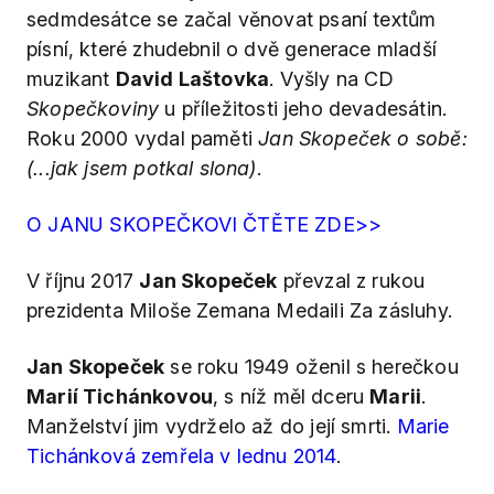
sedmdesátce se začal věnovat psaní textům
písní, které zhudebnil o dvě generace mladší
muzikant
David Laštovka
. Vyšly na CD
Skopečkoviny
u příležitosti jeho devadesátin.
Roku 2000 vydal paměti
Jan Skopeček o sobě:
(...jak jsem potkal slona)
.
O JANU SKOPEČKOVI ČTĚTE ZDE>>
V říjnu 2017
Jan Skopeček
převzal z rukou
prezidenta Miloše Zemana Medaili Za zásluhy.
Jan Skopeček
se roku 1949 oženil s herečkou
Marií Tichánkovou
, s níž měl dceru
Marii
.
Manželství jim vydrželo až do její smrti.
Marie
Tichánková zemřela v lednu 2014
.