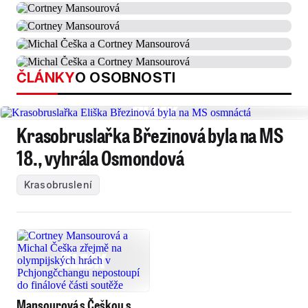
ČLÁNKY
O OSOBNOSTI
Krasobruslařka Březinová byla na MS
18., vyhrála Osmondová
Krasobruslení
Mansourová s Češkou s