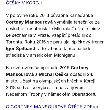
ČEŠKY V KOREJI
V polovině roku 2013 půvabná Kanaďanka
Cortney Mansourová
vyměnila tanečníka za
českého krasobruslaře Michala Češku, s nímž
se seznámila v Praze. Vzápětí přesídlili do
Toronta. Roku 2015 se páru ujal špičkový trenér
Igor Špilband
, a to v baště tanců na ledě
střediska v americkém Michiganu.
Na světovém šampionátu 2016
Cortney
Mansourová
a
Michal Češka
obsadili 24.
místo. Účast na olympijských hrách v Koreji
2018 si dvojice vybruslila na zářijovém
Nebelhorn Trophy v německém Oberstdorfu.
O CORTNEY MANSOUROVÉ ČTĚTE ZDE>>