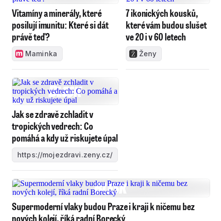
Vitamíny a minerály, které
7 ikonických kousků,
posilují imunitu: Které si dát
které vám budou slušet
právě teď?
ve 20 i v 60 letech
Maminka
Ženy
Jak se zdravě zchladit v
tropických vedrech: Co
pomáhá a kdy už riskujete úpal
https://mojezdravi.zeny.cz/
Supermoderní vlaky budou Praze i kraji k ničemu bez
nových kolejí, říká radní Borecký