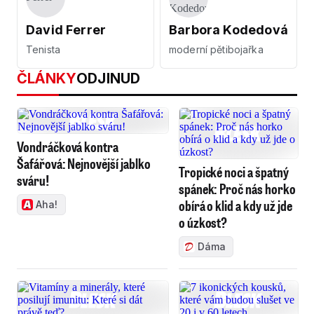
David Ferrer
Barbora Kodedová
Tenista
moderní pětibojařka
ČLÁNKY
ODJINUD
Vondráčková kontra
Šafářová: Nejnovější jablko
Tropické noci a špatný
sváru!
spánek: Proč nás horko
obírá o klid a kdy už jde
Aha!
o úzkost?
Dáma