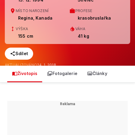
MÍSTO NAROZENÍ
PROFESE
Regina, Kanada
krasobruslařka
VÝŠKA
VÁHA
155 cm
41 kg
Sdílet
AKTUALIZOVÁNO
24. 1. 2018
Životopis
Fotogalerie
Články