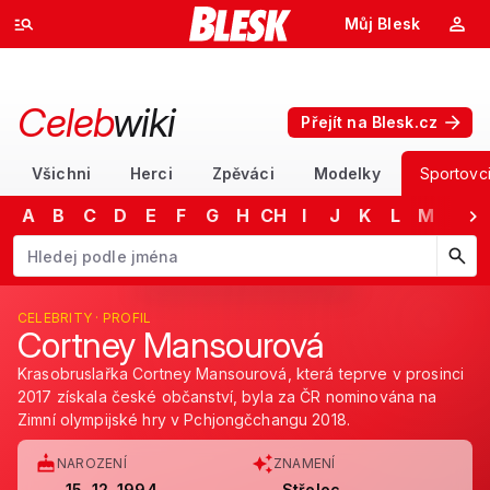
Můj Blesk
Celeb
wiki
Přejít na Blesk.cz
Všichni
Herci
Zpěváci
Modelky
Sportovc
A
B
C
D
E
F
G
H
CH
I
J
K
L
M
N
Začněte psát jméno. Šipkami dolů a nahoru procházejte návrhy, kláv
CELEBRITY · PROFIL
Cortney Mansourová
Krasobruslařka Cortney Mansourová, která teprve v prosinci
2017 získala české občanství, byla za ČR nominována na
Zimní olympijské hry v Pchjongčchangu 2018.
NAROZENÍ
ZNAMENÍ
15. 12. 1994
Střelec