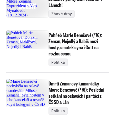
Lánech!
Žhavé drby
Pohřeb Marie Benešové (†76):
Zeman, Nejedlý a Babiš mezi
hosty, smutek syna i Gott na
rozloučenou
Politika
Úmrtí Zemanovy kamarádky
Marie Benešové (†76): Poslední
setkání na oslavách i parťáci z
ČSSD a Lán
Politika