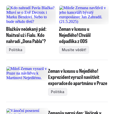
Blažkův nečekaný pád:
Zeman v luxusu u
Naštval už i Fialu. Kdo
Nejedlého! Chválil
nahradí „Dona Pabla“?
odpadlíka z ODS
Politika
Musíte vědět!
Zeman v luxusu u Nejedlého!
Exprezident vyrazil navštívit
exporadce do apartmánu v Praze
Politika
Zemanův perný den: Večírek v