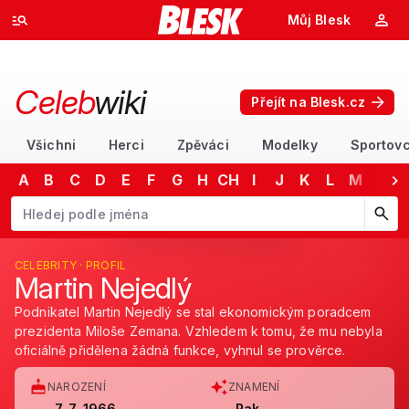
Můj Blesk
Celeb
wiki
Přejít na Blesk.cz
Všichni
Herci
Zpěváci
Modelky
Sportovc
A
B
C
D
E
F
G
H
CH
I
J
K
L
M
N
Začněte psát jméno. Šipkami dolů a nahoru procházejte návrhy, kláv
CELEBRITY · PROFIL
Martin Nejedlý
Podnikatel Martin Nejedlý se stal ekonomickým poradcem
prezidenta Miloše Zemana. Vzhledem k tomu, že mu nebyla
oficiálně přidělena žádná funkce, vyhnul se prověrce.
NAROZENÍ
ZNAMENÍ
7. 7. 1966
Rak