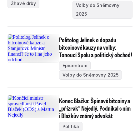
Žhavé drby
Volby do Sněmovny
2025
Politolog Jelínek o dopadu
bitcoinové kauzy na volby:
Tonoucí Spolu a politický obchod!
Epicentrum
Volby do Sněmovny 2025
Konec Blažka: Špinavé bitcoiny a
„přízrak“ Nejedlý. Podnikal s ním
i Blažkův známý advokát
Politika