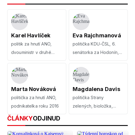
Karel Havlíček
Eva Rajchmanová
politik za hnutí ANO,
politička KDU-ČSL, 6.
dvouministr v druhé
senátorka za Hodonín,
vládě Andreje Babiše
ekonomka
Marta Nováková
Magdalena Davis
politička za hnutí ANO,
politička Strany
podnikatelka roku 2016
zelených, bioložka,
manažerka
ČLÁNKY
ODJINUD