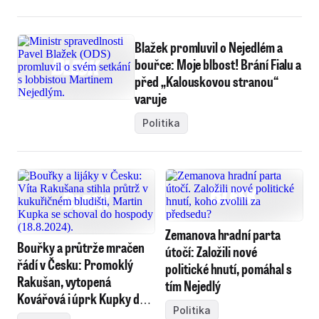
Blažek promluvil o Nejedlém a
bouřce: Moje blbost! Brání Fialu a
před „Kalouskovou stranou“
varuje
Politika
Zemanova hradní parta
Bouřky a průtrže mračen
útočí: Založili nové
řádí v Česku: Promoklý
politické hnutí, pomáhal s
Rakušan, vytopená
tím Nejedlý
Kovářová i úprk Kupky do
Politika
hospody