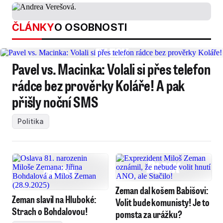
ČLÁNKY
O OSOBNOSTI
Pavel vs. Macinka: Volali si přes telefon
rádce bez prověrky Koláře! A pak
přišly noční SMS
Politika
Zeman dal košem Babišovi:
Zeman slavil na Hluboké:
Volit bude komunisty! Je to
Strach o Bohdalovou!
pomsta za urážku?