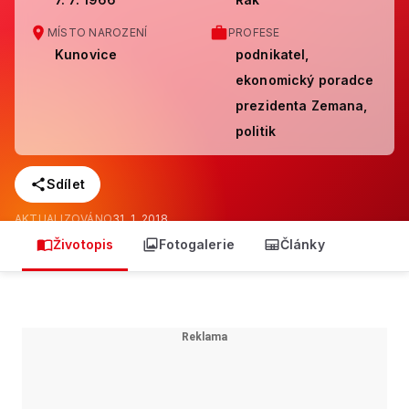
MÍSTO NAROZENÍ
PROFESE
Kunovice
podnikatel,
ekonomický poradce
prezidenta Zemana,
politik
Sdílet
AKTUALIZOVÁNO
31. 1. 2018
Životopis
Fotogalerie
Články