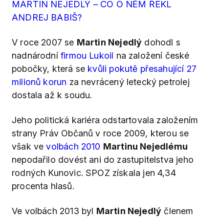
MARTIN NEJEDLÝ – CO O NĚM ŘEKL
ANDREJ BABIŠ?
V roce 2007 se
Martin Nejedlý
dohodl s
nadnárodní
firmou Lukoil
na založení české
pobočky, která se
kvůli pokutě přesahující 27
milionů korun
za nevrácený letecký petrolej
dostala až k soudu.
Jeho politická kariéra odstartovala založením
strany Práv Občanů v roce 2009, kterou se
však ve
volbách 2010
Martinu Nejedlému
nepodařilo dovést ani do zastupitelstva jeho
rodných Kunovic. SPOZ získala jen 4,34
procenta hlasů.
Ve volbách 2013 byl
Martin Nejedlý
členem