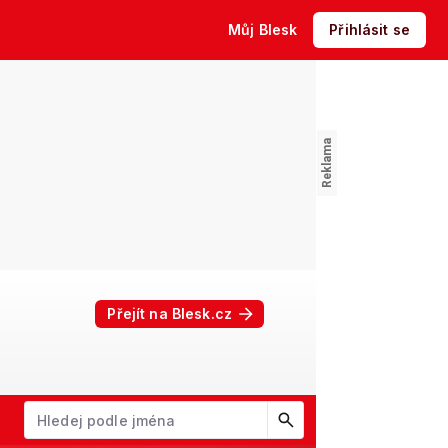
Můj Blesk
Přihlásit se
Přejít na Blesk.cz
W
X
Y
Z
Začněte psát jméno. Šipkami dolů a nahoru procházejte návrhy, kl