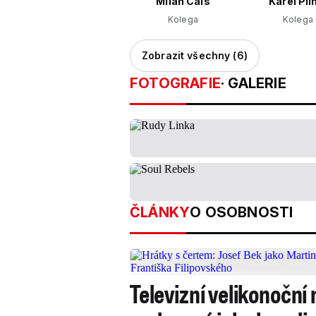
Milan Cais
Karel Plí
Kolega
Kolega
Zobrazit všechny (6)
FOTOGRAFIE
· GALERIE
ČLÁNKY
O OSOBNOSTI
Televizní velikonoční