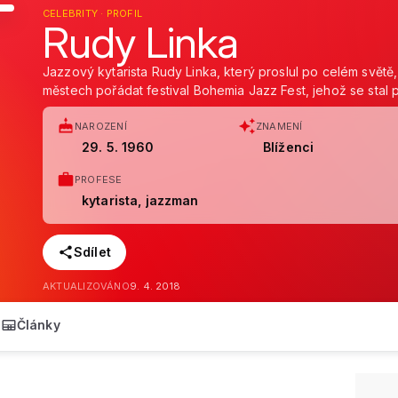
CELEBRITY · PROFIL
Rudy Linka
Jazzový kytarista Rudy Linka, který proslul po celém svět
městech pořádat festival Bohemia Jazz Fest, jehož se stal 
NAROZENÍ
ZNAMENÍ
29. 5. 1960
Blíženci
PROFESE
kytarista, jazzman
Sdílet
AKTUALIZOVÁNO
9. 4. 2018
Články