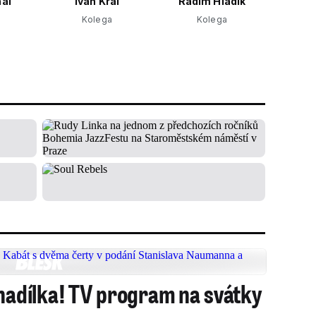
hal
Ivan Král
Radim Hladík
Kolega
Kolega
 nadílka! TV program na svátky