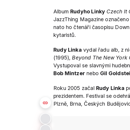
Album
Rudyho Linky
Czech It 
JazzThing Magazine označeno z
nato ho čtenáři časopisu Down 
kytaristů.
Rudy Linka
vydal řadu alb, z n
(1995),
Beyond The New York C
Vystupoval se slavnými hudebn
Bob Mintzer
nebo
Gil Goldste
Roku 2005 začal
Rudy Linka
p
prezidentem. Festival se odehr
Plzně, Brna, Českých Budějovic