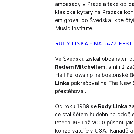
ambasády v Praze a také od da
klasické kytary na Pražské konz
emigroval do Švédska, kde čty
Music Institute.
RUDY LINKA - NA JAZZ FEST
Ve Švédsku získal občanství, p
Redem Mitchellem
, s nímž za
Hall Fellowship na bostonské B
Linka
pokračoval na The New S
přestěhoval.
Od roku 1989 se
Rudy Linka
za
se stal šéfem hudebního odděl
letech 1991 až 2000 působil jak
konzervatoře v USA, Kanadě a 