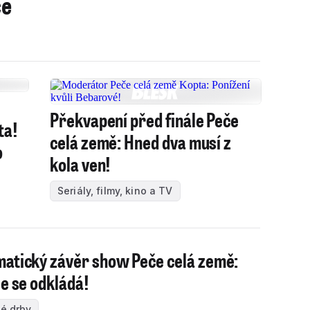
ce
Překvapení před finále Peče
ta!
celá země: Hned dva musí z
o
kola ven!
Seriály, filmy, kino a TV
atický závěr show Peče celá země:
le se odkládá!
é drby