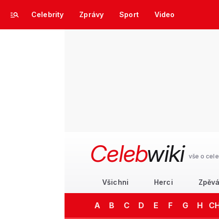
Celebrity
Zprávy
Sport
Video
Celeb
wiki
vše o cele
Všichni
Herci
Zpěvá
A
B
C
D
E
F
G
H
C