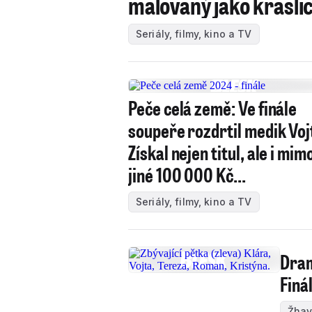
malovaný jako krasli
Seriály, filmy, kino a TV
Peče celá země: Ve finále
soupeře rozdrtil medik Voj
Získal nejen titul, ale i mim
jiné 100 000 Kč...
Seriály, filmy, kino a TV
Dram
Finá
Žhav