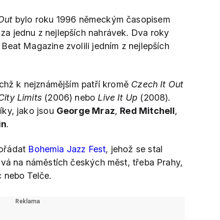
Out
bylo roku 1996 německým časopisem
a jednu z nejlepších nahrávek. Dva roky
Beat Magazine zvolili jedním z nejlepších
ichž k nejznámějším patří kromě
Czech It Out
ity Limits
(2006) nebo
Live It Up
(2008).
íky, jako jsou
George Mraz
,
Red Mitchell
,
in
.
ořádat
Bohemia Jazz Fest
, jehož se stal
ává na náměstích českých měst, třeba Prahy,
 nebo Telče.