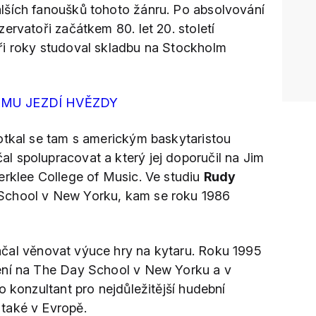
lších fanoušků tohoto žánru. Po absolvování
ervatoři začátkem 80. let 20. století
ři roky studoval skladbu na Stockholm
 MU JEZDÍ HVĚZDY
otkal se tam s americkým baskytaristou
čal spolupracovat a který jej doporučil na Jim
erklee College of Music. Ve studiu
Rudy
chool v New Yorku, kam se roku 1986
čal věnovat výuce hry na kytaru. Roku 1995
ení na The Day School v New Yorku a v
o konzultant pro nejdůležitější hudební
také v Evropě.