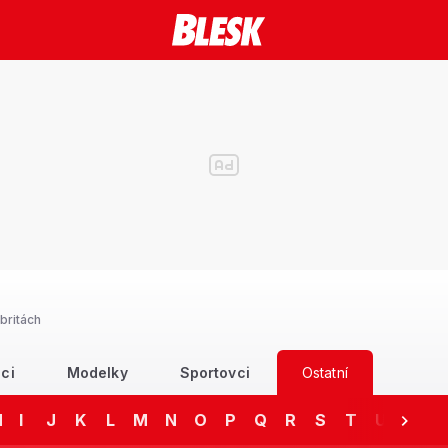
britách
ci
Modelky
Sportovci
Ostatní
H
I
J
K
L
M
N
O
P
Q
R
S
T
U
V