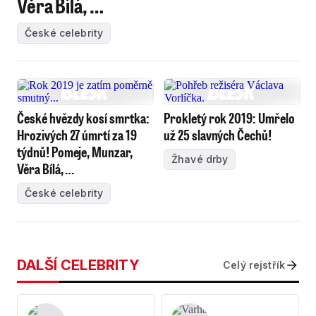
Věra Bílá, …
České celebrity
České hvězdy kosí smrtka:
Prokletý rok 2019: Umřelo
Hrozivých 27 úmrtí za 19
už 25 slavných Čechů!
týdnů! Pomeje, Munzar,
Žhavé drby
Věra Bílá, …
České celebrity
DALŠÍ CELEBRITY
Celý rejstřík