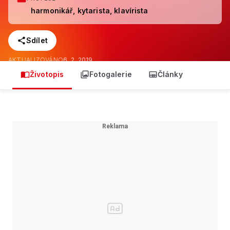
harmonikář, kytarista, klavírista
Sdílet
AKTUALIZOVÁNO
6. 2. 2019
Životopis
Fotogalerie
Články