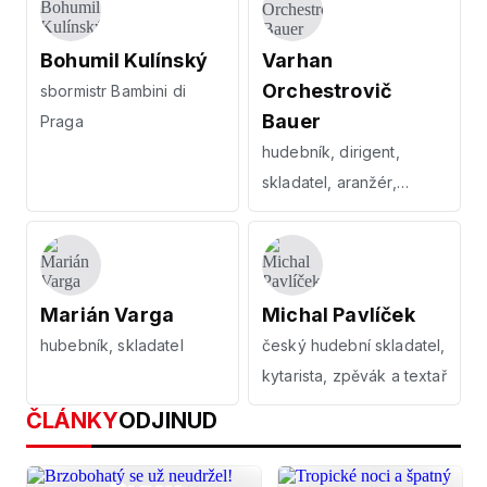
Bohumil Kulínský
Varhan
Orchestrovič
sbormistr Bambini di
Bauer
Praga
hudebník, dirigent,
skladatel, aranžér,
dirigent
Marián Varga
Michal Pavlíček
hubebník, skladatel
český hudební skladatel,
kytarista, zpěvák a textař
ČLÁNKY
ODJINUD