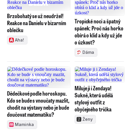
Brzobohatý se už neudržel!
Tropické noci a špatný
Reakce na Danielu v bizarním
spánek: Proč nás horko
oblečku
obírá o klid a kdy už jde
Aha!
o úzkost?
Dáma
Miluje ji i Zendaya!
Dědečkové podle horoskopu.
Sukně, která udělá
Kdo se bude s vnoučaty mazlit,
stylový outfit z
chodit na výstavy nebo je bude
obyčejného trička
doučovat matematiku?
Ženy
Maminka