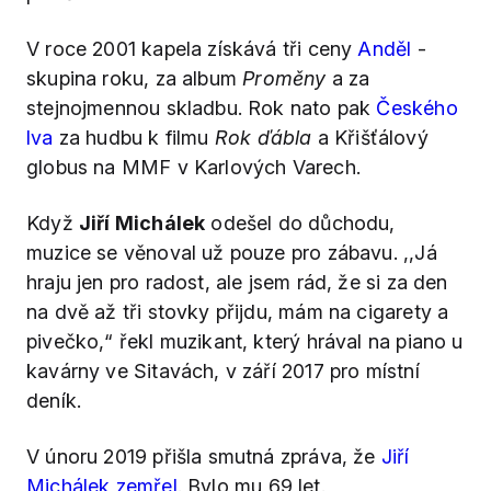
V roce 2001 kapela získává tři ceny
Anděl
-
skupina roku, za album
Proměny
a za
stejnojmennou skladbu. Rok nato pak
Českého
lva
za hudbu k filmu
Rok ďábla
a Křišťálový
globus na MMF v Karlových Varech.
Když
Jiří Michálek
odešel do důchodu,
muzice se věnoval už pouze pro zábavu. ,,Já
hraju jen pro radost, ale jsem rád, že si za den
na dvě až tři stovky přijdu, mám na cigarety a
pivečko,“ řekl muzikant, který hrával na piano u
kavárny ve Sitavách, v září 2017 pro místní
deník.
V únoru 2019 přišla smutná zpráva, že
Jiří
Michálek zemřel
. Bylo mu 69 let.