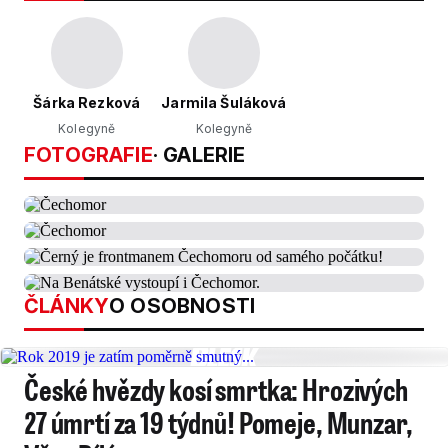
Šárka Rezková
Jarmila Šuláková
Kolegyně
Kolegyně
FOTOGRAFIE
· GALERIE
ČLÁNKY
O OSOBNOSTI
České hvězdy kosí smrtka: Hrozivých
27 úmrtí za 19 týdnů! Pomeje, Munzar,