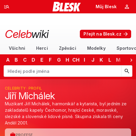
Můj Blesk
Celeb
wiki
Přejít na Blesk.cz
Všichni
Herci
Zpěváci
Modelky
Sportovc
A
B
C
D
E
F
G
H
CH
I
J
K
L
M
N
Začněte psát jméno. Šipkami dolů a nahoru procházejte návrhy, kláv
CELEBRITY · PROFIL
Jiří Michálek
Muzikant Jiří Michálek, harmonikář a kytarista, byl jedním ze
zakladatelů kapely Čechomor, hrající české, moravské,
slezské a slovenské lidové písně. Skupina získala tři ceny
Anděl 2001.
PROFESE