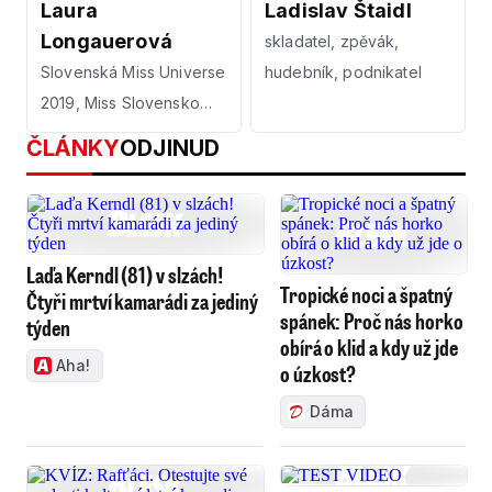
Laura
Ladislav Štaidl
Longauerová
skladatel, zpěvák,
Slovenská Miss Universe
hudebník, podnikatel
2019, Miss Slovensko
2014
ČLÁNKY
ODJINUD
Laďa Kerndl (81) v slzách!
Tropické noci a špatný
Čtyři mrtví kamarádi za jediný
spánek: Proč nás horko
týden
obírá o klid a kdy už jde
Aha!
o úzkost?
Dáma