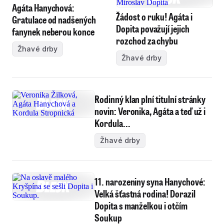
Agáta Hanychová:
Žádost o ruku! Agáta i
Gratulace od nadšených
Dopita považují jejich
fanynek neberou konce
rozchod za chybu
Žhavé drby
Žhavé drby
Rodinný klan plní titulní stránky
novin: Veronika, Agáta a teď už i
Kordula...
Žhavé drby
11. narozeniny syna Hanychové:
Velká šťastná rodina! Dorazil
Dopita s manželkou i otčím
Soukup