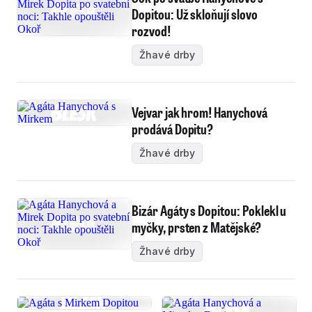
Dopitou: Už skloňují slovo
rozvod!
Žhavé drby
Vejvar jak hrom! Hanychová
prodává Dopitu?
Žhavé drby
Bizár Agáty s Dopitou: Poklekl u
myčky, prsten z Matějské?
Žhavé drby