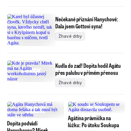
Nečekané přiznání Hanychové:
Dala jsem Gottovi syna!
Žhavé drby
Kudla do zad! Dopita hodil Agátu
přes palubu v přímém přenosu
Žhavé drby
Agátina právnička na
Dopita podvádí
lůžku: Po útoku Soukupa
Hanychovou? Mirek