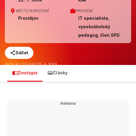
MÍSTO NAROZENÍ
PROFESE
Prostějov
IT specialista,
vysokoškolský
pedagog, člen SPD
Sdílet
AKTUALIZOVÁNO
25. 4. 2019
Životopis
Články