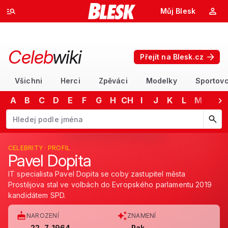
Můj Blesk
Celeb
wiki
Přejít na Blesk.cz
Všichni
Herci
Zpěváci
Modelky
Sportovc
A
B
C
D
E
F
G
H
CH
I
J
K
L
M
N
Začněte psát jméno. Šipkami dolů a nahoru procházejte návrhy, kláv
CELEBRITY · PROFIL
Pavel Dopita
IT specialista Pavel Dopita se coby zastupitel města
Prostějova stal ve volbách do Evropského parlamentu 2019
kandidátem SPD.
NAROZENÍ
ZNAMENÍ
22. 7. 1964
Rak