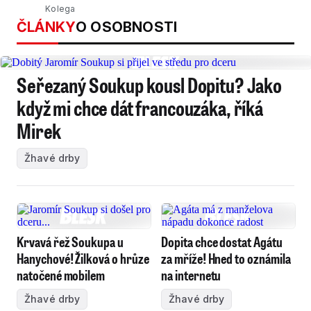
Kolega
ČLÁNKY
O OSOBNOSTI
Seřezaný Soukup kousl Dopitu? Jako
když mi chce dát francouzáka, říká
Mirek
Žhavé drby
Krvavá řež Soukupa u
Dopita chce dostat Agátu
Hanychové! Žilková o hrůze
za mříže! Hned to oznámila
natočené mobilem
na internetu
Žhavé drby
Žhavé drby