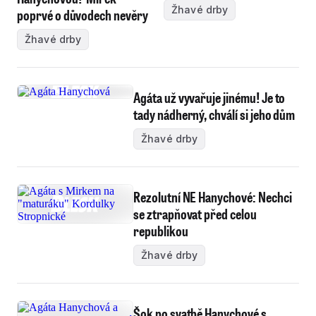
Žhavé drby
poprvé o důvodech nevěry
Žhavé drby
Agáta už vyvařuje jinému! Je to
tady nádherný, chválí si jeho dům
Žhavé drby
Rezolutní NE Hanychové: Nechci
se ztrapňovat před celou
republikou
Žhavé drby
Šok po svatbě Hanychové s