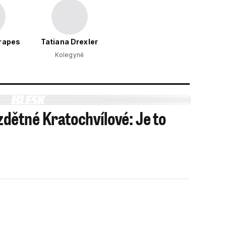
arapes
Tatiana Drexler
Kolegyně
ětné Kratochvílové: Je to