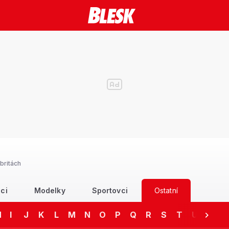
britách
ci
Modelky
Sportovci
Ostatní
H
I
J
K
L
M
N
O
P
Q
R
S
T
U
V