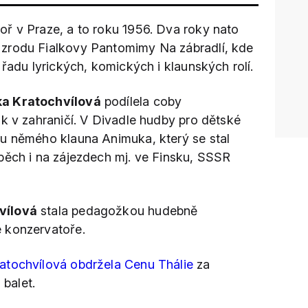
ř v Praze, a to roku 1956. Dva roky nato
 zrodu Fialkovy Pantomimy Na zábradlí, kde
 řadu lyrických, komických i klaunských rolí.
a Kratochvílová
podílela coby
ak v zahraničí. V Divadle hudby pro dětské
u němého klauna Animuka, který se stal
pěch i na zájezdech mj. ve Finsku, SSSR
vílová
stala pedagožkou hudebně
 konzervatoře.
atochvílová obdržela Cenu Thálie
za
 balet.