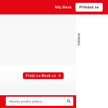
Můj Blesk
Přihlásit se
Přejít na Blesk.cz
W
X
Y
Z
Začněte psát jméno. Šipkami dolů a nahoru procházejte návrhy, kl