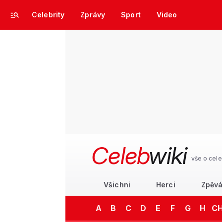
Celebrity
Zprávy
Sport
Video
Celeb
wiki
vše o cele
Všichni
Herci
Zpěvá
A
B
C
D
E
F
G
H
C