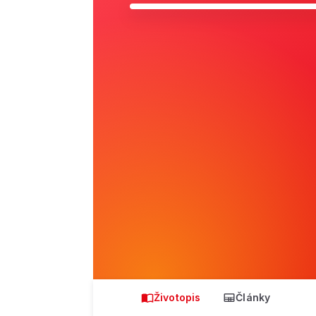
Životopis
Články