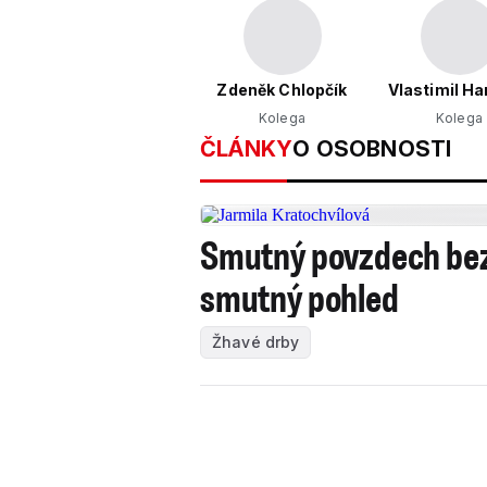
Zdeněk Chlopčík
Vlastimil H
Kolega
Kolega
ČLÁNKY
O OSOBNOSTI
Smutný povzdech bezd
smutný pohled
Žhavé drby