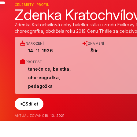
CELEBRITY · PROFIL
Zdenka Kratochvílo
Zdenka Kratochvílová coby baletka stála u zrodu Fialkovy 
choreografka, obdržela roku 2019 Cenu Thálie za celoživotn
NAROZENÍ
ZNAMENÍ
14. 11. 1936
Štír
PROFESE
tanečnice, baletka,
choreografka,
pedagožka
Sdílet
AKTUALIZOVÁNO
18. 10. 2021