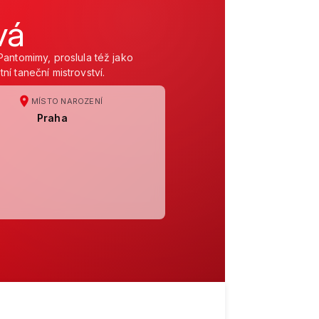
vá
Pantomimy, proslula též jako
í taneční mistrovství.
MÍSTO NAROZENÍ
Praha