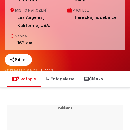
MÍSTO NAROZENÍ
PROFESE
Los Angeles,
herečka, hudebnice
Kalifornie, USA.
VÝŠKA
163 cm
Sdílet
AKTUALIZOVÁNO
6. 4. 2023
Životopis
Fotogalerie
Články