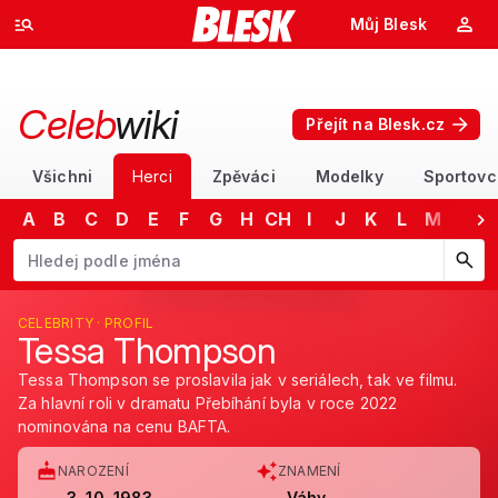
Můj Blesk
Celeb
wiki
Přejít na Blesk.cz
Všichni
Herci
Zpěváci
Modelky
Sportovc
A
B
C
D
E
F
G
H
CH
I
J
K
L
M
N
Začněte psát jméno. Šipkami dolů a nahoru procházejte návrhy, kláv
CELEBRITY · PROFIL
Tessa Thompson
Tessa Thompson se proslavila jak v seriálech, tak ve filmu.
Za hlavní roli v dramatu Přebíhání byla v roce 2022
nominována na cenu BAFTA.
NAROZENÍ
ZNAMENÍ
3. 10. 1983
Váhy