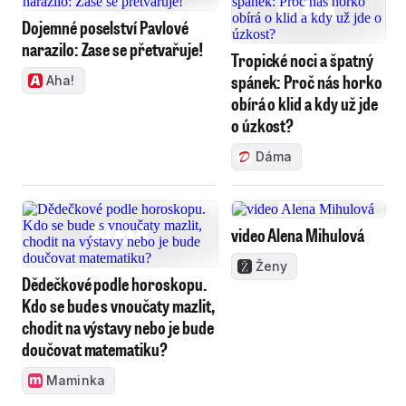
Dojemné poselství Pavlové
narazilo: Zase se přetvařuje!
Tropické noci a špatný
spánek: Proč nás horko
Aha!
obírá o klid a kdy už jde
o úzkost?
Dáma
video Alena Mihulová
Ženy
Dědečkové podle horoskopu.
Kdo se bude s vnoučaty mazlit,
chodit na výstavy nebo je bude
doučovat matematiku?
Maminka