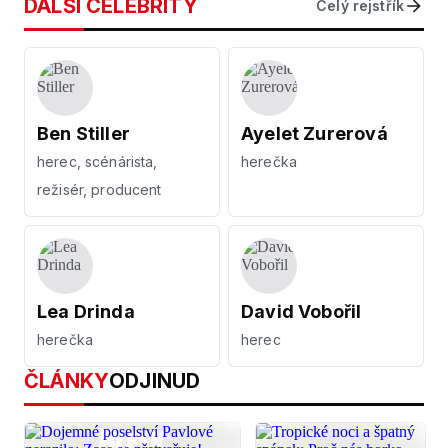
DALŠÍ CELEBRITY
Celý rejstřík
Ben Stiller
Ayelet Zurerová
herec, scénárista,
herečka
režisér, producent
Lea Drinda
David Vobořil
herečka
herec
ČLÁNKY
ODJINUD