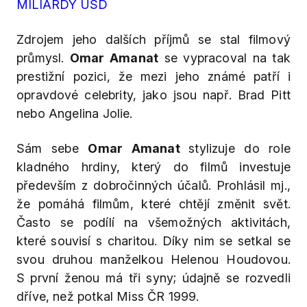
MILIARDY USD
Zdrojem jeho dalších příjmů se stal filmový
průmysl.
Omar Amanat
se vypracoval na tak
prestižní pozici, že mezi jeho známé patří i
opravdové celebrity, jako jsou např. Brad Pitt
nebo Angelina Jolie.
Sám sebe
Omar Amanat
stylizuje do role
kladného hrdiny, který do filmů investuje
především z dobročinných účalů. Prohlásil mj.,
že pomáhá filmům, které chtějí změnit svět.
Často se podílí na všemožných aktivitách,
které souvisí s charitou. Díky nim se setkal se
svou druhou manželkou Helenou Houdovou.
S první ženou má tři syny; údajně se rozvedli
dříve, než potkal Miss ČR 1999.