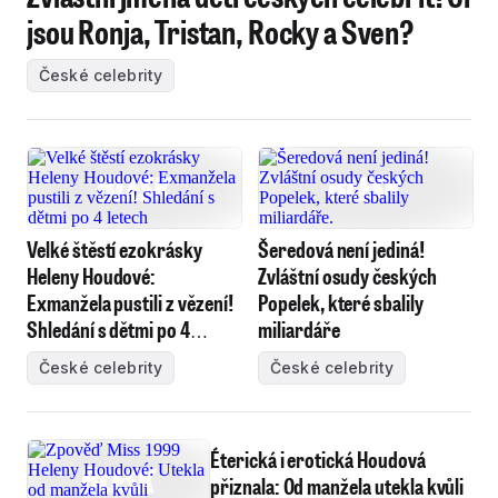
jsou Ronja, Tristan, Rocky a Sven?
České celebrity
Velké štěstí ezokrásky
Šeredová není jediná!
Heleny Houdové:
Zvláštní osudy českých
Exmanžela pustili z vězení!
Popelek, které sbalily
Shledání s dětmi po 4
miliardáře
letech
České celebrity
České celebrity
Éterická i erotická Houdová
přiznala: Od manžela utekla kvůli