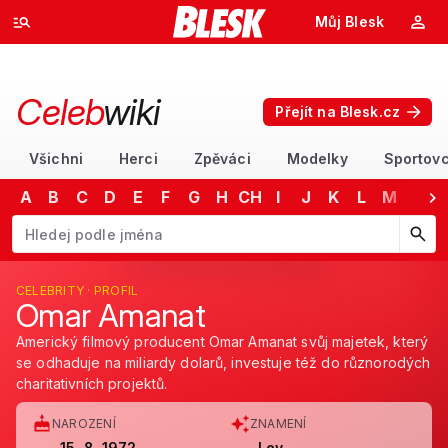
Můj Blesk
Celeb
wiki
Přejít na Blesk.cz
Všichni
Herci
Zpěváci
Modelky
Sportovc
A
B
C
D
E
F
G
H
CH
I
J
K
L
M
N
Začněte psát jméno. Šipkami dolů a nahoru procházejte návrhy, kláv
CELEBRITY · PROFIL
Omar Amanat
Americký filmový producent Omar Amanat svůj majetek, který
se odhaduje na miliardy dolarů, investuje též do různorodých
charitativních projektů.
NAROZENÍ
ZNAMENÍ
15. 8. 1972
Lev