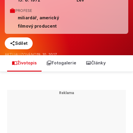
PROFESE
miliardář, americký
filmový producent
Sdílet
AKTUALIZOVÁNO
19. 10. 2017
Životopis
Fotogalerie
Články