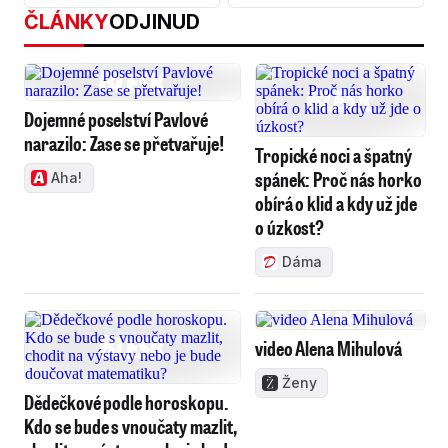
ČLÁNKY
ODJINUD
Dojemné poselství Pavlové
narazilo: Zase se přetvařuje!
Tropické noci a špatný
spánek: Proč nás horko
Aha!
obírá o klid a kdy už jde
o úzkost?
Dáma
video Alena Mihulová
Ženy
Dědečkové podle horoskopu.
Kdo se bude s vnoučaty mazlit,