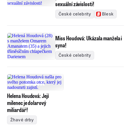
sexuální závislosti!
České celebrity
Blesk
Miss Houdová: Ukázala manžela i
syna!
České celebrity
Helena Houdová: Její
milenec je dolarový
miliardář!
Žhavé drby