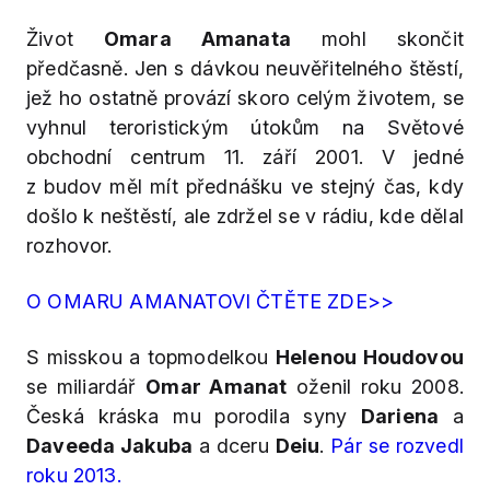
Život
Omara Amanata
mohl skončit
předčasně. Jen s dávkou neuvěřitelného štěstí,
jež ho ostatně provází skoro celým životem, se
vyhnul teroristickým útokům na Světové
obchodní centrum 11. září 2001. V jedné
z budov měl mít přednášku ve stejný čas, kdy
došlo k neštěstí, ale zdržel se v rádiu, kde
dělal
rozhovor.
O OMARU AMANATOVI ČTĚTE ZDE>>
S misskou a topmodelkou
Helenou Houdovou
se miliardář
Omar Amanat
oženil roku 2008.
Česká kráska mu porodila syny
Dariena
a
Daveeda Jakuba
a dceru
Deiu
.
Pár se rozvedl
roku 2013.