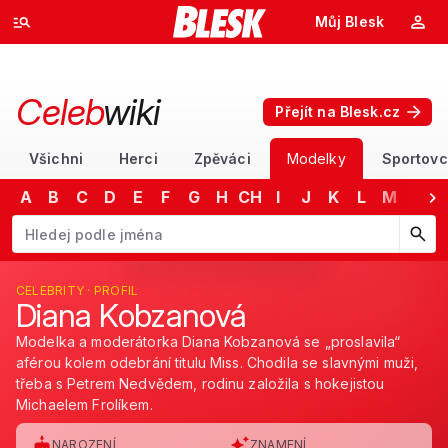
Můj Blesk
Celeb
wiki
Přejít na Blesk.cz
Všichni
Herci
Zpěváci
Modelky
Sportovc
A
B
C
D
E
F
G
H
CH
I
J
K
L
M
N
Začněte psát jméno. Šipkami dolů a nahoru procházejte návrhy, kláv
CELEBRITY · PROFIL
Diana Kobzanová
Modelka a moderátorka Diana Kobzanová se „proslavila“
aférou kolem odebrání titulu Miss. Chodila se slavnými muži,
třeba s Petrem Nedvědem, rodinu založila s hokejistou
Michaelem Frolíkem.
NAROZENÍ
ZNAMENÍ