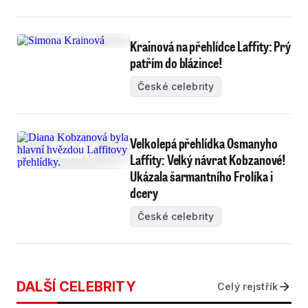
Krainová na přehlídce Laffity: Prý
patřím do blázince!
České celebrity
Velkolepá přehlídka Osmanyho
Laffity: Velký návrat Kobzanové!
Ukázala šarmantního Frolíka i
dcery
České celebrity
DALŠÍ CELEBRITY
Celý rejstřík