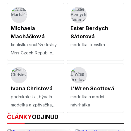
Michaela
Ester Berdych
Macháčková
Sátorová
finalistka soutěže krásy
modelka, tenistka
Miss Czech Republic
2022
Ivana Christová
L'Wren Scottová
podnikatelka, bývalá
modelka a modní
modelka a zpěvačka,
návrhářka
miss
ČLÁNKY
ODJINUD