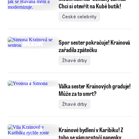
Chci si otevřít na Kubě butik!
České celebrity
Spor sester pokračuje! Krainová
zařadila zpátečku
Žhavé drby
Válka sester Krainových graduje!
Může za to smrt?
Žhavé drby
Krainové bydlení v Karibiku! Z
toho se vám protočí panenky