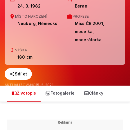
24. 3. 1982
Beran
MÍSTO NAROZENÍ
PROFESE
Neuburg, Německo
Miss ČR 2001,
modelka,
moderátorka
VÝŠKA
180 cm
Sdílet
AKTUALIZOVÁNO
15. 2. 2021
Životopis
Fotogalerie
Články