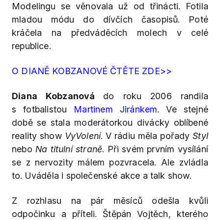
Modelingu se věnovala už od třinácti. Fotila
mladou módu do dívčích časopisů. Poté
kráčela na předváděcích molech v celé
republice.
O DIANĚ KOBZANOVÉ ČTĚTE ZDE>>
Diana Kobzanová
do roku 2006 randila
s fotbalistou
Martinem Jiránkem
. Ve stejné
době se stala moderátorkou divácky oblíbené
reality show
VyVolení
. V rádiu měla pořady
Styl
nebo
Na titulní straně
. Při svém prvním vysílání
se z nervozity málem pozvracela. Ale zvládla
to. Uváděla i společenské akce a talk show.
Z rozhlasu na pár měsíců odešla kvůli
odpočinku a příteli. Štěpán Vojtěch, kterého