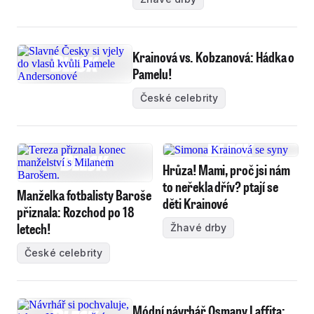
Krainová vs. Kobzanová: Hádka o
Pamelu!
České celebrity
Hrůza! Mami, proč jsi nám
to neřekla dřív? ptají se
Manželka fotbalisty Baroše
děti Krainové
přiznala: Rozchod po 18
letech!
Žhavé drby
České celebrity
Módní návrhář Osmany Laffita: