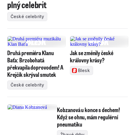
plný celebrit
České celebrity
Druhá premiéra Klanu
Jak se změnily české
Baťa: Brzobohatá
královny krásy?
překvapila doprovodem! A
Blesk
Krejčík skrýval smutek
České celebrity
Kobzanová u konce s dechem!
Když se ohnu, mám regulérní
pneumatiku
Žhavé drby