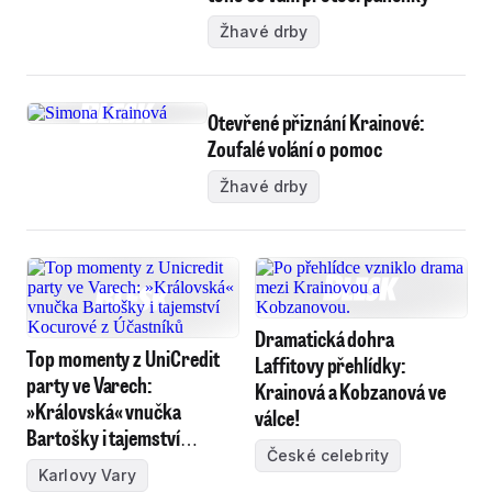
Žhavé drby
Otevřené přiznání Krainové:
Zoufalé volání o pomoc
Žhavé drby
Dramatická dohra
Top momenty z UniCredit
Laffitovy přehlídky:
party ve Varech:
Krainová a Kobzanová ve
»Královská« vnučka
válce!
Bartošky i tajemství
České celebrity
Kocurové z Účastníků
Karlovy Vary