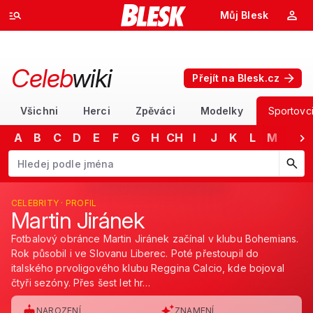
Můj Blesk
Celeb
wiki
Přejít na Blesk.cz
Všichni
Herci
Zpěváci
Modelky
Sportovc
A
B
C
D
E
F
G
H
CH
I
J
K
L
M
N
Začněte psát jméno. Šipkami dolů a nahoru procházejte návrhy, kláv
CELEBRITY · PROFIL
Martin Jiránek
Fotbalový obránce Martin Jiránek začínal v klubu Bohemians.
Rok působil i ve Slovanu Liberec. Poté přestoupil do
italského prvoligového klubu Reggina Calcio, kde bojoval
čtyři sezóny. Přes šest let hr…
NAROZENÍ
ZNAMENÍ