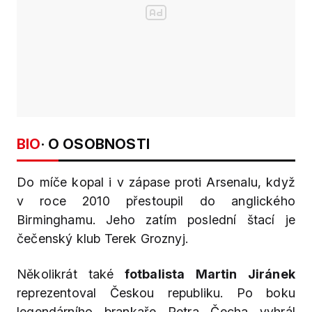
BIO
· O OSOBNOSTI
Do míče kopal i v zápase proti Arsenalu, když
v roce 2010 přestoupil do anglického
Birminghamu. Jeho zatím poslední štací je
čečenský klub Terek Groznyj.
Několikrát také
fotbalista Martin Jiránek
reprezentoval Českou republiku. Po boku
legendárního brankaře Petra Čecha vyhrál