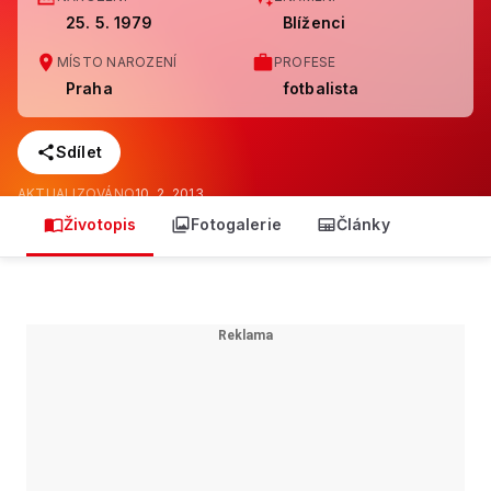
25. 5. 1979
Blíženci
MÍSTO NAROZENÍ
PROFESE
Praha
fotbalista
Sdílet
AKTUALIZOVÁNO
10. 2. 2013
Životopis
Fotogalerie
Články