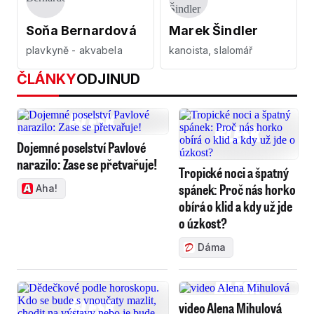
Soňa Bernardová
Marek Šindler
plavkyně - akvabela
kanoista, slalomář
ČLÁNKY
ODJINUD
Dojemné poselství Pavlové
narazilo: Zase se přetvařuje!
Tropické noci a špatný
spánek: Proč nás horko
Aha!
obírá o klid a kdy už jde
o úzkost?
Dáma
video Alena Mihulová