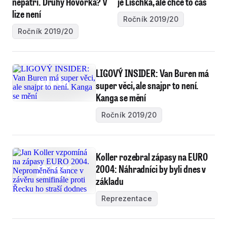
nepatří. Druhý Hovorka? V
je Lischka, ale chce to čas
lize není
Ročník 2019/20
Ročník 2019/20
LIGOVÝ INSIDER: Van Buren má
super věci, ale snajpr to není.
Kanga se mění
Ročník 2019/20
Koller rozebral zápasy na EURO
2004: Náhradníci by byli dnes v
základu
Reprezentace