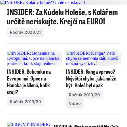
INSIDER: Za Kúdelu Holeše, s Kolářem
určitě neriskujte. Krejčí na EURO!
Ročník 2020/21
INSIDER: Bohemka na
INSIDER: Kanga vpravo?
Evropu má. Opce na
Největší chyba, jaká může
Hancka je šílená, kolik
být. Holeš byl opak
stojí?
Ročník 2019/20
Ročník 2019/20
Video
INSIDER: Plzeň si nevěří! Na Guľu