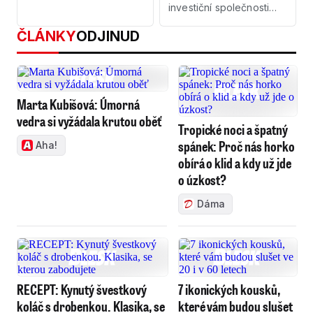
investiční společnosti
KKCG
ČLÁNKY
ODJINUD
Marta Kubišová: Úmorná
vedra si vyžádala krutou oběť
Tropické noci a špatný
spánek: Proč nás horko
Aha!
obírá o klid a kdy už jde
o úzkost?
Dáma
RECEPT: Kynutý švestkový
7 ikonických kousků,
koláč s drobenkou. Klasika, se
které vám budou slušet