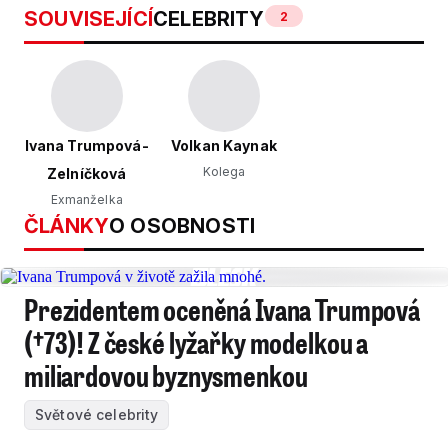
SOUVISEJÍCÍ
CELEBRITY
2
Ivana Trumpová-
Volkan Kaynak
Kolega
Zelníčková
Exmanželka
ČLÁNKY
O OSOBNOSTI
Prezidentem oceněná Ivana Trumpová
(†73)! Z české lyžařky modelkou a
miliardovou byznysmenkou
Světové celebrity