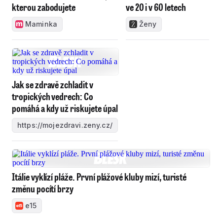
kterou zabodujete
ve 20 i v 60 letech
Maminka
Ženy
Jak se zdravě zchladit v
tropických vedrech: Co
pomáhá a kdy už riskujete úpal
https://mojezdravi.zeny.cz/
Itálie vyklízí pláže. První plážové kluby mizí, turisté
změnu pocítí brzy
e15