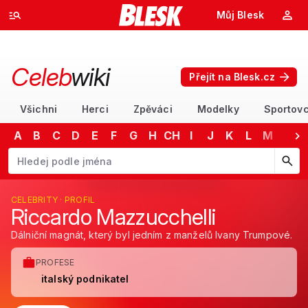
Můj Blesk
Celeb
wiki
Přejít na Blesk.cz
Všichni
Herci
Zpěváci
Modelky
Sportovc
A
B
C
D
E
F
G
H
CH
I
J
K
L
M
N
RM
Začněte psát jméno. Šipkami dolů a nahoru procházejte návrhy, kláv
Riccardo Mazzucchelli
CELEBRITY · PROFIL
Riccardo Mazzucchelli
Dálniční magnát, který byl jedním z manželů Ivany Trumpové.
PROFESE
italský podnikatel