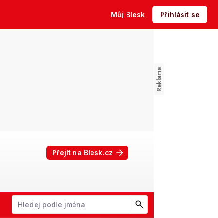
Můj Blesk
Přihlásit se
Přejít na Blesk.cz
W
X
Y
Z
Začněte psát jméno. Šipkami dolů a nahoru procházejte návrhy, kl