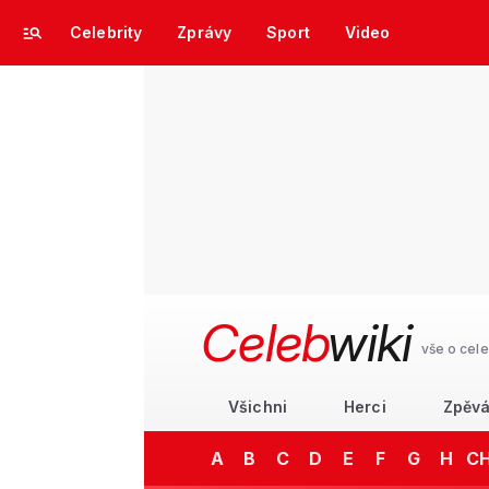
Celebrity
Zprávy
Sport
Video
Celeb
wiki
vše o cele
Všichni
Herci
Zpěvá
A
B
C
D
E
F
G
H
C