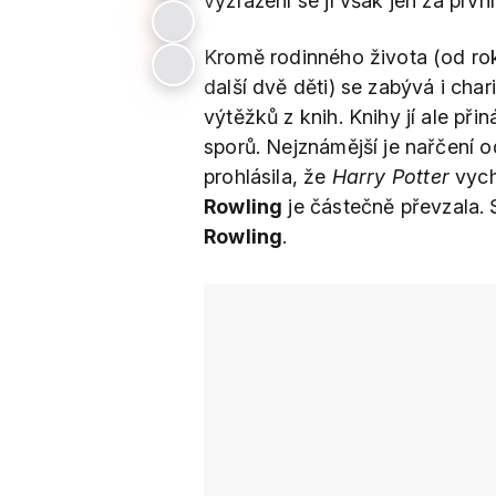
vyzrazení se jí však jen za prvn
Kromě rodinného života (od ro
další dvě děti) se zabývá i char
výtěžků z knih. Knihy jí ale při
sporů. Nejznámější je nařčení 
prohlásila, že
Harry Potter
vychá
Rowling
je částečně převzala.
Rowling
.