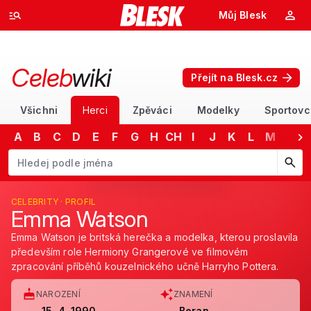
Můj Blesk
Celeb
wiki
Přejít na Blesk.cz
Všichni
Herci
Zpěváci
Modelky
Sportovc
A
B
C
D
E
F
G
H
CH
I
J
K
L
M
N
Začněte psát jméno. Šipkami dolů a nahoru procházejte návrhy, kláv
CELEBRITY · PROFIL
Emma Watson
Emma Watson je britská herečka a modelka, kterou proslavila
především role Hermiony Grangerové ve filmovém
zpracování příběhů kouzelnického učně Harryho Pottera.
NAROZENÍ
ZNAMENÍ
15. 4. 1990
Beran