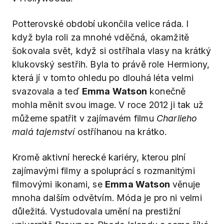
Potterovské období ukončila velice ráda. I
když byla roli za mnohé vděčná, okamžitě
šokovala svět, když si ostříhala vlasy na krátký
klukovský sestřih. Byla to právě role Hermiony,
která jí v tomto ohledu po dlouhá léta velmi
svazovala a teď
Emma Watson
konečně
mohla měnit svou image. V roce 2012 ji tak už
můžeme spatřit v zajímavém filmu
Charlieho
malá tajemství
ostříhanou na krátko.
Kromě aktivní herecké kariéry, kterou plní
zajímavými filmy a spoluprácí s rozmanitými
filmovými ikonami, se
Emma Watson
věnuje
mnoha dalším odvětvím. Móda je pro ni velmi
důležitá. Vystudovala umění na prestižní