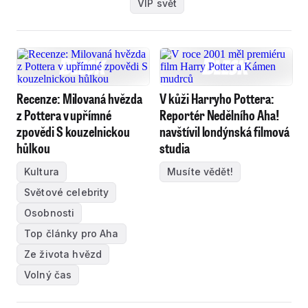
VIP svět
Recenze: Milovaná hvězda
V kůži Harryho Pottera:
z Pottera v upřímné
Reportér Nedělního Aha!
zpovědi S kouzelnickou
navštívil londýnská filmová
hůlkou
studia
Kultura
Musíte vědět!
Světové celebrity
Osobnosti
Top články pro Aha
Ze života hvězd
Volný čas