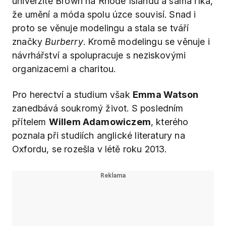
univerzitě Brown na Rhode Islandu a sama říká,
že umění a móda spolu úzce souvisí. Snad i
proto se věnuje modelingu a stala se tváří
značky
Burberry
. Kromě modelingu se věnuje i
návrhářství a spolupracuje s neziskovými
organizacemi a charitou.
Pro herectví a studium však
Emma Watson
zanedbává soukromý život. S posledním
přítelem
Willem Adamowiczem
, kterého
poznala při studiích anglické literatury na
Oxfordu, se rozešla v létě roku 2013.