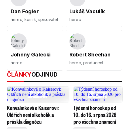
Dan Fogler
Lukáš Vaculík
herec, komik, spisovatel
herec
Johnny Galecki
Robert Sheehan
herec
herec, producent
ČLÁNKY
ODJINUD
Konvalinková o Kaiserovi:
Týdenní horoskop od
Oldřich není alkoholik a
10. do 16. srpna 2026
práskla diagnózu
pro všechna znamení