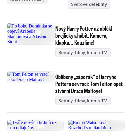
Světové celebrity
Nový Harry Potter už oblékl
brejličky a hábit: Kamera,
klapka... Kouzlíme!
Seriály, filmy, kino a TV
Oblíbený „záporák“ z Harryho
Pottera se vrací: Tom Felton opět
ztvární Draca Malfoye!
Seriály, filmy, kino a TV