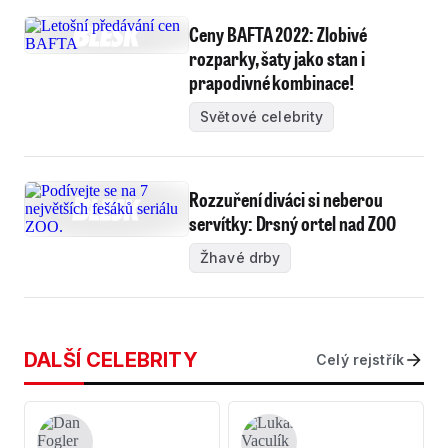
Ceny BAFTA 2022: Zlobivé
rozparky, šaty jako stan i
prapodivné kombinace!
Světové celebrity
Rozzuření diváci si neberou
servítky: Drsný ortel nad ZOO
Žhavé drby
DALŠÍ CELEBRITY
Celý rejstřík