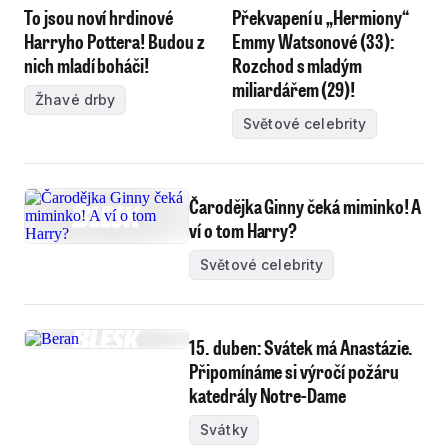
To jsou noví hrdinové
Překvapení u „Hermiony“
Harryho Pottera! Budou z
Emmy Watsonové (33):
nich mladí boháči!
Rozchod s mladým
miliardářem (29)!
Žhavé drby
Světové celebrity
Čarodějka Ginny čeká miminko! A
ví o tom Harry?
Světové celebrity
15. duben: Svátek má Anastázie.
Připomínáme si výročí požáru
katedrály Notre-Dame
Svátky