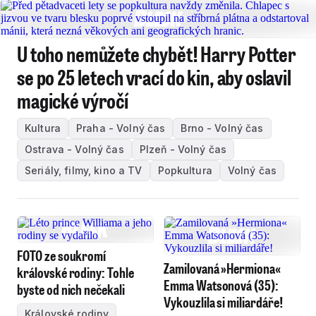
U toho nemůžete chybět! Harry Potter
se po 25 letech vrací do kin, aby oslavil
magické výročí
Kultura
Praha - Volný čas
Brno - Volný čas
Ostrava - Volný čas
Plzeň - Volný čas
Seriály, filmy, kino a TV
Popkultura
Volný čas
FOTO ze soukromí
Zamilovaná »Hermiona«
královské rodiny: Tohle
Emma Watsonová (35):
byste od nich nečekali
Vykouzlila si miliardáře!
Královské rodiny