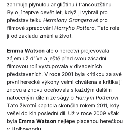
zahrnuje plynulou angličtinu i francouzštinu.
Bylo jí teprve devět let, když ji vybrali pro
představitelku
Hermiony Grangerové
pro
filmové zpracování
Harryho Pottera
. Tato role
jí od základu změnila život.
Emma Watson
ale o herectví projevovala
zájem už dříve a ještě před svou zásadní
filmovou rolí vystupovala v divadelních
představeních. V roce 2001 byla kritikou za své
první herecké výkony velmi chválena a kritika jí
znovu a znovu oceňovala s každým dalším
natočeným dílem ze ságy o
Harrym Potterovi
.
Tato životní kapitola skončila rokem 2011, kdy
vešel do kin poslední díl. Už v roce 2009 však
byla
Emma Watson
nejlépe placenou herečkou
v Hollywoodu.