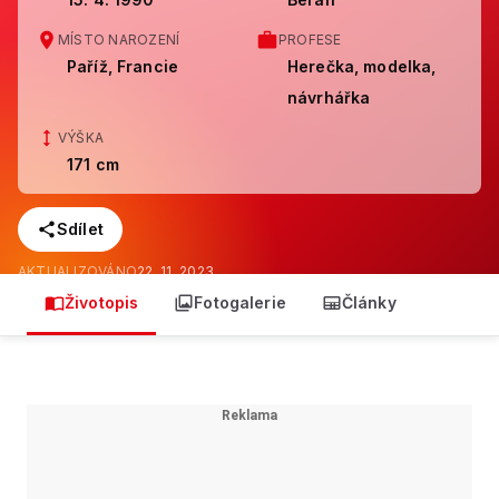
MÍSTO NAROZENÍ
PROFESE
Paříž, Francie
Herečka, modelka,
návrhářka
VÝŠKA
171 cm
Sdílet
AKTUALIZOVÁNO
22. 11. 2023
Životopis
Fotogalerie
Články