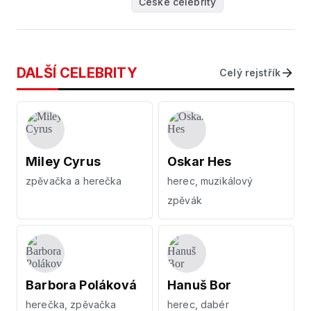
České celebrity
DALŠÍ CELEBRITY
Celý rejstřík
Miley Cyrus
Oskar Hes
zpěvačka a herečka
herec, muzikálový
zpěvák
Barbora Poláková
Hanuš Bor
herečka, zpěvačka
herec, dabér