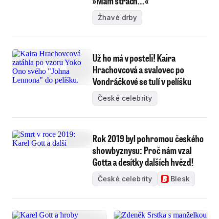
»Mám strach...«
Žhavé drby
Už ho má v posteli! Kaira
Hrachovcová a svalovec po
Vondráčkové se tulí v pelíšku
České celebrity
Rok 2019 byl pohromou českého
showbyznysu: Proč nám vzal
Gotta a desítky dalších hvězd!
České celebrity
Blesk