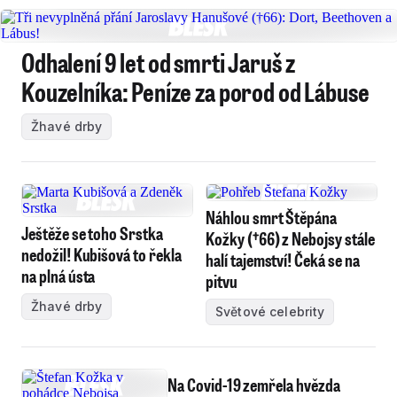
Odhalení 9 let od smrti Jaruš z
Kouzelníka: Peníze za porod od Lábuse
Žhavé drby
Náhlou smrt Štěpána
Ještěže se toho Srstka
Kožky (†66) z Nebojsy stále
nedožil! Kubišová to řekla
halí tajemství! Čeká se na
na plná ústa
pitvu
Žhavé drby
Světové celebrity
Na Covid-19 zemřela hvězda