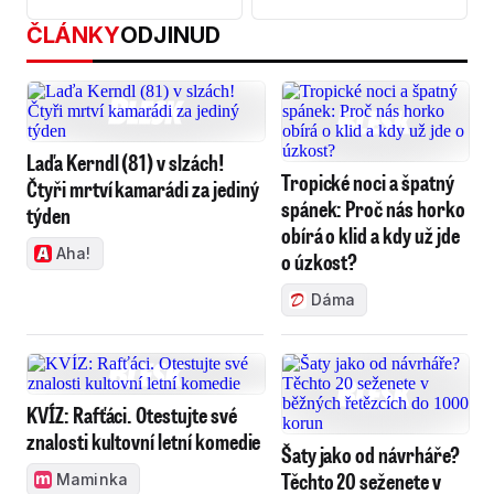
ČLÁNKY
ODJINUD
Laďa Kerndl (81) v slzách!
Tropické noci a špatný
Čtyři mrtví kamarádi za jediný
spánek: Proč nás horko
týden
obírá o klid a kdy už jde
Aha!
o úzkost?
Dáma
KVÍZ: Rafťáci. Otestujte své
znalosti kultovní letní komedie
Šaty jako od návrháře?
Těchto 20 seženete v
Maminka