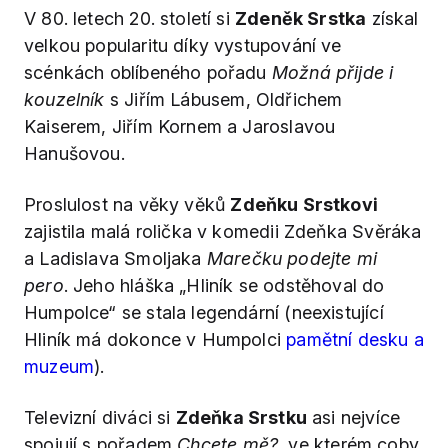
V 80. letech 20. století si
Zdeněk Srstka
získal
velkou popularitu díky vystupování ve
scénkách oblíbeného pořadu
Možná přijde i
kouzelník
s Jiřím Lábusem, Oldřichem
Kaiserem, Jiřím Kornem a Jaroslavou
Hanušovou.
Proslulost na věky věků
Zdeňku Srstkovi
zajistila malá rolička v komedii Zdeňka Svěráka
a Ladislava Smoljaka
Marečku podejte mi
pero
. Jeho hláška „Hliník se odstěhoval do
Humpolce“ se stala legendární (neexistující
Hliník má dokonce v Humpolci
pamětní desku a
muzeum
).
Televizní diváci si
Zdeňka Srstku
asi nejvíce
spojují s pořadem
Chcete mě?
, ve kterém coby