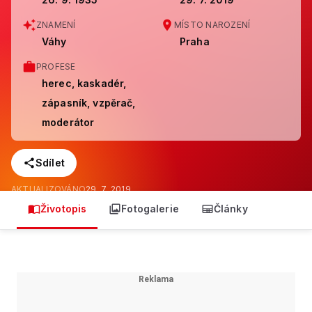
ZNAMENÍ
MÍSTO NAROZENÍ
Váhy
Praha
PROFESE
herec, kaskadér,
zápasník, vzpěrač,
moderátor
Sdílet
AKTUALIZOVÁNO
29. 7. 2019
Životopis
Fotogalerie
Články