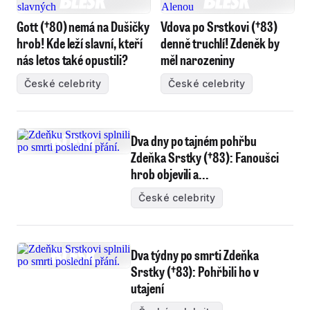
Gott (†80) nemá na Dušičky
Vdova po Srstkovi (†83)
hrob! Kde leží slavní, kteří
denně truchlí! Zdeněk by
nás letos také opustili?
měl narozeniny
České celebrity
České celebrity
Dva dny po tajném pohřbu
Zdeňka Srstky (†83): Fanoušci
hrob objevili a...
České celebrity
Dva týdny po smrti Zdeňka
Srstky (†83): Pohřbili ho v
utajení