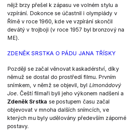
nějž brzy přešel k zápasu ve volném stylu a
vzpírání. Dokonce se účastnil i olympiády v
Římě v roce 1960, kde ve vzpírání skončil
devátý v trojboji (v roce 1957 byl bronzový na
ME).
ZDENĚK SRSTKA O PÁDU JANA TŘÍSKY
Později se začal věnovat kaskadérství, díky
němuž se dostal do prostředí filmu. Prvním
snímkem, v němž se objevil, byl
Limonádový
Joe
. Čeští filmaři byli jeho výkonem nadšeni a
Zdeněk Srstka
se postupem času začal
objevovat v mnoha dalších snímcích, ve
kterých mu byly udělovány především záporné
postavy.