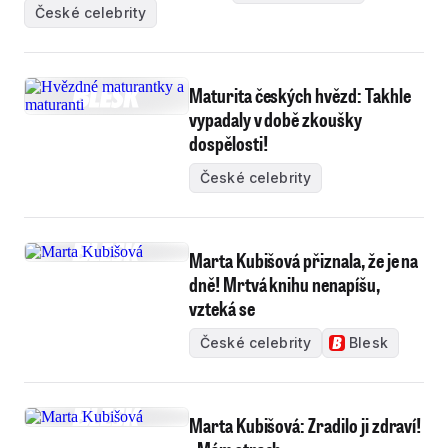
České celebrity
Maturita českých hvězd: Takhle
vypadaly v době zkoušky
dospělosti!
České celebrity
Marta Kubišová přiznala, že je na
dně! Mrtvá knihu nenapíšu,
vzteká se
České celebrity
Blesk
Marta Kubišová: Zradilo ji zdraví!