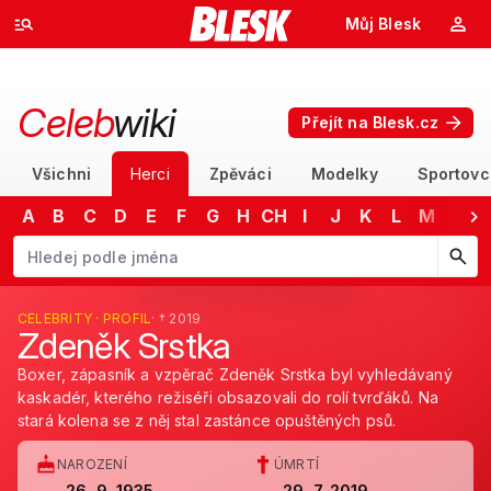
Můj Blesk
Celeb
wiki
Přejít na Blesk.cz
Všichni
Herci
Zpěváci
Modelky
Sportovc
A
B
C
D
E
F
G
H
CH
I
J
K
L
M
N
Začněte psát jméno. Šipkami dolů a nahoru procházejte návrhy, kláv
CELEBRITY · PROFIL
· † 2019
Zdeněk Srstka
Boxer, zápasník a vzpěrač Zdeněk Srstka byl vyhledávaný
kaskadér, kterého režiséři obsazovali do rolí tvrďáků. Na
stará kolena se z něj stal zastánce opuštěných psů.
NAROZENÍ
ÚMRTÍ
26. 9. 1935
29. 7. 2019