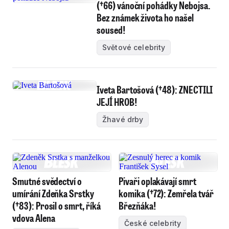
(†66) vánoční pohádky Nebojsa.
Bez známek života ho našel
soused!
Světové celebrity
Iveta Bartošová (†48): ZNECTILI
JEJÍ HROB!
Žhavé drby
Smutné svědectví o
Pivaři oplakávají smrt
umírání Zdeňka Srstky
komika (†72): Zemřela tvář
(†83): Prosil o smrt, říká
Březňáka!
vdova Alena
České celebrity