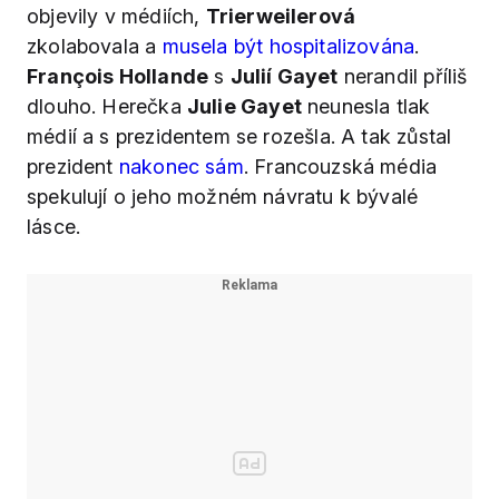
objevily v médiích,
Trierweilerová
zkolabovala a
musela být hospitalizována
.
François Hollande
s
Julií Gayet
nerandil příliš
dlouho. Herečka
Julie Gayet
neunesla tlak
médií a s prezidentem se rozešla. A tak zůstal
prezident
nakonec sám
. Francouzská média
spekulují o jeho možném návratu k bývalé
lásce.