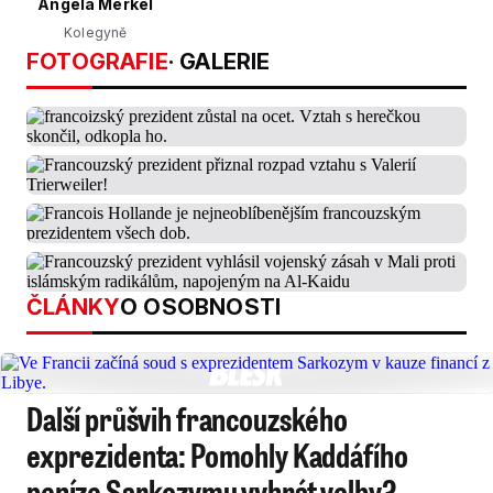
Angela Merkel
Kolegyně
FOTOGRAFIE
· GALERIE
ČLÁNKY
O OSOBNOSTI
Další průšvih francouzského
exprezidenta: Pomohly Kaddáfího
peníze Sarkozymu vyhrát volby?