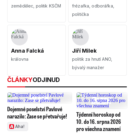
zemědělec, politik KSČM
frézařka, odborářka,
politička
Anna Falcká
Jiří Milek
královna
politik za hnutí ANO,
bývalý manažer
ČLÁNKY
ODJINUD
Dojemné poselství Pavlové
Týdenní horoskop od
narazilo: Zase se přetvařuje!
10. do 16. srpna 2026
Aha!
pro všechna znamení