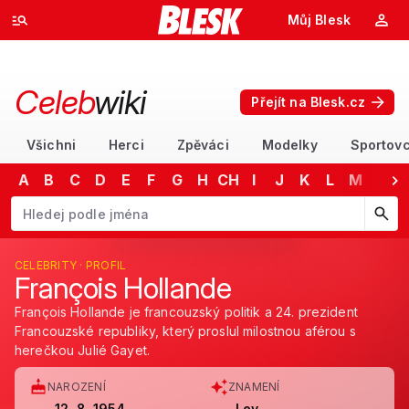
Můj Blesk
Celeb
wiki
Přejít na Blesk.cz
Všichni
Herci
Zpěváci
Modelky
Sportovc
A
B
C
D
E
F
G
H
CH
I
J
K
L
M
N
Začněte psát jméno. Šipkami dolů a nahoru procházejte návrhy, kláv
CELEBRITY · PROFIL
François Hollande
François Hollande je francouzský politik a 24. prezident
Francouzské republiky, který proslul milostnou aférou s
herečkou Julié Gayet.
NAROZENÍ
ZNAMENÍ
12. 8. 1954
Lev