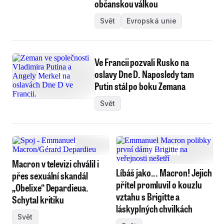
občanskou válkou
Svět
Evropská unie
Ve Francii pozvali Rusko na
oslavy Dne D. Naposledy tam
Putin stál po boku Zemana
Svět
Macron v televizi chválil i
Líbáš jako... Macron! Jejich
přes sexuální skandál
přítel promluvil o kouzlu
„Obelixe“ Depardieua.
vztahu s Brigitte a
Schytal kritiku
láskyplných chvilkách
Svět