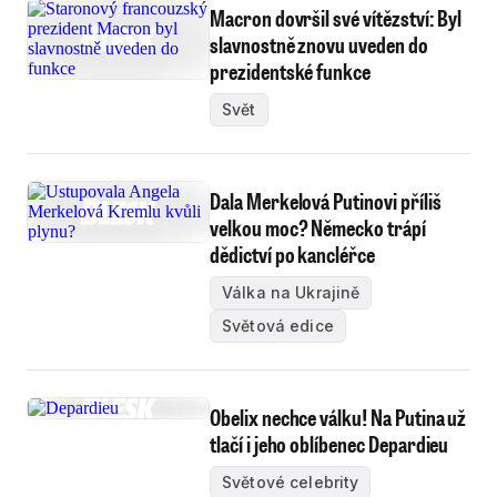
Macron dovršil své vítězství: Byl
slavnostně znovu uveden do
prezidentské funkce
Svět
Dala Merkelová Putinovi příliš
velkou moc? Německo trápí
dědictví po kancléřce
Válka na Ukrajině
Světová edice
Obelix nechce válku! Na Putina už
tlačí i jeho oblíbenec Depardieu
Světové celebrity