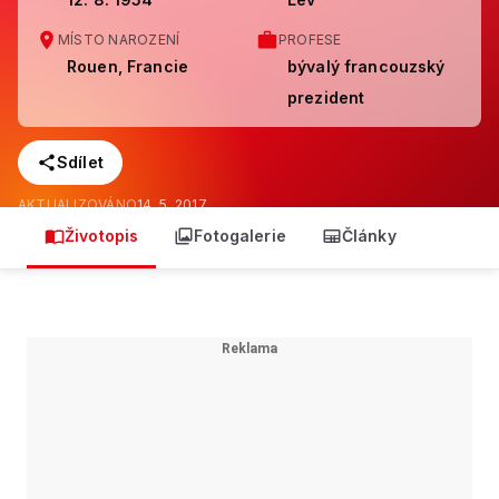
MÍSTO NAROZENÍ
PROFESE
Rouen, Francie
bývalý francouzský
prezident
Sdílet
AKTUALIZOVÁNO
14. 5. 2017
Životopis
Fotogalerie
Články