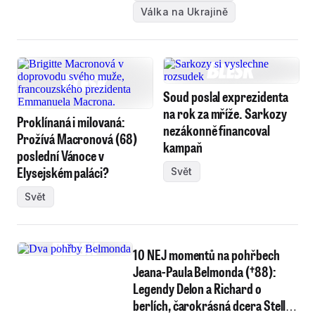
Válka na Ukrajině
Soud poslal exprezidenta
na rok za mříže. Sarkozy
Proklínaná i milovaná:
nezákonně financoval
Prožívá Macronová (68)
kampaň
poslední Vánoce v
Elysejském paláci?
Svět
Svět
10 NEJ momentů na pohřbech
Jeana-Paula Belmonda (†88):
Legendy Delon a Richard o
berlích, čarokrásná dcera Stella