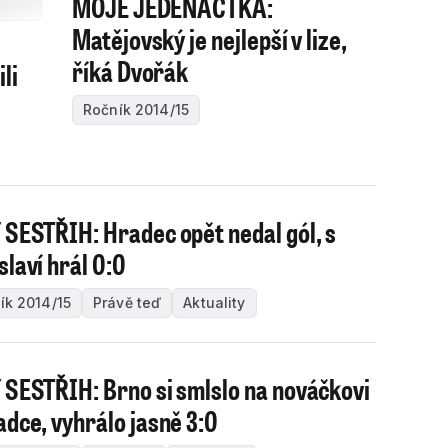
MOJE JEDENÁCTKA:
Matějovský je nejlepší v lize,
říká Dvořák
ili
Ročník 2014/15
 SESTŘIH: Hradec opět nedal gól, s
slaví hrál 0:0
ík 2014/15
Právě teď
Aktuality
 SESTŘIH: Brno si smlslo na nováčkovi
adce, vyhrálo jasně 3:0