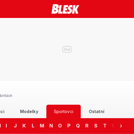
britách
ci
Modelky
Sportovci
Ostatní
H
I
J
K
L
M
N
O
P
Q
R
S
T
U
V