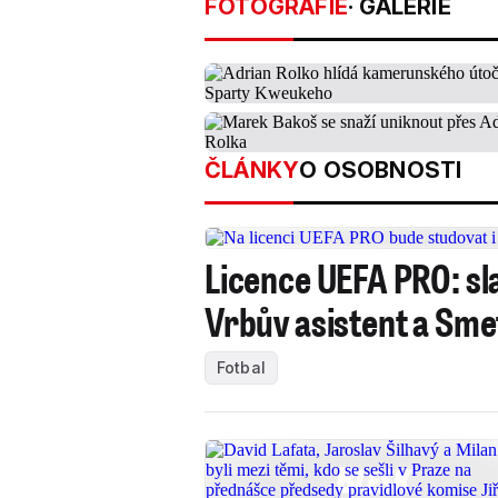
FOTOGRAFIE
· GALERIE
ČLÁNKY
O OSOBNOSTI
Licence UEFA PRO: sla
Vrbův asistent a Sm
Fotbal