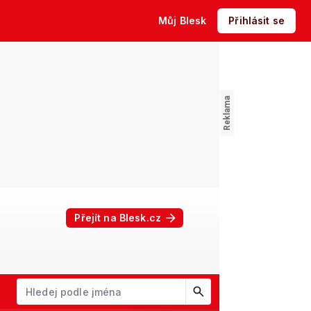
Můj Blesk
Přihlásit se
Přejít na Blesk.cz
W
X
Y
Z
Začněte psát jméno. Šipkami dolů a nahoru procházejte návrhy, kl