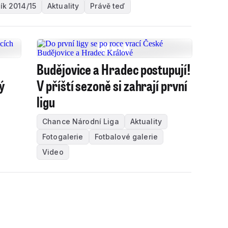
ík 2014/15
Aktuality
Právě teď
Budějovice a Hradec postupují!
ý
V příští sezoně si zahrají první
ligu
Chance Národní Liga
Aktuality
Fotogalerie
Fotbalové galerie
Video