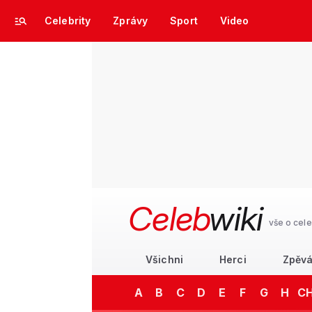
Celebrity
Zprávy
Sport
Video
Celeb
wiki
vše o cele
Všichni
Herci
Zpěvá
A
B
C
D
E
F
G
H
C