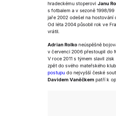
hradeckému stoperovi
Janu Ro
s fotbalem a v sezoně 1998/99 
jaře 2002 odešel na hostování 
Od léta 2004 působil rok ve Fra
vrátil.
Adrian Rolko
neúspěšně bojova
v červenci 2006 přestoupil do M
V roce 2011 s týmem slavil zisk
zpět do svého mateřského klu
postupu
do nejvyšší české sou
Davidem Vaněčkem
patří k o