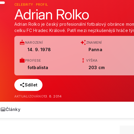
CELEBRITY · PROFIL
Adrian Rolko
Adrian Rolko je český profesionální fotbalový obránce mo
celku FC Hradec Králové. Patří mezi nejzkušenější hráče tý
NAROZENÍ
ZNAMENÍ
14. 9. 1978
Panna
PROFESE
VÝŠKA
fotbalista
203 cm
Sdílet
AKTUALIZOVÁNO
13. 8. 2014
Články