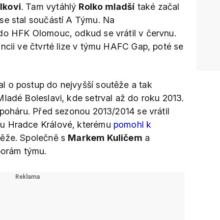
lkovi
. Tam vytáhlý
Rolko mladší
také začal
se stal součástí A Týmu. Na
do HFK Olomouc, odkud se vrátil v červnu.
ncii ve čtvrté lize v týmu HAFC Gap, poté se
l o postup do nejvyšší soutěže a tak
ladé Boleslavi, kde setrval až do roku 2013.
 poháru. Před sezonou 2013/2014 se vrátil
bu Hradce Králové, kterému
pomohl k
těže. Společně s
Markem Kuličem
a
porám týmu.