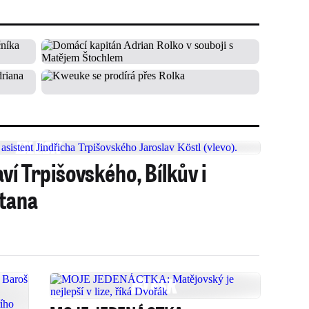
ví Trpišovského, Bílkův i
etana