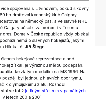
jvíce spojována s Litvínovem, odkud šikovný
989 ho draftoval kanadský klub Calgary
cestoval na německý pas, a ve slavné NHL
ě Calgary působil za mořem i v Torontu
andres. Doma v České republice vždy oblékal
pochází nemálo slavných hokejistů, jakými
van Hlinka, či
Jiří Šlégr
.
m členem hokejové reprezentace a pod
hokej získal, je výraznou měrou podepsán.
publiku ke zlatým medailím na MS 1996. Na
později byl jednou z hlavních opor týmu,
až k olympijskému zlatu. Rozhodl
stal se totiž
jediným střelcem v památných
 i v letech 200 a 2001.