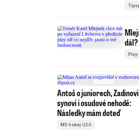
Tips
Mlej
dál?
Play-
Antoš o juniorech, Zadinovi
synovi i osudové nehodě:
Následky mám doteď
MS hokej U20