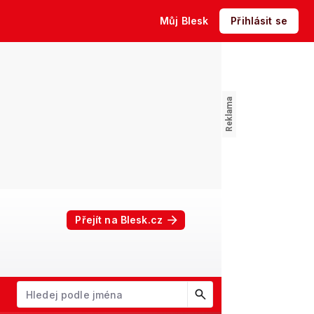
Můj Blesk
Přihlásit se
Přejít na Blesk.cz
W
X
Y
Z
Začněte psát jméno. Šipkami dolů a nahoru procházejte návrhy, kl