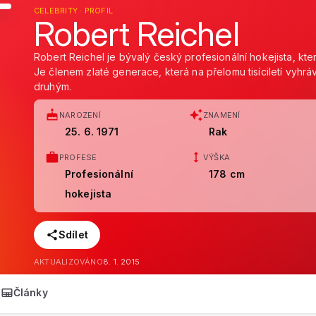
CELEBRITY · PROFIL
Robert Reichel
Robert Reichel je bývalý český profesionální hokejista, kte
Je členem zlaté generace, která na přelomu tisíciletí vyhráva
druhým.
NAROZENÍ
ZNAMENÍ
25. 6. 1971
Rak
PROFESE
VÝŠKA
Profesionální
178 cm
hokejista
Sdílet
AKTUALIZOVÁNO
8. 1. 2015
Články