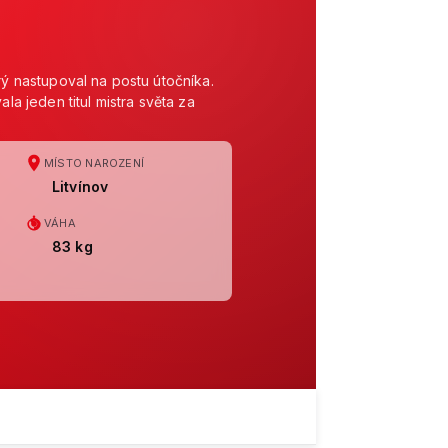
rý nastupoval na postu útočníka.
la jeden titul mistra světa za
MÍSTO NAROZENÍ
Litvínov
VÁHA
83 kg