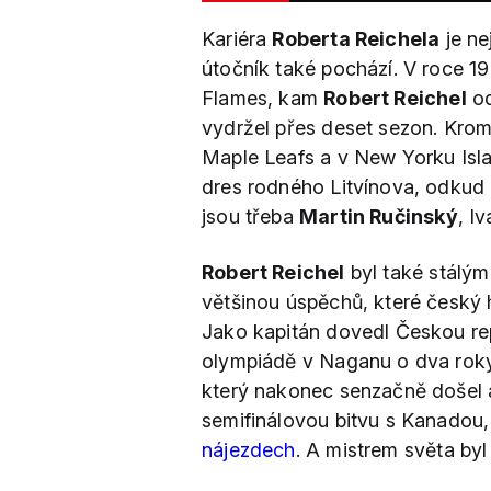
Kariéra
Roberta Reichela
je ne
útočník také pochází. V roce 1
Flames, kam
Robert Reichel
od
vydržel přes deset sezon. Krom
Maple Leafs a v New Yorku Isl
dres rodného Litvínova, odkud 
jsou třeba
Martin Ručinský
, I
Robert Reichel
byl také stálý
většinou úspěchů, které český 
Jako kapitán dovedl Českou re
olympiádě v Naganu o dva roky 
který nakonec senzačně došel 
semifinálovou bitvu s Kanadou, 
nájezdech
. A mistrem světa byl