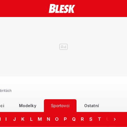
britách
ci
Modelky
Sportovci
Ostatní
H
I
J
K
L
M
N
O
P
Q
R
S
T
U
V