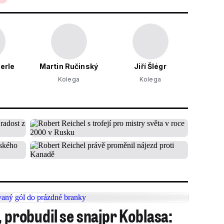
erle
Martin Ručinský
Jiří Šlégr
Kolega
Kolega
, probudil se snajpr Koblasa: