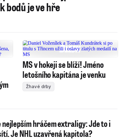
ik bodů je ve hře
MS v hokeji se blíží! Jméno
letošního kapitána je venku
tým
Žhavé drby
 nejlepším hráčem extraligy: Jde to i
sítí. Je NHL uzavřená kapitola?