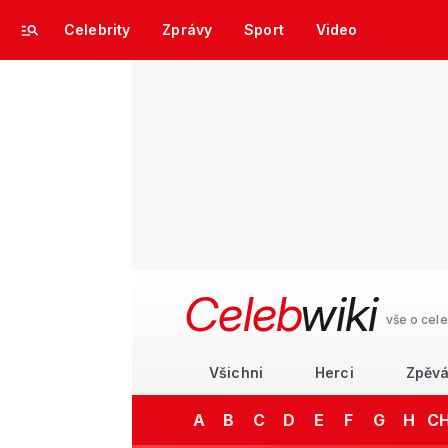
Celebrity
Zprávy
Sport
Video
Celeb
wiki
vše o cele
Všichni
Herci
Zpěvá
A
B
C
D
E
F
G
H
C