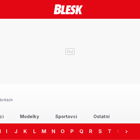
britách
ci
Modelky
Sportovci
Ostatní
H
I
J
K
L
M
N
O
P
Q
R
S
T
U
V