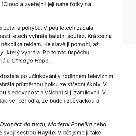
 iCloud a zveřejnil její nahé fotky na
ectví a pohybu. V pěti letech začala
esti letech vyhrála baletní soutěž. Krátce na
několika reklam. Ke slávě ji pomohl, až
dy
, který vyhrála. Po tomto úspěchu
riálu
Chicago Hope
.
dostala po účinkování v rodinném televizním
zahrála průměrnou holku ze střední školy. V
u sledovanost a všichni si ji zamilovali. V
a tak se rozhodla, že bude i zpěvačkou a
í
Dvanáct do tuctu, Moderní Popelka
nebo
se svojí sestrou
Haylie
. Vidět jsme ji také