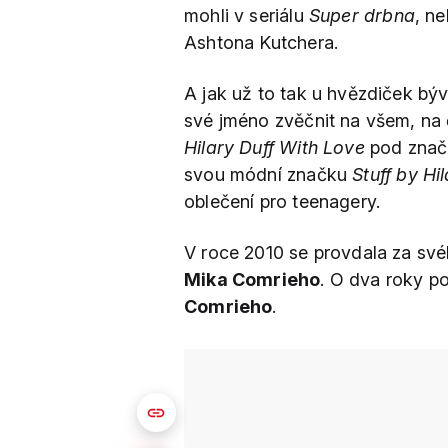
mohli v seriálu
Super drbna
, n
Ashtona Kutchera.
A jak už to tak u hvězdiček bývá
své jméno zvěčnit na všem, na 
Hilary Duff With Love
pod značk
svou módní značku
Stuff by Hi
oblečení pro teenagery.
V roce 2010 se provdala za své
Mika Comrieho
. O dva roky p
Comrieho
.