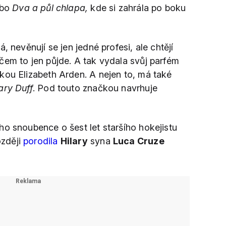
ebo
Dva a půl chlapa,
kde si zahrála po boku
, nevěnují se jen jedné profesi, ale chtějí
čem to jen půjde. A tak vydala svůj parfém
ou Elizabeth Arden. A nejen to, má také
lary Duff
. Pod touto značkou navrhuje
ho snoubence o šest let staršího hokejistu
ozději
porodila
Hilary
syna
Luca Cruze