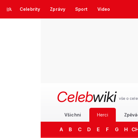
Celebrity
Zprávy
Sport
Video
Celeb
wiki
vše o cele
Všichni
Herci
Zpěvá
A
B
C
D
E
F
G
H
C