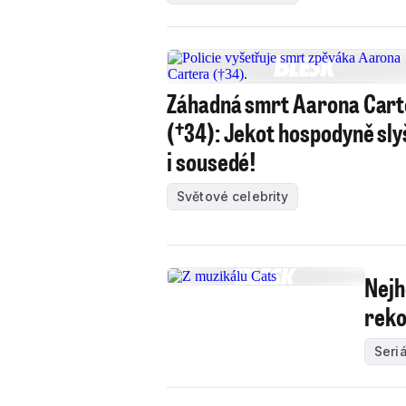
Záhadná smrt Aarona Car
(†34): Jekot hospodyně sly
i sousedé!
Světové celebrity
Nejh
reko
Seriá