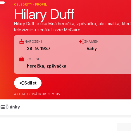
CELEBRITY · PROFIL
Hilary Duff
Hilary Duff je úspěšná herečka, zpěvačka, ale i matka, kter
televiznímu seriálu Lizzie McGuire.
NAROZENÍ
ZNAMENÍ
28. 9. 1987
Váhy
PROFESE
herečka, zpěvačka
Sdílet
AKTUALIZOVÁNO
18. 3. 2015
Články