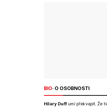
BIO
· O OSOBNOSTI
Hilary Duff
umí překvapit. Že t