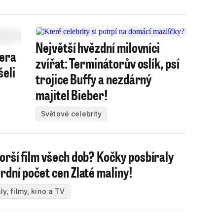
Největší hvězdní milovníci
tera
zvířat: Terminátorův oslík, psí
šeli
trojice Buffy a nezdárný
majitel Bieber!
Světové celebrity
orší film všech dob? Kočky posbíraly
rdní počet cen Zlaté maliny!
ly, filmy, kino a TV