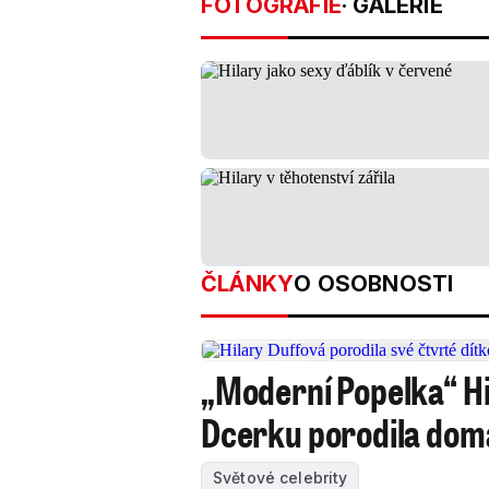
FOTOGRAFIE
· GALERIE
ČLÁNKY
O OSOBNOSTI
„Moderní Popelka“ Hi
Dcerku porodila dom
Světové celebrity