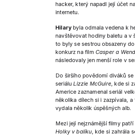
hacker, který napadl její účet na
internetu.
Hilary
byla odmala vedena k her
navštěvovat hodiny baletu a v š
to byly se sestrou obsazeny do 
konkurz na film
Casper a Wen
následovaly jen menší role v se
Do širšího povědomí diváků se 
seriálu
Lizzie McGuire
, kde si 
Americe zaznamenal seriál velko
několika dílech si i zazpívala, 
vydala několik úspěšných alb.
Mezi její nejznámější filmy patř
Holky v balíku
, kde si zahrála 