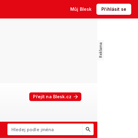
Můj Blesk
Přihlásit se
Přejít na Blesk.cz
W
X
Y
Z
Začněte psát jméno. Šipkami dolů a nahoru procházejte návrhy, kl