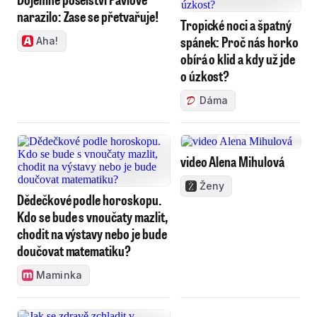
narazilo: Zase se přetvařuje!
Tropické noci a špatný
spánek: Proč nás horko
Aha!
obírá o klid a kdy už jde
o úzkost?
Dáma
video Alena Mihulová
Ženy
Dědečkové podle horoskopu.
Kdo se bude s vnoučaty mazlit,
chodit na výstavy nebo je bude
doučovat matematiku?
Maminka