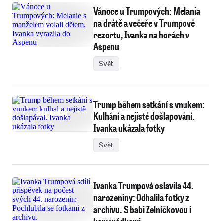
Vánoce u Trumpových: Melania
na drátě a večeře v Trumpově
rezortu, Ivanka na horách v
Aspenu
Svět
Trump během setkání s vnukem:
Kulhání a nejisté došlapování.
Ivanka ukázala fotky
Svět
Ivanka Trumpová oslavila 44.
narozeniny: Odhalila fotky z
archivu. S babi Zelníčkovou i