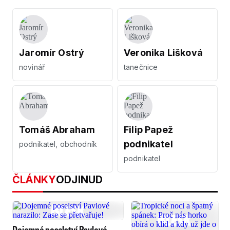
Jaromír Ostrý
Veronika Lišková
novinář
tanečnice
Tomáš Abraham
Filip Papež
podnikatel
podnikatel, obchodník
podnikatel
ČLÁNKY
ODJINUD
Dojemné poselství Pavlové