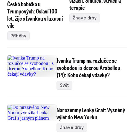
slzách: Smutek, strach a
Česká babička u
terapie
Trumpových: Oslaví 100
let, žije s Ivankou v luxusní
Žhavé drby
vile
Příběhy
Ivanka Trump na rozlučce se
svobodou i s dcerou Arabellou
(14): Koho čekají vdavky?
Svět
Narozeniny Lenky Graf: Vysněný
výlet do New Yorku
Žhavé drby