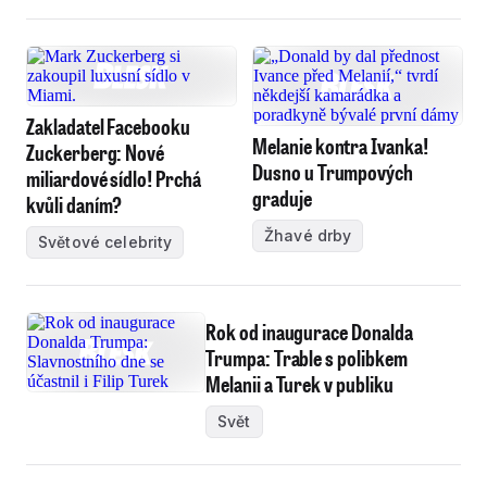
Zakladatel Facebooku
Melanie kontra Ivanka!
Zuckerberg: Nové
Dusno u Trumpových
miliardové sídlo! Prchá
graduje
kvůli daním?
Žhavé drby
Světové celebrity
Rok od inaugurace Donalda
Trumpa: Trable s polibkem
Melanii a Turek v publiku
Svět