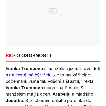
BIO
· O OSOBNOSTI
Ivanka Trumpová
s manželem již mají dvě děti
a
na cestě má být třetí
. „Je to neuvěřitelné
požehnání. Jsme tak vděční a šťastní,“ řekla
Ivanka Trumpová
magazínu People. S
manželem má již dceru
Arabellu
a mladšího
Josetha
. S příchodem dalšího potomka do