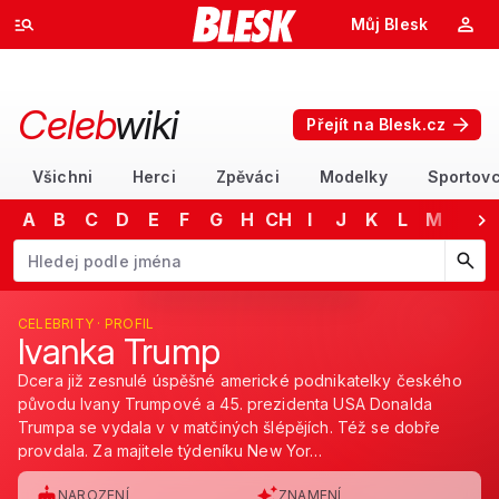
Můj Blesk
Celeb
wiki
Přejít na Blesk.cz
Všichni
Herci
Zpěváci
Modelky
Sportovc
A
B
C
D
E
F
G
H
CH
I
J
K
L
M
N
Začněte psát jméno. Šipkami dolů a nahoru procházejte návrhy, kláv
CELEBRITY · PROFIL
Ivanka Trump
Dcera již zesnulé úspěšné americké podnikatelky českého
původu Ivany Trumpové a 45. prezidenta USA Donalda
Trumpa se vydala v v matčiných šlépějích. Též se dobře
provdala. Za majitele týdeníku New Yor…
NAROZENÍ
ZNAMENÍ