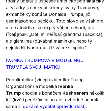
rodiny udělají z úspěšné americké podnikatelky
a lyžařky s českými kořeny Ivany Trampové,
exmanželky boháče Donalda Trumpa, již
osminásobnou babičku. Toto slovo se však pro
stále atraktivní ženu prý vůbec nehodí, tak jí
říkají jinak. „Děti mi neříkají grandma (babička),
ale glam-ma (půvabná maminka), nebo ty
nejmladší Ivana-ma. Užíváme si spolu."
IVANKA TRUMPOVÁ V MODELINGU
TRUMFLA SVOJI MATKU
Podnikatelka (viceprezidentka Trump
Organization) a modelka
Ivanka
Trump
chodila s boháčem
Kushnerem
několik
let (kvůli penězům si ho ale rozhodně nebrala,
sama si
dokáže vydělat opravdu dost
).