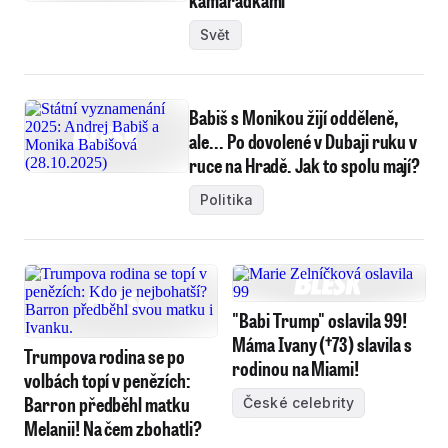
kamarádkami
Svět
Babiš s Monikou žijí odděleně,
ale... Po dovolené v Dubaji ruku v
ruce na Hradě. Jak to spolu mají?
Politika
"Babi Trump" oslavila 99!
Máma Ivany (†73) slavila s
Trumpova rodina se po
rodinou na Miami!
volbách topí v penězích:
Barron předběhl matku
České celebrity
Melanii! Na čem zbohatli?