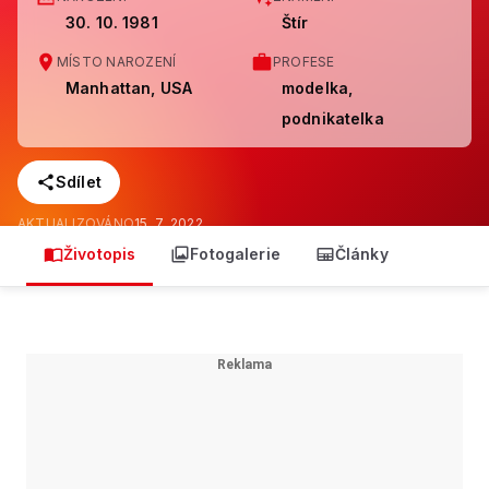
30. 10. 1981
Štír
MÍSTO NAROZENÍ
PROFESE
Manhattan, USA
modelka,
podnikatelka
Sdílet
AKTUALIZOVÁNO
15. 7. 2022
Životopis
Fotogalerie
Články