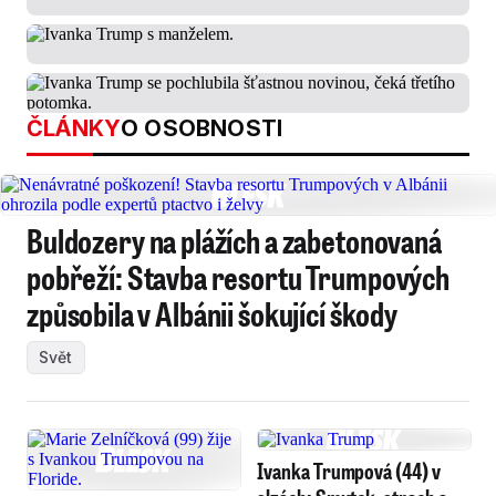
ČLÁNKY
O OSOBNOSTI
Buldozery na plážích a zabetonovaná
pobřeží: Stavba resortu Trumpových
způsobila v Albánii šokující škody
Svět
Ivanka Trumpová (44) v