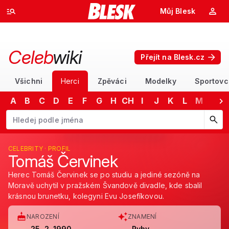
Můj Blesk
Celeb
wiki
Přejít na Blesk.cz
Všichni
Herci
Zpěváci
Modelky
Sportovc
A
B
C
D
E
F
G
H
CH
I
J
K
L
M
N
Začněte psát jméno. Šipkami dolů a nahoru procházejte návrhy, kláv
CELEBRITY · PROFIL
Tomáš Červinek
Herec Tomáš Červinek se po studiu a jediné sezóně na
Moravě uchytil v pražském Švandově divadle, kde sbalil
krásnou brunetku, kolegyni Evu Josefíkovou.
NAROZENÍ
ZNAMENÍ
25. 2. 1990
Ryby