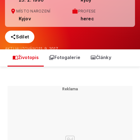
MÍSTO NAROZENÍ
PROFESE
Kyjov
herec
Sdílet
AKTUALIZOVÁNO
21. 9. 2017
Životopis
Fotogalerie
Články