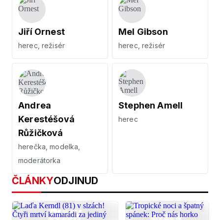
Jiří Ornest
Mel Gibson
herec, režisér
herec, režisér
Andrea
Stephen Amell
Kerestéšová
herec
Růžičková
herečka, modelka,
moderátorka
ČLÁNKY
ODJINUD