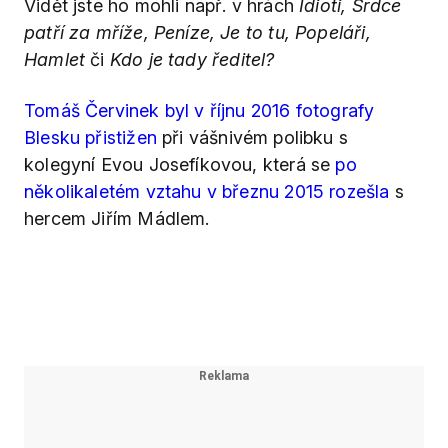
Vidět jste ho mohli např. v hrách
Idioti, Srdce
patří za mříže, Peníze, Je to tu, Popeláři,
Hamlet
či
Kdo je tady ředitel?
Tomáš Červinek byl v říjnu 2016 fotografy
Blesku přistižen
při vášnivém polibku s
kolegyní Evou Josefíkovou, která se
po
několikaletém vztahu v březnu 2015 rozešla
s
hercem Jiřím Mádlem.