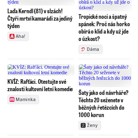
Laďa Kerndl (81) v slzách!
Tropické noci a špatný
Čtyři mrtví kamarádi za jediný
spánek: Proč nás horko
týden
obírá o klid a kdy už jde
Aha!
o úzkost?
Dáma
KVÍZ: Rafťáci. Otestujte své
znalosti kultovní letní komedie
Šaty jako od návrháře?
Těchto 20 seženete v
Maminka
běžných řetězcích do
1000 korun
Ženy